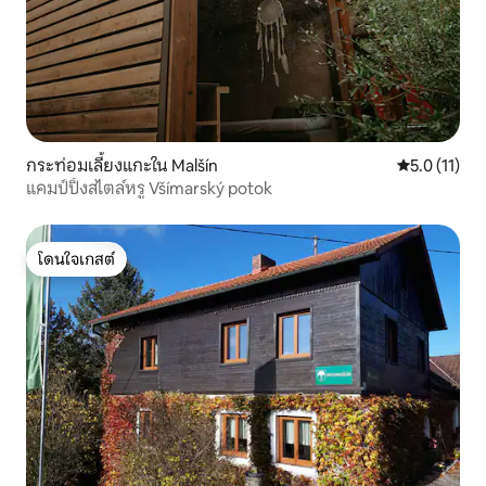
กระท่อมเลี้ยงแกะใน Malšín
คะแนนเฉลี่ย 5
5.0 (11)
แคมป์ปิ้งสไตล์หรู Všímarský potok
โดนใจเกสต์
โดนใจเกสต์