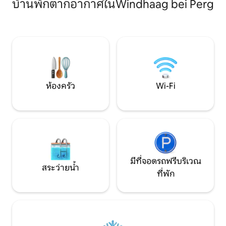
บ้านพักตากอากาศในWindhaag bei Perg
Feldaist เส้นทางจักรยาน - เชื่อมต่อกับ
รับการตกแต่งอย่า
Donauradweg Passau-Vienna เส้นทาง
ที่นี่คุณสามารถผ
เดินป่า (พื้นที่ป้องกันภูมิทัศน์ "Unteres
หยุดพักที่โจฮันเน
Feldaisttal ", เขตอนุรักษ์ธรรมชาติ
วันและสัมผัสมนต์ข
Tannermoor, Johannesweg และอื่นๆอีก
เนื่องจากเครือข่าย
มากมาย), ซากปราสาท, เมืองหลวงของรัฐ
ประมาณ 700 กม. บ
Linz, Softwarepark Hagenberg,
จึงตั้งตารอคอยนักป
Memorial Mauthausen and Gusen, Old
Town Freistadt, Enns, Linz, Krumau
ห้องครัว
Wi-Fi
มีที่จอดรถฟรีบริเวณ
สระว่ายน้ำ
ที่พัก