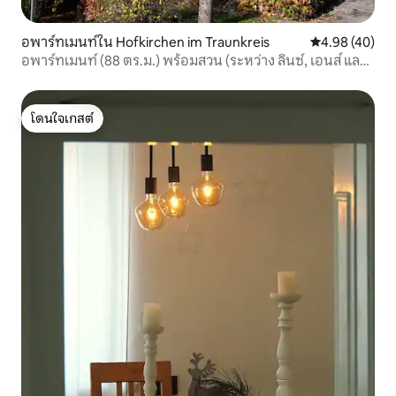
อพาร์ทเมนท์ใน Hofkirchen im Traunkreis
คะแนนเฉลี่ย 4.
4.98 (40)
อพาร์ทเมนท์ (88 ตร.ม.) พร้อมสวน (ระหว่าง ลินซ์, เอนส์ และ
สเตียร์)
โดนใจเกสต์
โดนใจเกสต์