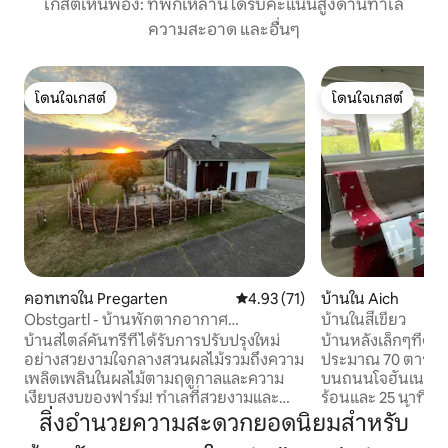
เกสต์เห็นพ้อง: ที่พักเหล่านี้ได้รับคะแนนสูงด้านทำเล
ความสะอาด และอื่นๆ
โดนใจเกสต์
โดนใจเกสต์
โดนใจเกสต์
โดนใจเกสต์
คอทเทจใน Pregarten
คะแนนเฉลี่ย 4.93 จาก 5, 71 รีวิว
4.93 (71)
บ้านใน Aich
Obstgartl - บ้านพักตากอากาศ
บ้านในสีเขียว
Mühlviertler Hügelland
บ้านสไตล์คันทรีที่ได้รับการปรับปรุงใหม่
บ้านหลังเล็กๆที่ดีพ
อย่างสวยงามใจกลางสวนผลไม้รวมถึงความ
ประมาณ 70 ตารางเ
เพลิดเพลินในผลไม้ตามฤดูกาลและความ
บนถนนโจฮันเนสเวก
เงียบสงบของฟาร์ม! ทำเลที่สวยงามและ
ร้อนและ 25 นาทีโ
เงียบสงบเป็นพิเศษเหนือหุบเขา Aist สถาน
ของเราสร้างขึ้นในป
สิ่งอำนวยความสะดวกยอดนิยมสำหรับ
ที่ใกล้เคียง: จุดว่ายน้ำธรรมชาติใกล้ป่าและ
ปรับปรุงใหม่ทั้งหมด