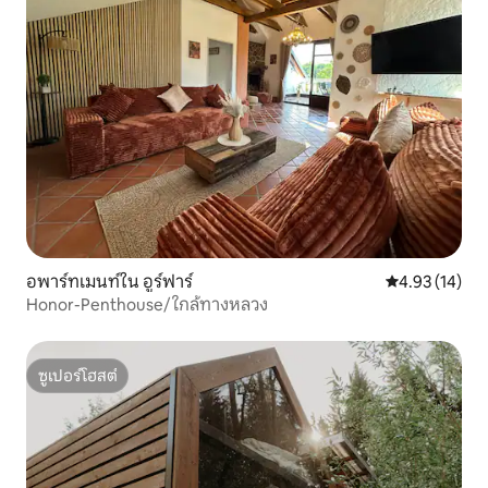
อพาร์ทเมนท์ใน อูร์ฟาร์
คะแนนเฉลี่ย 4.
4.93 (14)
Honor-Penthouse/ ใกล้ทางหลวง
ซูเปอร์โฮสต์
ซูเปอร์โฮสต์