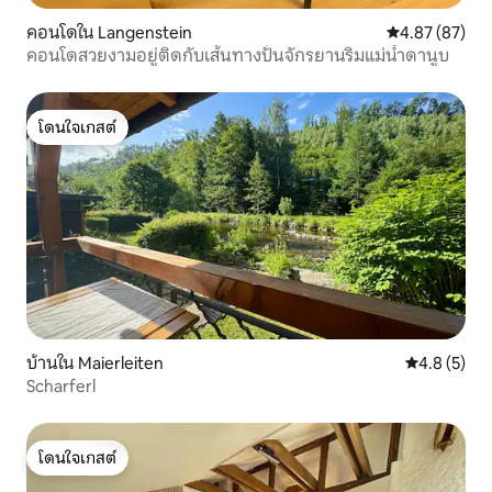
คอนโดใน Langenstein
คะแนนเฉลี่ย 4.
4.87 (87)
คอนโดสวยงามอยู่ติดกับเส้นทางปั่นจักรยานริมแม่น้ำดานูบ
โดนใจเกสต์
โดนใจเกสต์
บ้านใน Maierleiten
คะแนนเฉลี่ย 
4.8 (5)
Scharferl
โดนใจเกสต์
โดนใจเกสต์