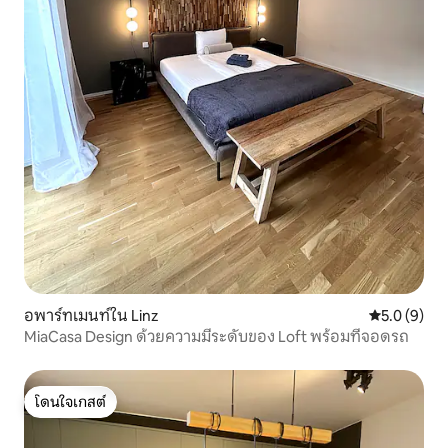
อพาร์ทเมนท์ใน Linz
คะแนนเฉลี่ย 
5.0 (9)
MiaCasa Design ด้วยความมีระดับของ Loft พร้อมที่จอดรถ
โดนใจเกสต์
โดนใจเกสต์