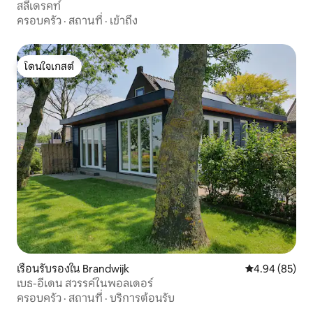
สลีเดรคท์
ครอบครัว
·
สถานที่
·
เข้าถึง
โดนใจเกสต์
โดนใจเกสต์
เรือนรับรองใน Brandwijk
คะแนนเฉลี่ย 4.
4.94 (85)
เบธ-อีเดน สวรรค์ในพอลเดอร์
ครอบครัว
·
สถานที่
·
บริการต้อนรับ