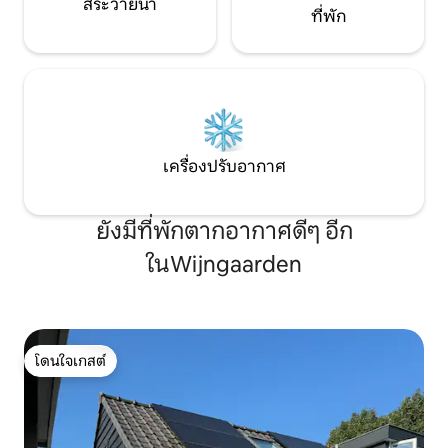
สระว่ายน้ำ
ที่พัก
เครื่องปรับอากาศ
ยังมีที่พักตากอากาศดีๆ อีก
ในWijngaarden
โดนใจเกสต์
โดนใจเกสต์