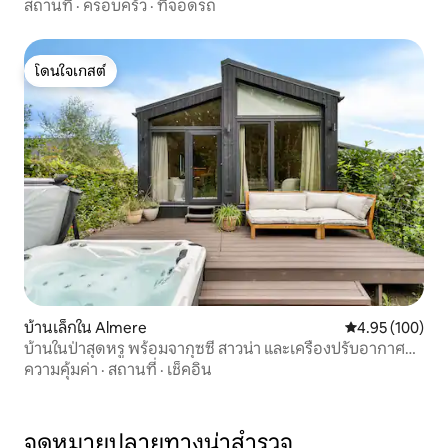
สถานที่
·
ครอบครัว
·
ที่จอดรถ
โดนใจเกสต์
โดนใจเกสต์
บ้านเล็กใน Almere
คะแนนเฉลี่ย 4.9
4.95 (100)
บ้านในป่าสุดหรู พร้อมจากุซซี่ สาวน่า และเครื่องปรับอากาศ
ส่วนตัว
ความคุ้มค่า
·
สถานที่
·
เช็คอิน
จุดหมายปลายทางน่าสำรวจ