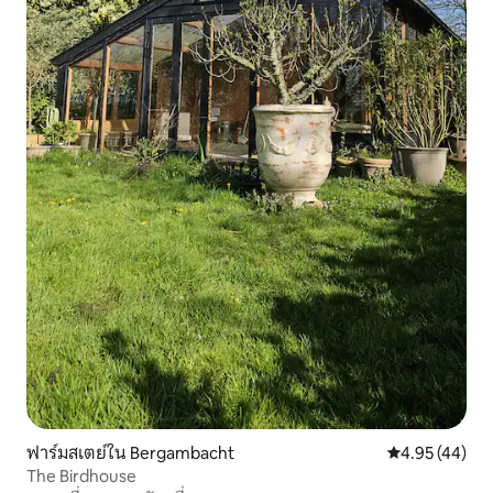
ฟาร์มสเตย์ใน Bergambacht
คะแนนเฉลี่ย 4.
4.95 (44)
The Birdhouse