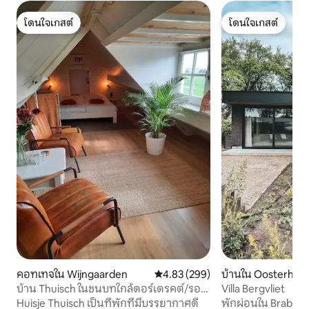
โดนใจเกสต์
โดนใจเกสต์
โดนใจเกสต์
โดนใจเกสต์
คอทเทจใน Wijngaarden
คะแนนเฉลี่ย 4.83 จาก 5, 299 รีวิว
4.83 (299)
บ้านใน Oosterhou
บ้าน Thuisch ในชนบทใกล้ดอร์เดรคต์/รอต
Villa Bergvliet
เตอร์ดัม
Huisje Thuisch เป็นที่พักที่มีบรรยากาศดี
พักผ่อนใน Brabant 