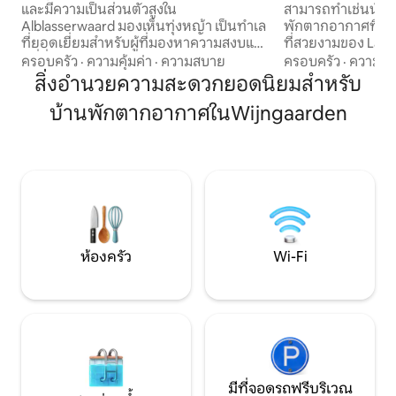
และมีความเป็นส่วนตัวสูงใน
สามารถทำเช่นนั้นไ
Alblasserwaard มองเห็นทุ่งหญ้า เป็นทำเล
พักตากอากาศที่ยั่งย
ที่ยอดเยี่ยมสำหรับผู้ที่มองหาความสงบและ
ที่สวยงามของ Land
ผู้ที่ชื่นชอบวัฒนธรรม Dordrecht,
จากเตียงของคุณ!
ครอบครัว
·
ความคุ้มค่า
·
ความสบาย
ครอบครัว
·
ความคุ้
Kinderdijk, Biesbos, Rotterdam (รถบัส
ธรรมชาตินี้คุณจะเ
สิ่งอำนวยความสะดวกยอดนิยมสำหรับ
ทางน้ำ) Gouda, Utrecht อยู่ใกล้ๆ สถานี
ปั่นจักรยานและเดิ
บ้านพักตากอากาศในWijngaarden
รถไฟอยู่ห่างออกไป 4 กม. ดังนั้นจึงสามารถ
เลือกพักผ่อนทั้งวันท
เดินทางโดยรถสาธารณะได้ด้วย มีทาง
ใกล้ๆ เมื่อรวมกับกา
เลือกมากมายในการปั่นจักรยาน ทำอาหาร
ศูนย์กลางที่คึกคัก
เองหรือร้านอาหารอร่อยๆ ในบริเวณใกล้
เสนอสิ่งนี้ให้คุณได
เคียง มีทีวีและ Wi-Fi ยินดีต้อนรับผู้เข้าพัก
สนุกและทำให้คุณรู้
เพื่อธุรกิจด้วย และพวกเขาสามารถพักผ่อน
เถอะ!
ที่นี่ได้อย่างเต็มที่หลังจากวันทำงาน
นอกจากนี้ยังมีการเข้าพักระยะยาว โปรด
สอบถาม!!
ห้องครัว
Wi-Fi
มีที่จอดรถฟรีบริเวณ