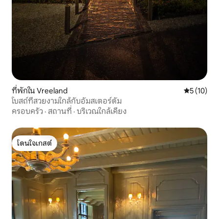
ที่พักใน Vreeland
คะแนนเฉลี่ย
5 (10)
โบสถ์ที่สวยงามใกล้กับอัมสเตอร์ดัม
ครอบครัว
·
สถานที่
·
บริเวณใกล้เคียง
โดนใจเกสต์
โดนใจเกสต์