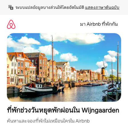
ข้าม
ระบบแปลข้อมูลบางส่วนให้โดยอัตโนมัติ 
แสดงภาษาต้นฉบับ
ไป
ยัง
เนื้อหา
มา Airbnb ที่พักกัน
ที่พักช่วงวันหยุดพักผ่อนใน Wijngaarden
ค้นหาและจองที่พักไม่เหมือนใครใน Airbnb