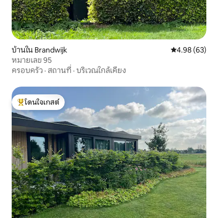
บ้านใน Brandwijk
คะแนนเฉลี่ย 4.
4.98 (63)
หมายเลข 95
ครอบครัว
·
สถานที่
·
บริเวณใกล้เคียง
โดนใจเกสต์
โดนใจเกสต์ที่สุด