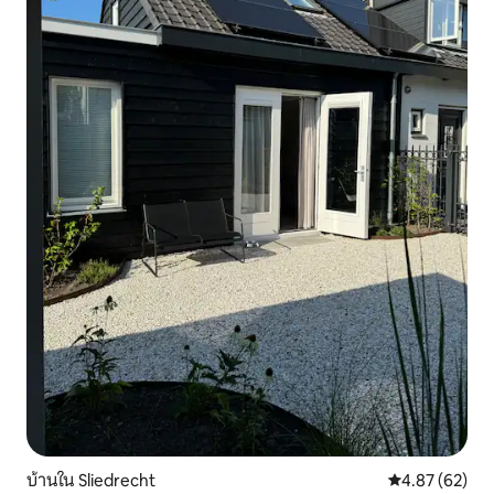
บ้านใน Sliedrecht
คะแนนเฉลี่ย 4.
4.87 (62)