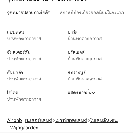
จุดหมายปลายทางใกล้ๆ
สถานที่ท่องเที่ยวยอดนิยมในละแวก
ลอนดอน
ปารีส
บ้านพักตากอากาศ
บ้านพักตากอากาศ
อัมสเตอร์ดัม
บรัสเซลส์
บ้านพักตากอากาศ
บ้านพักตากอากาศ
ฮัมบวร์ค
สทราซบูร์
บ้านพักตากอากาศ
บ้านพักตากอากาศ
โคโลญ
แสดงมากขึ้น
บ้านพักตากอากาศ
Airbnb
เนเธอร์แลนด์
เซาท์ฮอลแลนด์
โมเลนลันเดน
Wijngaarden