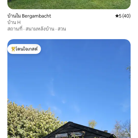
บ้านใน Bergambacht
คะแนนเฉลี่ย
5 (40)
บ้าน H
สถานที่
·
สนามหลังบ้าน
·
สวน
โดนใจเกสต์
โดนใจเกสต์ที่สุด