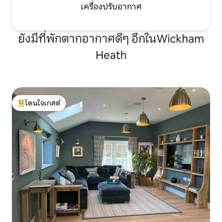
เครื่องปรับอากาศ
ยังมีที่พักตากอากาศดีๆ อีกในWickham
Heath
โดนใจเกสต์
โดนใจเกสต์ที่สุด