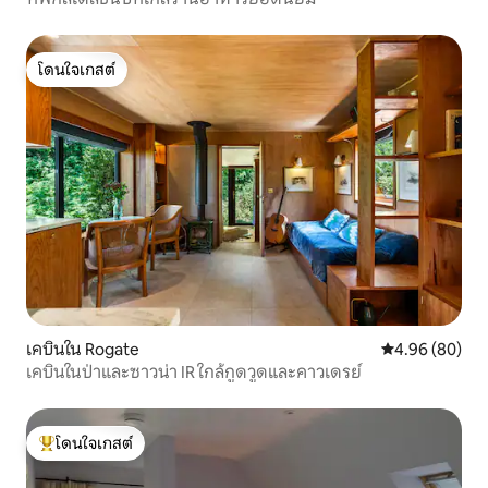
โดนใจเกสต์
โดนใจเกสต์
เคบินใน Rogate
คะแนนเฉลี่ย 4.9
4.96 (80)
เคบินในป่าและซาวน่า IR ใกล้กูดวูดและคาวเดรย์
โดนใจเกสต์
โดนใจเกสต์ที่สุด