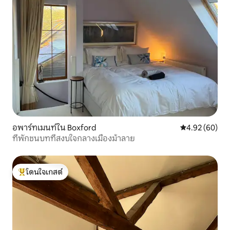
อพาร์ทเมนท์ใน Boxford
คะแนนเฉลี่ย 4.
4.92 (60)
ที่พักชนบทที่สงบใจกลางเมืองม้าลาย
โดนใจเกสต์
โดนใจเกสต์ที่สุด