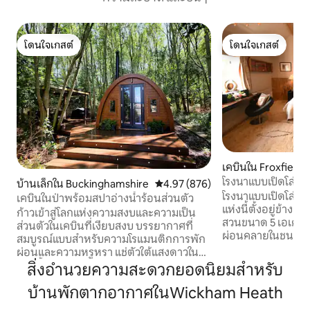
โดนใจเกสต์
โดนใจเกสต์
โดนใจเกสต์
โดนใจเกสต์
เคบินใน Froxfield
โรงนาแบบเปิดโล่งใ
บ้านเล็กใน Buckinghamshire
คะแนนเฉลี่ย 4.97 จาก 5, 876 รีวิว
4.97 (876)
มาร์ลโบโรห์
โรงนาแบบเปิดโล่ง
เคบินในป่าพร้อมสปาอ่างน้ำร้อนส่วนตัว
แห่งนี้ตั้งอยู่ข้า
ก้าวเข้าสู่โลกแห่งความสงบและความเป็น
สวนขนาด 5 เอเคอร์ 
ส่วนตัวในเคบินที่เงียบสงบ บรรยากาศที่
ผ่อนคลายในชนบท ตั้งอยู่ในทำเลที่ดีใกล้กั
สมบูรณ์แบบสำหรับความโรแมนติกการพัก
เมืองตลาดฮังเกอร์ฟ
ผ่อนและความหรูหรา แช่ตัวใต้แสงดาวใน
มีเสน่ห์ เป็นฐานที
อ่างน้ำร้อนส่วนตัวบรรยากาศสบายๆริมเตา
สิ่งอำนวยความสะดวกยอดนิยมสำหรับ
สำรวจพื้นที่ในท้อง
เผาไม้กลิ่นอายของอากาศชนบทและเสียง
คู่รักหรือผู้เข้าพั
บ้านพักตากอากาศในWickham Heath
นกร้อง พร้อมเตียงคู่ที่สะดวกสบายห้องน้ำ
พักที่เงียบสงบและสะดวก
ในตัวห้องครัวขนาดเล็กเตาบาร์บีคิวแบบใช้