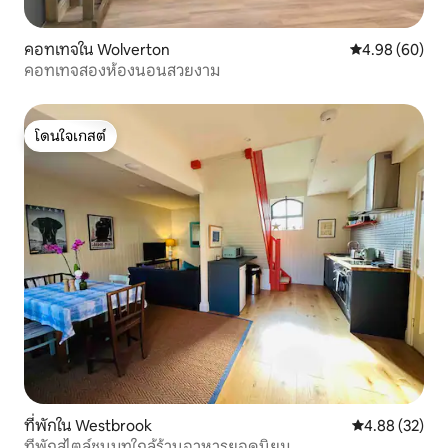
คอทเทจใน Wolverton
คะแนนเฉลี่ย 4.9
4.98 (60)
คอทเทจสองห้องนอนสวยงาม
โดนใจเกสต์
โดนใจเกสต์
ที่พักใน Westbrook
คะแนนเฉลี่ย 4.
4.88 (32)
ที่พักสไตล์ชนบทใกล้ร้านอาหารยอดนิยม