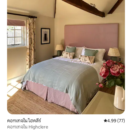
คอทเทจใน ไฮคลีร์
คะแนนเฉลี่ย 4.
4.99 (77)
คอทเทจใน Highclere