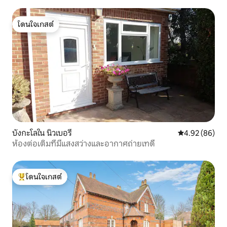
โดนใจเกสต์
โดนใจเกสต์
บังกะโลใน นิวเบอรี
คะแนนเฉลี่ย 4.
4.92 (86)
ห้องต่อเติมที่มีแสงสว่างและอากาศถ่ายเทดี
โดนใจเกสต์
โดนใจเกสต์ที่สุด