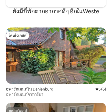
ยังมีที่พักตากอากาศดีๆ อีกในWeste
โดนใจเกสต์
โดนใจเกสต์
อพาร์ทเมนท์ใน Dahlenburg
คะแนนเฉลี่
5 (6)
อพาร์ทเมนท์คาทารีนา
ซูเปอร์โฮสต์