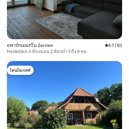
อพาร์ทเมนท์ใน Zernien
คะแนนเฉลี่ย 4
4.7 (10)
Heideblick 4 ห้องนอน 2 ห้องน้ำ 3 ถึง 8 คน
โดนใจเกสต์
โดนใจเกสต์