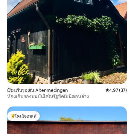
เรือนรับรองใน Altenmedingen
คะแนนเฉลี่ย 4.
4.97 (37)
ห้องเก็บของบนบันไดในรัฐซัคโซนีตอนล่าง
โดนใจเกสต์
โดนใจเกสต์ที่สุด