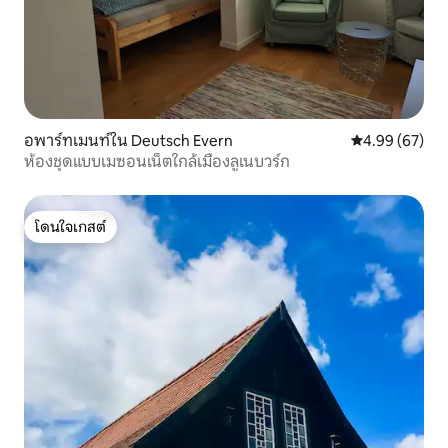
อพาร์ทเมนท์ใน Deutsch Evern
คะแนนเฉลี่ย 4.
4.99 (67)
ห้องชุดแบบเมซอนเน็ตใกล้เมืองลูเนบวร์ก
โดนใจเกสต์
โดนใจเกสต์