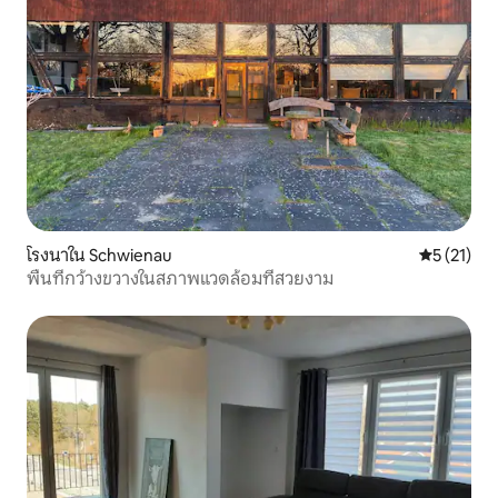
โรงนาใน Schwienau
คะแนนเฉลี่ย
5 (21)
พื้นที่กว้างขวางในสภาพแวดล้อมที่สวยงาม