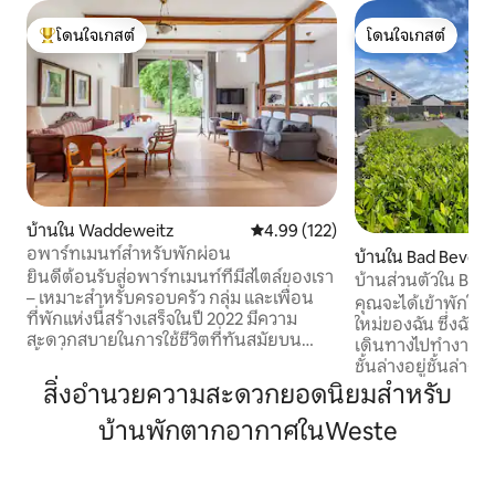
โดนใจเกสต์
โดนใจเกสต์
โดนใจเกสต์ที่สุด
โดนใจเกสต์
บ้านใน Waddeweitz
คะแนนเฉลี่ย 4.99 จาก 5, 122 รีวิว
4.99 (122)
อพาร์ทเมนท์สำหรับพักผ่อน
บ้านใน Bad Beven
ยินดีต้อนรับสู่อพาร์ทเมนท์ที่มีสไตล์ของเรา
บ้านส่วนตัวใน Bad
– เหมาะสำหรับครอบครัว กลุ่ม และเพื่อน
เขียวขจี
คุณจะได้เข้าพักในบ้
ที่พักแห่งนี้สร้างเสร็จในปี 2022 มีความ
ใหม่ของฉัน ซึ่งฉันใ
สะดวกสบายในการใช้ชีวิตที่ทันสมัยบน
เดินทางไปทำงานในช
พื้นที่ประมาณ 170 ตร.ม. คุณสามารถคาด
ชั้นล่างอยู่ชั้นล่า
หวังพื้นที่นั่งเล่นและรับประทานอาหารแบบ
ห้องนอนอีก 2 ห้อง
สิ่งอำนวยความสะดวกยอดนิยมสำหรับ
เปิดโล่งกว้างขวางพร้อมครัวที่มีอุปกรณ์
มีเตียงกว้าง 1.60 แ
ครบครัน ห้องนอนแยกสี่ห้อง ห้องน้ำสอง
บ้านพักตากอากาศในWeste
ระเบียง และชั้นบน 
ห้อง และเตียงโซฟาสำหรับผู้เข้าพักเพิ่มเติม
พื้นที่รับประทาน
สองคน พื้นที่สำหรับสูงสุด 10 คน จุดเด่นคือ
อาบแดดช่วยให้เพล
พื้นที่นั่งเล่นที่สว่างสดใสพร้อมเพดานสูง
กลางแจ้ง ห้องน้ำชั