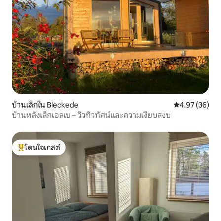
บ้านเล็กใน Bleckede
คะแนนเฉลี่ย 4.
4.97 (36)
บ้านหลังเล็กเอลเบ – วิวทิวทัศน์และความเงียบสงบ
โดนใจเกสต์
โดนใจเกสต์ที่สุด