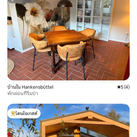
ซูเปอร์โฮสต์
บ้านใน Hankensbüttel
คะแนนเฉลี่
5 (4)
พักผ่อนที่ริมป่า
โดนใจเกสต์
โดนใจเกสต์ที่สุด