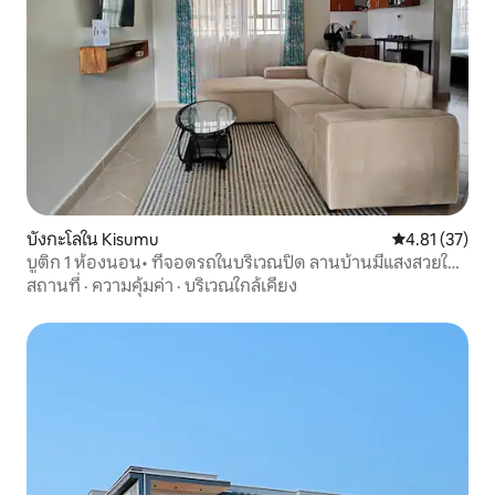
บังกะโลใน Kisumu
คะแนนเฉลี่ย 4.
4.81 (37)
บูติก 1 ห้องนอน• ที่จอดรถในบริเวณปิด ลานบ้านมีแสงสวยใน
มิลิมานี
สถานที่
·
ความคุ้มค่า
·
บริเวณใกล้เคียง