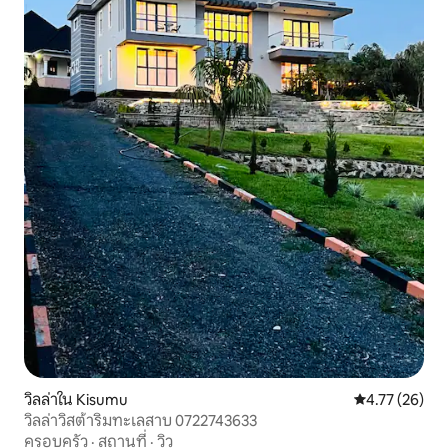
วิลล่าใน Kisumu
คะแนนเฉลี่ย 4.
4.77 (26)
วิลล่าวิสต้าริมทะเลสาบ 0722743633
ครอบครัว
·
สถานที่
·
วิว