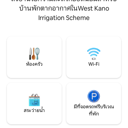
ช่วงสุดสัปดาห์ นี่คือที่พักของคุณ ตั้งอยู่
ธุรกิจ 800 เมตร อ
ใจกลางมิลิมานี ขับรถ 3 นาทีถึงย่าน
บ้านพักตากอากาศในWest Kano
ทะเลสาบ ประมาณ 2
ศูนย์กลางธุรกิจ เวสต์เอนด์มอลล์ ทัฟมอลล์
กาย สระว่ายน้ำ ทา
Irrigation Scheme
ซูเปอร์มาร์เก็ต และสิ่งอำนวยความสะดวก
สินค้าหลัก อุทยาน
ทางสังคมอื่นๆ ขับรถ 5 นาทีถึงหาดดุงะ
ความปลอดภัยตลอด 24
ย่านนี้เหมาะอย่างยิ่งสำหรับการวิ่ง/เดินเล่น
ผู้เข้าพักต้องการใ
ยามเช้าและยามเย็น มีอาหารเช้าสำหรับ 1
พัดลมธรรมดาในห้อ
คน
ประทานอาหาร และห้
ชำระเพิ่มอีก 18 ดอ
ห้องครัว
Wi-Fi
มีที่จอดรถฟรีบริเวณ
สระว่ายน้ำ
ที่พัก