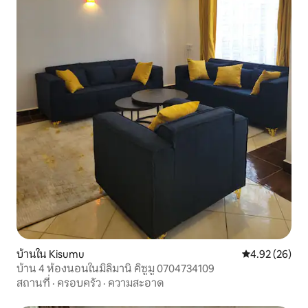
บ้านใน Kisumu
คะแนนเฉลี่ย 4.
4.92 (26)
บ้าน 4 ห้องนอนในมิลิมานิ คิซูมู 0704734109
สถานที่
·
ครอบครัว
·
ความสะอาด