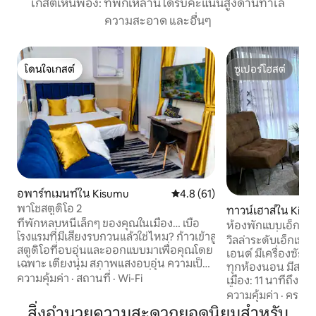
เกสต์เห็นพ้อง: ที่พักเหล่านี้ได้รับคะแนนสูงด้านทำเล
ความสะอาด และอื่นๆ
โดนใจเกสต์
ซูเปอร์โฮสต์
โดนใจเกสต์
ซูเปอร์โฮสต์
อพาร์ทเมนท์ใน Kisumu
คะแนนเฉลี่ย 4.8 จาก 5, 61 รีวิว
4.8 (61)
พาโชสตูดิโอ 2
ทาวน์เฮาส์ใน Kisu
ที่พักหลบหนีเล็กๆ ของคุณในเมือง… เบื่อ
ห้องพักแบบเอ็กเซ็
โรงแรมที่มีเสียงรบกวนแล้วใช่ไหม? ก้าวเข้าสู่
ลิมานี มีเครื่องปร
วิลล่าระดับเอ็กเซ็ก
สตูดิโอที่อบอุ่นและออกแบบมาเพื่อคุณโดย
เอนด์ มีเครื่องซักผ
เฉพาะ เตียงนุ่ม สภาพแสงอบอุ่น ความเป็น
ทุกห้องนอน มีสวน
ส่วนตัวอย่างเต็มที่ ทุกอย่างที่คุณต้องการ
ความคุ้มค่า
·
สถานที่
·
Wi-Fi
เมือง: 11 นาทีถึงสน
มีครบในที่พักที่สวยงามแห่งเดียว ไม่ว่าจะ
รั้วล้อมรอบและมี
ความคุ้มค่า
·
ครอบค
เป็นการพักผ่อนหนึ่งคืนหรือการพักผ่อน
ตลอด 24 ชั่วโมงทุกว
สิ่งอำนวยความสะดวกยอดนิยมสำหรับ