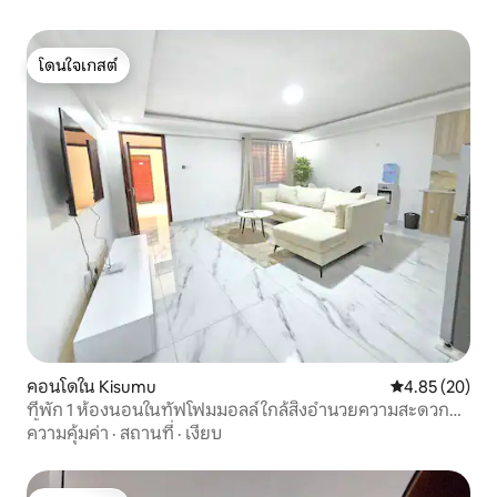
โดนใจเกสต์
โดนใจเกสต์
คอนโดใน Kisumu
คะแนนเฉลี่ย 4.
4.85 (20)
ที่พัก 1 ห้องนอนในทัฟโฟมมอลล์ ใกล้สิ่งอำนวยความสะดวก
ทั้งหมด
ความคุ้มค่า
·
สถานที่
·
เงียบ