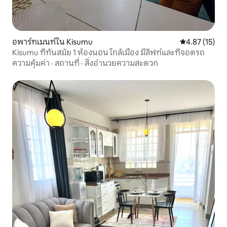
อพาร์ทเมนท์ใน Kisumu
คะแนนเฉลี่ย 4.
4.87 (15)
Kisumu ที่ทันสมัย 1 ห้องนอน ใกล้เมือง มีลิฟท์และที่จอดรถ
ความคุ้มค่า
·
สถานที่
·
สิ่งอำนวยความสะดวก