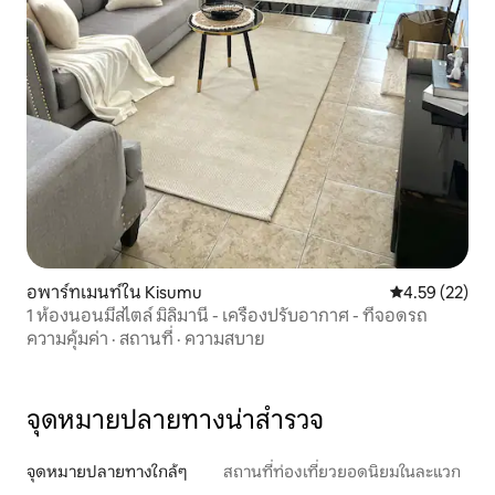
อพาร์ทเมนท์ใน Kisumu
คะแนนเฉลี่ย 4.
4.59 (22)
1 ห้องนอนมีสไตล์ มิลิมานี - เครื่องปรับอากาศ - ที่จอดรถ
ความคุ้มค่า
·
สถานที่
·
ความสบาย
จุดหมายปลายทางน่าสำรวจ
จุดหมายปลายทางใกล้ๆ
สถานที่ท่องเที่ยวยอดนิยมในละแวก