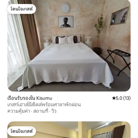
โดนใจเกสต์
โดนใจเกสต์
เรือนรับรองใน Kisumu
คะแนนเฉลี่ย 5
5.0 (13)
เกสท์เฮาส์มีสไตล์พร้อมศาลาพักผ่อน
ความคุ้มค่า
·
สถานที่
·
วิว
โดนใจเกสต์
โดนใจเกสต์