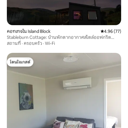
คอทเทจใน Island Block
คะแนนเฉลี่ย 4.
4.96 (77)
Stableburn Cottage: บ้านพักตากอากาศสไตล์ออฟกริด
สำหรับครอบครัว
สถานที่
·
ครอบครัว
·
Wi-Fi
โดนใจเกสต์
โดนใจเกสต์