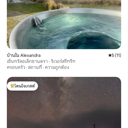
บ้านใน Alexandra
คะแนนเฉลี่ย
5 (11)
เซ็นทรัลอเล็กซานดรา - ริเวอร์สรีทรีท
ครอบครัว
·
สถานที่
·
ความถูกต้อง
โดนใจเกสต์
โดนใจเกสต์ที่สุด