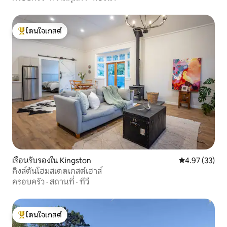
โดนใจเกสต์
โดนใจเกสต์ที่สุด
เรือนรับรองใน Kingston
คะแนนเฉลี่ย 4.
4.97 (33)
คิงส์ตันโฮมสเตดเกสต์เฮาส์
ครอบครัว
·
สถานที่
·
ทีวี
โดนใจเกสต์
โดนใจเกสต์ที่สุด