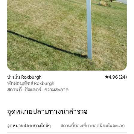
บ้านใน Roxburgh
คะแนนเฉลี่ย 4.
4.96 (24)
พักผ่อนสไตล์ Roxburgh
สถานที่
·
ฮีตเตอร์
·
ความสะอาด
จุดหมายปลายทางน่าสำรวจ
จุดหมายปลายทางใกล้ๆ
สถานที่ท่องเที่ยวยอดนิยมในละแวก