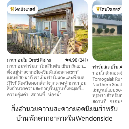
โดนใจเกสต์
โดนใจเกสต์
โดนใจเกสต์ที่สุด
โดนใจเกสต์ที่สุด
กระท่อมใน Oreti Plains
คะแนนเฉลี่ย 4.98 จาก 5, 241 รีวิว
4.98 (241)
กระท่อมฟาร์มเก่า ใกล้วินตัน เซ็นทรัลเซาท์
ฟาร์มสเตย์ใน Ardl
แลนด์
ตั้งอยู่ห่างจากเมืองวินตันใจกลางเซาท์
ทอมโกลักลอดจ์ - วิ
แลนด์ 10 นาที เราเป็นฟาร์มแกะและพืชผล
กว้างขวาง
Tomogalak Run Lod
มีวิวที่ดีเหนือคอกสัตว์จากดาดฟ้ากระท่อม
Northern Southla
สิ่งอำนวยความสะดวกพื้นฐานทั้งหมดที่
สมบูรณ์แบบของคว
คุณต้องการเตียงเก้าอี้โต๊ะครัวห้องน้ำและ
ความคุ้มค่า
·
สถานที่
·
ห้องน้ำ
หรูหรา สำหรับการพ
พื้นที่รับประทานอาหารด้านนอกของคุณ
สงบพร้อมวิวทิวทัศน์ท
สถานที่
·
ครอบครัว
เองและอ่างอาบน้ำบนดาดฟ้าใต้ระเบียง
แห่งนี้เป็นสถานที่พักผ
สิ่งอำนวยความสะดวกยอดนิยมสำหรับ
เมืองที่ใกล้ที่สุดคือวินตันห่างออกไป 10 นาที
อยู่ระหว่างควีนส์
มีซูเปอร์มาร์เก็ต ที่กินหรืออาหารสั่งกลับ
บ้านพักตากอากาศในWendonside
สะดวกสบายและเข้าถ
บ้านให้เลือกมากมาย ทำเลที่ตั้งดีเยี่ยมใจ
Tomogalak ได้ง่าย
กลางเซาท์แลนด์ 2 ชั่วโมงถึงควีนส์ทาวน์, 45
สงบของที่พักให้บร