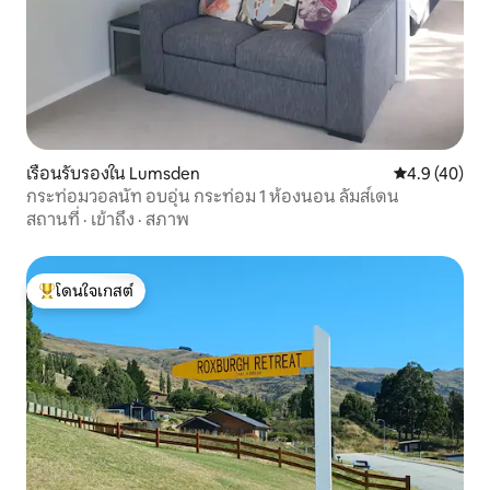
เรือนรับรองใน Lumsden
คะแนนเฉลี่ย 4
4.9 (40)
กระท่อมวอลนัท อบอุ่น กระท่อม 1 ห้องนอน ลัมส์เดน
สถานที่
·
เข้าถึง
·
สภาพ
โดนใจเกสต์
โดนใจเกสต์ที่สุด