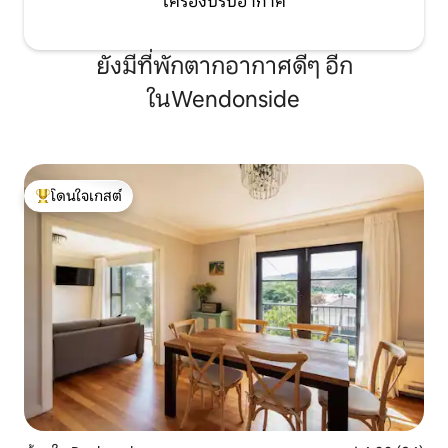
เครื่องปรับอากาศ
ยังมีที่พักตากอากาศดีๆ อีก
ในWendonside
โดนใจเกสต์
โดนใจเกสต์ที่สุด