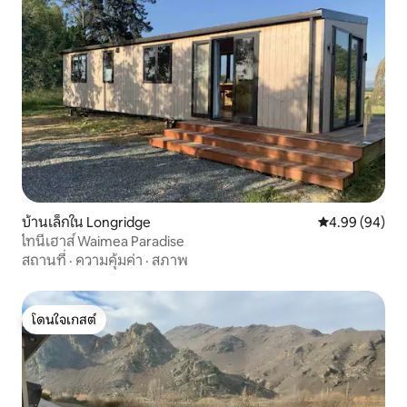
บ้านเล็กใน Longridge
คะแนนเฉลี่ย 4.9
4.99 (94)
ไทนี่เฮาส์ Waimea Paradise
สถานที่
·
ความคุ้มค่า
·
สภาพ
โดนใจเกสต์
โดนใจเกสต์