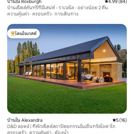
บ้านใน Roxburgh
คะแนนเฉลี่ย 4.9
4.99 (84)
บ้านสไตล์คันทรีที่มีเสน่ห์ - ราเวลโล - อย่างน้อย 2 คืน
ความคุ้มค่า
·
ครอบครัว
·
การเดินทาง
โดนใจเกสต์
โดนใจเกสต์ที่สุด
บ้านใน Alexandra
คะแนนเฉลี่ย
5 (16)
D&D ลอดจ์ | ที่พักสไตล์สถาปัตยกรรมในเซ็นทรัลโอตาโก
ครอบครัว
·
ความคุ้มค่า
·
ห้องน้ำ