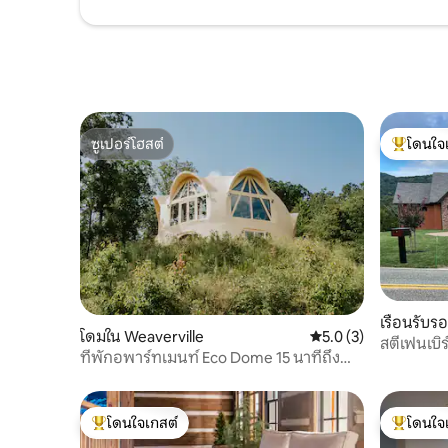
ซูเปอร์โฮสต์
โดนใจ
ซูเปอร์โฮสต์
โดนใจเกสต
เรือนรับร
โดมใน Weaverville
คะแนนเฉลี่ย 5.0 จาก 5
5.0 (3)
สตีเฟนเบิ
ที่พักอพาร์ทเมนท์ Eco Dome 15 นาทีถึง
AVL (วิว MTN)
โดนใจเกสต์
โดนใจ
โดนใจเกสต์ที่สุด
โดนใจเกสต