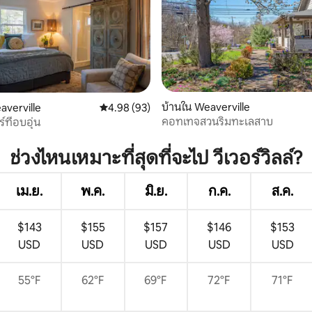
 15 รีวิว
บ้านใน Weaverville
averville
คะแนนเฉลี่ย 4.98 จาก 5, 93 รีวิว
4.98 (93)
คอทเทจสวนริมทะเลสาบ
์ที่อบอุ่น
ช่วงไหนเหมาะที่สุดที่จะไป วีเวอร์วิลล์?
เม.ย.
พ.ค.
มิ.ย.
ก.ค.
ส.ค.
$143
$155
$157
$146
$153
USD
USD
USD
USD
USD
55°F
62°F
69°F
72°F
71°F