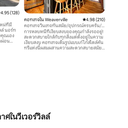
หน้าบ้านที่น่ารัก เดินเพ
ร้านอาหาร
ะแนนเฉลี่ย 4.95 จาก 5, 128 รีวิว
4.95 (128)
ในใจกลางเมือง
คอทเทจใน Weaverville
คะแนนเฉลี่ย 4.98 จาก 5, 
4.98 (210)
แอชวิลล์เ
ม่ที่มี
อิสได้ง่ายๆ ที่นี่เป็นที่ตั้งที่สมบู
คอทเทจวินเทจทันสมัย/อุปกรณ์ครบครัน/มี
ลล์ นอร์ท
สำหรับกา
งานศิลปะ
การหลบหนีที่เงียบสงบของคุณกำลังรออยู่!
งคุณเอง
สะดวกสบายใกล้กับทุกสิ่งแต่ตั้งอยู่ในความ
าผ่อน
เงียบสงบ คอทเทจเต็มรูปแบบเก๋ไก๋สไตล์คัน
ันสมัยของ
ทรีแห่งนี้ผสมผสานความสะดวกสบายสมัย
งจากใจกลาง
ใหม่เข้ากับเสน่ห์แบบชนบทได้อย่างกลมกลืน
ับรถ 10
ฟังเสียงพูดเบาๆของลำห้วยในขณะที่คุณ
ผ่อนคลาย จุดไฟย่างและดื่มด่ำกับช่วงเย็น
วนธรรมชาติ
ของฤดูร้อนที่ถูกแสงแดดสาดส่องหรือมา
ุณไปยัง
รวมตัวกันที่กองไฟใต้ท้องฟ้าที่เต็มไปด้วย
เพลิดเพลิน
ดวงดาว สำรวจกิจกรรมกลางแจ้งที่ไม่มีที่สิ้น
รงเบียร์
สุดในเทือกเขาบลูริด์จที่น่าทึ่ง จัดกระเป๋าให้
พร้อมกับการผจญภัยและขอให้มีความสุข
ตลอดการเข้าพัก
ในวีเวอร์วิลล์