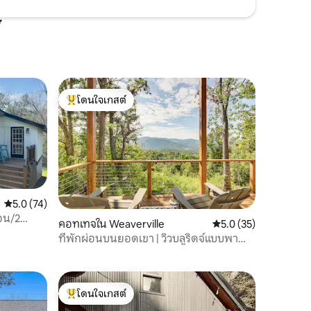
โดนใจเกสต์
โดนใจเกสต์ที่สุด
คะแนนเฉลี่ย 5.0 จาก 5, 74 รีวิว
5.0 (74)
นอน/2
คอทเทจใน Weaverville
คะแนนเฉลี่ย 5.0 จาก 5,
5.0 (35)
ที่พักผ่อนบนยอดเขา | วิวบลูริดจ์แบบพา
โนรามา
โดนใจเกสต์
โดนใจเกสต์ที่สุด