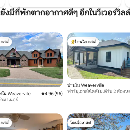
ยังมีที่พักตากอากาศดีๆ อีกในวีเวอร์วิลล์
เกสต์
โดนใจเกสต์
์ที่สุด
โดนใจเกสต์ที่สุด
บ้านใน Weaverville
ฟาร์มเฮาส์สไตล์โมเดิร์น 2 ห้อง
องใน Weaverville
คะแนนเฉลี่ย 4.96 จาก 5, 96 รีวิว
4.96 (96)
ห้องน้ำ ห้องนอนคิงควีน
, 3 รีวิว
ร์กมาเนอร์
เกสต์
โดนใจเกสต์
์ที่สุด
โดนใจเกสต์