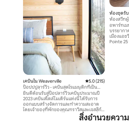
ห้องชุดร
ville
ห้องสวีทผู
ล้อมรอบด
อพาร์ทเมนท
บรรยากาศ
เมืองแอชว
Pointe 25
Weavervil
รับรองแข
สงบเข้ากับ
เทิร์นนอร
เพลิดเพลิ
ใกล้ๆเหม
การเดินทาง
เคบินใน Weaverville
คะแนนเฉลี่ย 5.0 จาก 5, 
5.0 (215)
เข้าพักระ
ป็อปปปูลาร์วิว - เคบินสุดโรแมนติกที่เป็น
ทำให้การเ
มิตรกับสิ่งแวดล้อมพร้อมอ่างน้ำร้อน
ยินดีต้อนรับสู่ป็อปลาร์วิวเคบินประมาณปี
2023 เคบินสไตล์โมเดิร์นแห่งนี้ได้รับการ
ออกแบบสร้างจัดการและทำความสะอาด
โดยเจ้าของที่พักของคุณทราวิสและเจสสิก้า
เป็นสถานที่พักผ่อนที่น่าอัศจรรย์แห่งหนึ่ง!
สิ่งอำนวยความ
ฉลองวันครบรอบวันเกิดฮันนีมูนหรือโอกาส
พิเศษที่ป็อปลาร์วิวเคบิน ห่างจากตัวเมืองวี