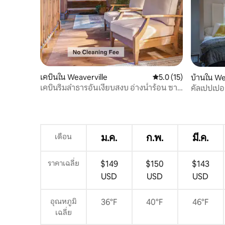
เคบินใน Weaverville
คะแนนเฉลี่ย 5.0 จาก 5,
5.0 (15)
บ้านใน We
เคบินริมลำธารอันเงียบสงบ อ่างน้ำร้อน ซาว
คัลเปปเปอร
น่า และหลุมก่อกองไฟ
เดือน
ม.ค.
ก.พ.
มี.ค.
ราคาเฉลี่ย
$149
$150
$143
USD
USD
USD
อุณหภูมิ
36°F
40°F
46°F
เฉลี่ย