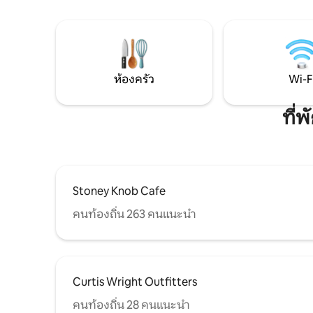
เวอร์วิลล์ไม่ถึง 10 นาที ประมาณ 20 นาทีถึง
แอชวิลล์ - หน้าต่างขนาดใหญ่ - ห้องครัวเต็ม
รูปแบบ -ลานบ้านพร้อมเตาไฟแก๊ส - อ่างน้ำ
ร้อน - เหมาะกับสิ่งแวดล้อม IG @
Reynoldsandpoplarview เว็บไซต์:
Reynoldsandpoplarview.directstays.
ห้องครัว
Wi-F
ที่
Stoney Knob Cafe
คนท้องถิ่น 263 คนแนะนำ
Curtis Wright Outfitters
คนท้องถิ่น 28 คนแนะนำ