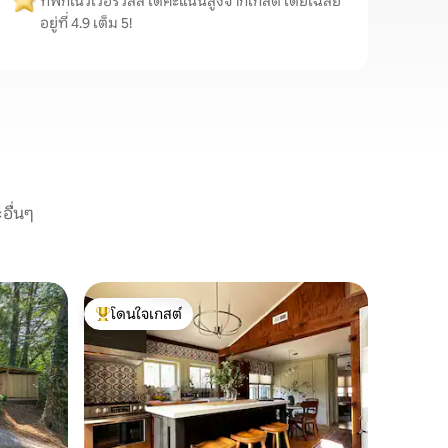
ที่พักในวีเวอร์วิลล์ได้คะแนนสูงจากเกสต์ โดยเฉลี่ย
อยู่ที่ 4.9 เต็ม 5!
อื่นๆ
อพาร์ทเม
โดนใจเกสต์
โดนใจ
“พักสักพั
โดนใจเกสต์ที่สุด
โดนใจเกส
เดินไปทุกท
สมัยของเร
วิลล์ที่ส
เพลิดเพล
ตั้งอยู่ที
เราซึ่งค