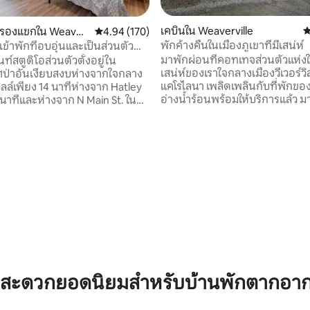
เคบินใน Weaverville
ค
ับรองแขกใน Weaver
คะแนนเฉลี่ย 4.94 จาก 5, 170 รีวิว
4.94 (170)
พักค้างคืนในเมืองภูเขาที่มีเสน่ห์
้เข้าพักที่อบอุ่นและเป็นส่วนตัว
้วยธรรมชาติ
มาพักผ่อนที่คอทเทจส่วนตัวแห่งให
์สตูดิโอส่วนตัวตั้งอยู่ใน
เสน่ห์ของเราใจกลางเมืองวีเวอร์วิ
ป่าอันเงียบสงบห่างจากใจกลาง
แคโรไลนา เพลิดเพลินกับที่พักขอ
ิลล์เพียง 14 นาทีห่างจาก Hatley
อ่างน้ำร้อนพร้อมให้บริการแล้ว ม
 นาทีและห่างจาก N Main St. ใน
คลายกัน! คอทเทจสุดน่ารักและท
le เป็นระยะทาง ¼ ไมล์ ห้องชุด
เราตั้งอยู่ในย่านที่เงียบสงบ ห่า
กผสมผสานความเงียบสงบที่เงียบ
เมืองวีเวอร์วิลล์หนึ่งช่วงตึก และข
สถานที่ท่องเที่ยวที่ดีที่สุดของเวส
นาทีถึงแอชวิลล์ ลงไปแช่ตัวในอ่างน้ำร้อน
์ทแคโรไลนาได้อย่างลงตัว
ส่วนตัว หรือเดินเล่นสั้นๆ ผ่านส
นกับพื้นที่ทำงานและร้านกาแฟ
เมนสตรีทเนเจอร์พาร์ค ซึ่งจะพาค
าะสำหรับการทำงานทางไกลหรือ
ร้านเบเกอรี่ชื่อดังระดับโลก หรือ
เพื่อธุรกิจ เรายินดีต้อนรับการ
215 รีวิว
กับอาหารอร่อยที่ร้านอาหารหรือโ
ยะสั้นหรือระยะยาวและพร้อมที่จะ
ของเรา
ยี่ยมชมของคุณน่าจดจำ!
สะดวกยอดนิยมสำหรับบ้านพักตากอากาศ