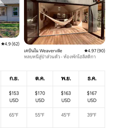
คะแนนเฉลี่ย 4.9 จาก 5, 62 รีวิว
4.9 (62)
เคบินใน Weaverville
คะแนนเฉลี่ย 4.97 จาก 5,
4.97 (90)
หลบหนีสู่ป่าส่วนตัว - ห้องพักโฮลิสติกา
ก.ย.
ต.ค.
พ.ย.
ธ.ค.
$153
$170
$163
$167
USD
USD
USD
USD
65°F
55°F
45°F
39°F