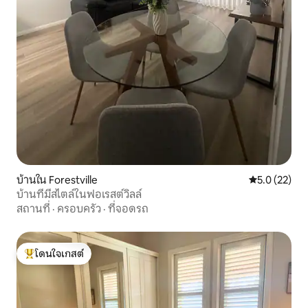
บ้านใน Forestville
คะแนนเฉลี่ย 5
5.0 (22)
บ้านที่มีสไตล์ในฟอเรสต์วิลล์
สถานที่
·
ครอบครัว
·
ที่จอดรถ
โดนใจเกสต์
โดนใจเกสต์ที่สุด