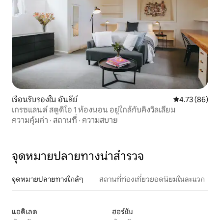
เรือนรับรองใน อันลีย์
คะแนนเฉลี่ย 4.
4.73 (86)
เกรซแลนด์ สตูดิโอ 1 ห้องนอน อยู่ใกล้กับคิงวิลเลียม
ความคุ้มค่า
·
สถานที่
·
ความสบาย
จุดหมายปลายทางน่าสำรวจ
จุดหมายปลายทางใกล้ๆ
สถานที่ท่องเที่ยวยอดนิยมในละแวก
แอดิเลด
ฮอร์ชัม