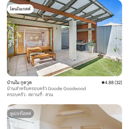
โดนใจเกสต์
โดนใจเกสต์
บ้านใน กูดวูด
คะแนนเฉลี่ย 4.
4.88 (32)
บ้านสำหรับครอบครัว Goodie Goodwood
ครอบครัว
·
สถานที่
·
สวน
ซูเปอร์โฮสต์
ซูเปอร์โฮสต์