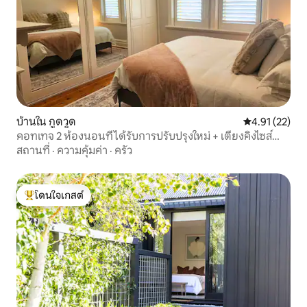
บ้านใน กูดวูด
คะแนนเฉลี่ย 4.
4.91 (22)
คอทเทจ 2 ห้องนอนที่ได้รับการปรับปรุงใหม่ + เตียงคิงไซส์
ลานบ้าน Wi-Fi
สถานที่
·
ความคุ้มค่า
·
ครัว
โดนใจเกสต์
โดนใจเกสต์ที่สุด