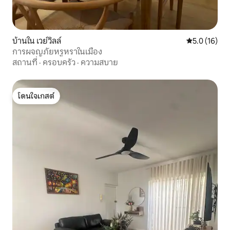
บ้านใน เวย์วิลล์
คะแนนเฉลี่ย 5
5.0 (16)
การผจญภัยหรูหราในเมือง
สถานที่
·
ครอบครัว
·
ความสบาย
โดนใจเกสต์
โดนใจเกสต์