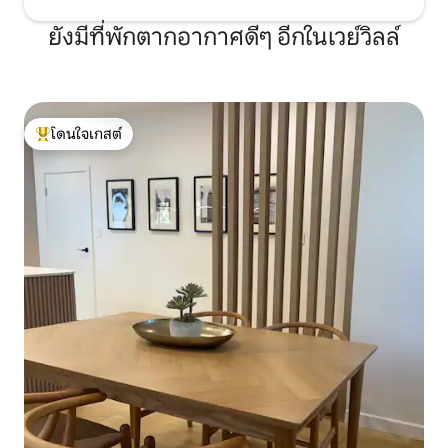
ยังมีที่พักตากอากาศดีๆ อีกในเวย์วิลล์
โดนใจเกสต์
โดนใจเกสต์ที่สุด