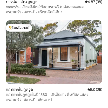
ทาวน์เฮาส์ใน กูดวูด
คะแนนเฉลี่ย 4.
4.87 (38)
Vandy's - เตียงคิงไซส์ ที่จอดรถฟรี ใกล้สนามแสดง
ครอบครัว
·
สถานที่
·
บริเวณใกล้เคียง
โดนใจเกสต์
โดนใจเกสต์ที่สุด
คอทเทจใน กูดวูด
คะแนนเฉลี่ย 5
5.0 (25)
คอทเทจในกูดวูดในปี 1880 – เดินไปย่างพื้นที่จัดแสดง
ครอบครัว
·
สถานที่
·
เช็คเอาท์