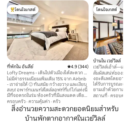
โดนใจเกสต์
โดนใจเกสต์
โดนใจเกสต์ที่สุด
โดนใจเกสต์
บ้านใน เวย์วิลล์
ที่พักใน อันลีย์
คะแนนเฉลี่ย 4.9 จาก 5, 344 รีวิว
4.9 (344)
เวย์วิลล์เฮ้าส์—เสน
พร้อมสวน
Lofty Dreams - เดินไปตัวเมืองได้สะดวก มี
สัมผัสเสน่ห์ของ
Wi-Fi และที่จอดรถ
งอะดิเลดโดยอาศัยอยู
ไม่มีค่าธรรมเนียมเพิ่มเติม 15% จาก Airbnb
ได้รับการบูรณะอย่า
- เราจ่ายให้ 🙂 ทันสมัย กว้างขวาง และเงียบ
ยามเช้าด้วยกาแฟใ
สงบ! อพาร์ทเมนท์สไตล์ลอฟท์ที่เก๋ไก๋แห่งนี้
ส่องสว่าง ใช้เวลาช
มีที่จอดรถในร่ม ห้องครัวที่มีแสงแดด เตียง
สถานที่
·
ครอบครัว
ใกล้เคียงและสนามก
นอนสบาย ห้องนั่งเล่นขนาดใหญ่ และลาน
ครอบครัว
·
ความคุ้มค่า
·
ครัว
ที่เดินไปได้ไม่ไกล
บ้านส่วนตัวที่เขียวชอุ่ม ล้อมรอบด้วยคาเฟ่
สิ่งอำนวยความสะดวกยอดนิยมสำหรับ
ยามเย็นโดยทำอาหา
และร้านอาหารอย่างสะดวกสบาย บนถนน
หรือเพลิดเพลินกับพ
บ้านพักตากอากาศในเวย์วิลล์
อันลีย์ มีทุกอย่างอยู่ใกล้ ๆ จริง ๆ เดินผ่าน
พิงในสวนที่มีเอกลั
สวนสาธารณะไปยังตัวเมืองได้อย่าง
ออกแบบมาเพื่อค
ง่ายดายภายใน 25 นาที หรือเดินไปยังย่าน