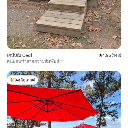
เคบินใน Cecil
คะแนนเฉลี่ย 4.9
4.95 (143)
คนชอบทำลายความสัมพันธ์ #1
โดนใจเกสต์
โดนใจเกสต์ที่สุด