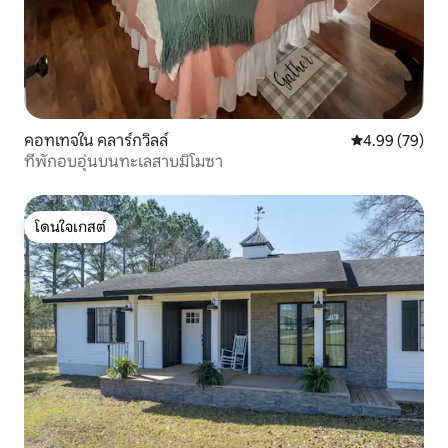
คอทเทจใน คลาร์กวิลล์
คะแนนเฉลี่ย 4.
4.99 (79)
ที่พักอบอุ่นบนทะเลสาบมิโมซา
โดนใจเกสต์
โดนใจเกสต์