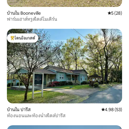
บ้านใน Booneville
คะแนนเฉลี่ย
5 (28)
ฟาร์มเฮาส์หรูสไตล์โมเดิร์น
โดนใจเกสต์
โดนใจเกสต์ที่สุด
บ้านใน ปารีส
คะแนนเฉลี่ย 4.
4.98 (53)
ห้องนอนและห้องน้ำสไตล์ปารีส