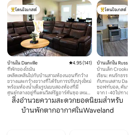
โดนใจเกสต์
โดนใจเกสต์
โดนใจเกสต์ที่สุด
โดนใจเกสต์ที่สุด
บ้านใน Danville
คะแนนเฉลี่ย 4.95 จาก 5, 141 รีวิว
4.95 (141)
บ้านเล็กใน Russellvi
ที่พักของโรมัน
บ้านเล็ก Crooked T
เพลิดเพลินไปกับบ้านสามห้องนอนที่กว้าง
เรียน: คนรักธรรมชา
ขวางและกว้างขวางที่ได้รับการปรับปรุงใหม่
กับทะเลสาบ Dardan
พร้อมห้องน้ำเต็มรูปแบบสองห้องที่มี
ซอฟท์บอล, คันทรี
ศูนย์กลางอยู่ที่แดนวิลล์รัฐอาร์คันซอ เหมาะ
จาก I -40 ไปทางเหนื
สำหรับการพักผ่อนกับครอบครัวเพื่อการ
Hwy 7 คุณสมบัติพิเศษ: * พื้นที่กลางแจ้ง
สิ่งอำนวยความสะดวกยอดนิยมสำหรับ
พักผ่อนและผ่อนคลาย ล้อมรอบด้วยภูเขาที่
พร้อมระเบียงขนาดใ
บ้านพักตากอากาศในWaveland
สวยงามสำหรับการเดินป่าเส้นทางจักรยาน
ครอบคลุมผนังด้าน
การเล่นกอล์ฟและการตกปลา ที่พักที่น่ารัก
(เตียงดึงออกเป็น 
แห่งนี้จะนอนได้ 9 คน บริเวณโดยรอบ: ภูเขา
สัมผัสประสบการณ์การใช
เนโบ (34 นาที) 20 ไมล์ Petit Jean Mtn (43
สำหรับคู่รักนักผจ
นาที) 32.6 ไมล์ รัสเซลวิลล์อาร์ (31 นาที) 24.1
นอกบ้านและนักธุรก