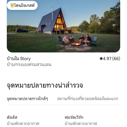
โดนใจเกสต์
โดนใจเกสต์ที่สุด
บ้านใน Story
คะแนนเฉลี่ย 4.
4.97 (66)
บ้านทรงเอเฟรมสวนเลน
จุดหมายปลายทางน่าสำรวจ
จุดหมายปลายทางใกล้ๆ
สถานที่ท่องเที่ยวยอดนิยมในละแวก
ดัลลัส
ฟอร์ตเวิร์ท
บ้านพักตากอากาศ
บ้านพักตากอากาศ