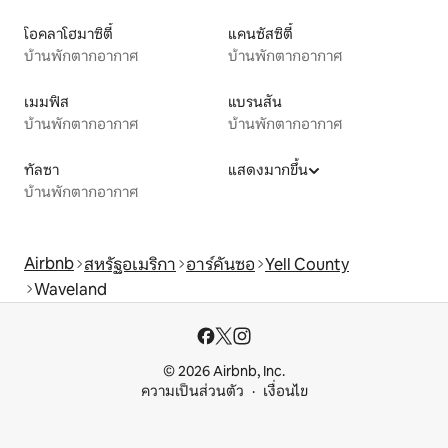
โอคลาโฮมาซิตี้
แคนซัสซิตี้
บ้านพักตากอากาศ
บ้านพักตากอากาศ
เมมฟิส
แบรนสัน
บ้านพักตากอากาศ
บ้านพักตากอากาศ
ทัลซา
แสดงมากขึ้น
บ้านพักตากอากาศ
Airbnb
สหรัฐอเมริกา
อาร์คันซอ
Yell County
Waveland
© 2026 Airbnb, Inc.
ความเป็นส่วนตัว
เงื่อนไข