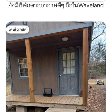
ยังมีที่พักตากอากาศดีๆ อีกในWaveland
โดนใจเกสต์
โดนใจเกสต์