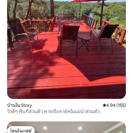
บ้านใน Story
คะแนนเฉลี่ย 4.9
4.94 (155)
วิวดีๆ พื้นที่ส่วนตัว พายเรือคายัคในแม่น้ำส่วนตัว
โดนใจเกสต์