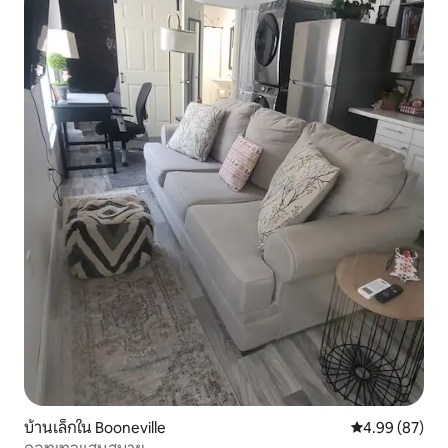
บ้านเล็กใน Booneville
คะแนนเฉลี่ย 4.
4.99 (87)