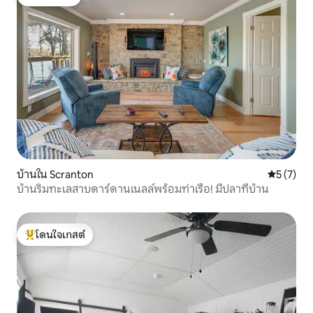
โดนใจเกสต์
บ้านใน Scranton
คะแนนเฉลี่
5 (7)
บ้านริมทะเลสาบดาร์ดานเนลล์พร้อมท่าเรือ! มีปลาที่บ้าน
โดนใจเกสต์
โดนใจเกสต์ที่สุด