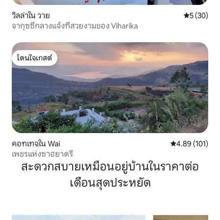
วิลล่าใน วาย
คะแนนเฉลี่ย
5 (30)
จากุซซี่กลางแจ้งที่สวยงามของ Viharika
โดนใจเกสต์
โดนใจเกสต์
คอทเทจใน Wai
คะแนนเฉลี่ย 4.8
4.89 (101)
เพชรแห่งซาฮยาดรี
สะดวกสบายเหมือนอยู่บ้านในราคาต่อ
เดือนสุดประหยัด