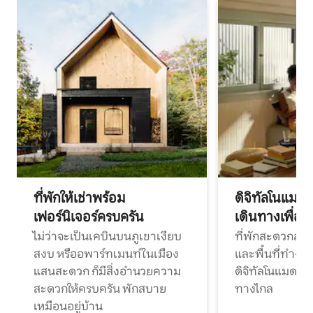
ที่พักให้เช่าพร้อม
ดิจิทัลโนแมด
เฟอร์นิเจอร์ครบครัน
เดินทางเพื่อ
ไม่ว่าจะเป็นเคบินบนภูเขาเงียบ
ที่พักสะดวกสบา
สงบ หรืออพาร์ทเมนท์ในเมือง
และพื้นที่ทำงา
แสนสะดวก ก็มีสิ่งอำนวยความ
ดิจิทัลโนแมดแ
สะดวกให้ครบครัน พักสบาย
ทางไกล
เหมือนอยู่บ้าน