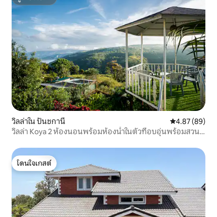
ซูเปอร์โฮสต์
วิลล่าใน ปันชกานี
คะแนนเฉลี่ย 4.
4.87 (89)
วิลล่า Koya 2 ห้องนอนพร้อมห้องน้ำในตัวที่อบอุ่นพร้อมสวน
ส่วนตัวและลานระเบียง
โดนใจเกสต์
โดนใจเกสต์