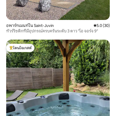
อพาร์ทเมนท์ใน Saint-Juvin
คะแนนเฉลี่ย 5
5.0 (30)
ทัวร์ริซติกที่มีอุปกรณ์ครบครันระดับ 3 ดาว "โอ จอร์จ 9"
โดนใจเกสต์
โดนใจเกสต์ที่สุด