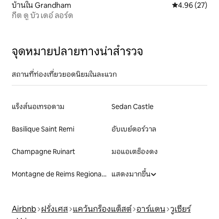
บ้านใน Grandham
คะแนนเฉลี่ย 4.
4.96 (27)
กีต ดู บัว เดอ์ ลอร์ด
จุดหมายปลายทางน่าสำรวจ
สถานที่ท่องเที่ยวยอดนิยมในละแวก
แร็งส์นอเทรอดาม
Sedan Castle
Basilique Saint Remi
อับเบย์ดอร์วาล
Champagne Ruinart
มอแอเตช็องดง
Montagne de Reims Regional Natural Park
แสดงมากขึ้น
Airbnb
ฝรั่งเศส
แคว้นกร็องแต็สต์
อาร์แดน
วูเซียร์