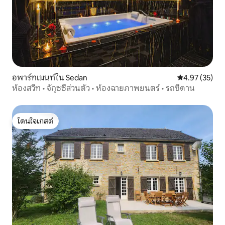
อพาร์ทเมนท์ใน Sedan
คะแนนเฉลี่ย 4.
4.97 (35)
ห้องสวีท • จักุซซี่ส่วนตัว • ห้องฉายภาพยนตร์ • รถซีดาน
โดนใจเกสต์
โดนใจเกสต์