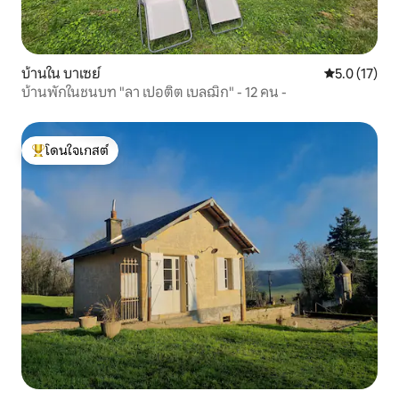
บ้านใน บาเซย์
คะแนนเฉลี่ย 5
5.0 (17)
บ้านพักในชนบท "ลา เปอติต เบลฌิก" - 12 คน -
โดนใจเกสต์
โดนใจเกสต์ที่สุด