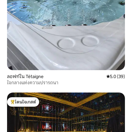
ลอฟท์ใน Tétaigne
คะแนนเฉลี่ย 5
5.0 (39)
ใจกลางแห่งความปรารถนา
โดนใจเกสต์
โดนใจเกสต์ที่สุด