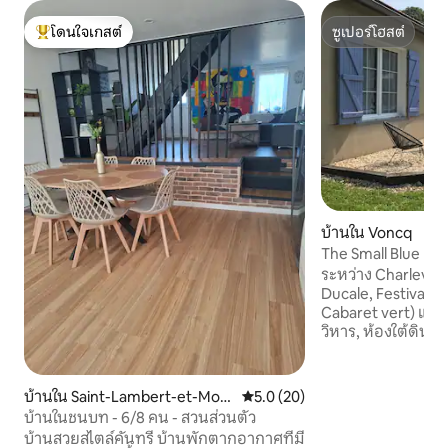
โดนใจเกสต์
ซูเปอร์โฮสต์
โดนใจเกสต์ที่สุด
ซูเปอร์โฮสต์
บ้านใน Voncq
The Small Blue Hou
Accommodation
ระหว่าง Charleville
Ducale, Festival d
Cabaret vert) และ
วิหาร, ห้องใต้ดินข
นาทีจากปารีสและ 7
หลังเล็กที่มีเสน่ห์ไ
อย่างสมบูรณ์ (จัดเ
บ้านใน Saint-Lambert-et-Mon
คะแนนเฉลี่ย 5.0 จาก 5, 20 รีวิว
5.0 (20)
ขนาดใหญ่ 900 ตร.ม.
t-de-Jeux
บ้านในชนบท - 6/8 คน - สวนส่วนตัว
เงียบสงบ (220 คน)
บ้านสวยสไตล์คันทรี บ้านพักตากอากาศที่มี
สวยงามบนหุบเขา Ais