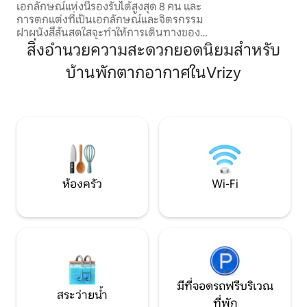
เอกลักษณ์แห่งนี้รองรับได้สูงสุด 8 คน และ
ของเส้นทางสีเขียว
การตกแต่งที่เป็นเอกลักษณ์และจิตรกรรม
(110 กม. ของเส้นท
ฝาผนังสีสันสดใสจะทำให้การเดินทางของ
Facebook:
คุณมีเอกลักษณ์ ​ชั้นล่าง: ห้องครัวขนาด 23
สิ่งอำนวยความสะดวกยอดนิยมสำหรับ
fb.me/lapetitema
ตารางเมตรและห้องนั่งเล่นขนาด 25 ตาราง
บ้านพักตากอากาศในVrizy
เมตรที่สว่างไสว ชั้นบน: ห้องนอนที่อบอุ่น 3
ห้อง (เตียงคู่ 2 หลัง เตียงสองชั้น 1 หลัง)
พร้อมเครื่องนอนเมมโมรี่โฟมเพื่อการนอน
หลับพักผ่อนอย่างเต็มอิ่มในยามค่ำคืน
ห้องน้ำพร้อมฝักบัวอาบน้ำและเครื่องซักผ้า ​
สะดวกสบายดีเลิศ มีสวนและระเบียงขนาด
30 ตร.ม. ไม่มีใครมองเห็น มีบาร์บีคิวและโต๊ะ
ห้องครัว
Wi-Fi
มีที่จอดรถฟรีบริเวณ
สระว่ายน้ำ
ที่พัก