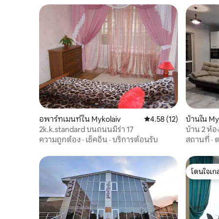
อพาร์ทเมนท์ใน Mykolaiv
คะแนนเฉลี่ย 4.58 จาก 5, 
4.58 (12)
บ้านใน My
2k.k.standard บนถนนมิร่า 17
บ้าน 2 ห้
Mykolayiv
ความถูกต้อง
·
เช็คอิน
·
บริการต้อนรับ
สถานที่
·
ต
โดนใจเกส
โดนใจเกส