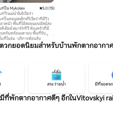
น้ำ อุปกรณ์ การควบคุมสภาพอา
อัจฉริยะ: ระบบแยกที่ทรงพลังสำ
ท์ใน Mykolaiv
คะแนนเฉลี่ย 5.0 จาก 5, 15 รีวิว
5.0 (15)
เย็นในฤดูร้อนและความร้อนในฤด
์วิวแม่น้ำในริเวียร่า
Fi ความเร็วสูงสำหรับการทำงาน
์ในคอมเพล็กซ์ริเวียร่าที่มีวิว
มิ่ง
่แถวหน้า พื้นที่ใช้สอยแบบเปิดโล่ง
คิงไซส์ สมาร์ททีวี ห้องครัวที่มี
บครันพร้อมเตาอบ พื้นที่รับ
ารริมหน้าต่างพาโนรามา พื้นที่
ื้นที่ในร่ม
·
บริการต้อนรับ
ลอดภัยพร้อมอากาศบริสุทธิ์ มี
ดวกยอดนิยมสำหรับบ้านพักตากอากาศใ
กับ: หาดทราย ซูเปอร์มาร์เก็ต
านกาแฟ บาร์ และร้านอาหาร —
่ในระยะเดินถึงได้ภายในไม่กี่นาที
่ 7 นาทีถึงใจกลางเมือง นั่งระบบ
ณะ 15 นาที เครื่องซักผ้า ไดร์เป่า
นห้องน้ำ เสื้อคลุมอาบน้ำ รองเท้า
ูที่นอนสะอาด ทำความสะอาด
าชีพหลังผู้เข้าพักทุกคน
i
สระว่ายน้ำ
มีที่จอดรถ
งมีที่พักตากอากาศดีๆ อีกในVitovskyi ra