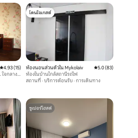
โดนใจเกสต์
โดนใจเกสต์
คะแนนเฉลี่ย 4.93 จาก 5, 15 รีวิว
4.93 (15)
ห้องนอนส่วนตัวใน Mykolaiv
คะแนนเฉลี่ย 5.0 จาก 5,
5.0 (83)
ม. ใจกลาง
ห้องในบ้านใกล้สถานีรถไฟ
สถานที่
·
บริการต้อนรับ
·
การเดินทาง
ซูเปอร์โฮสต์
ซูเปอร์โฮสต์