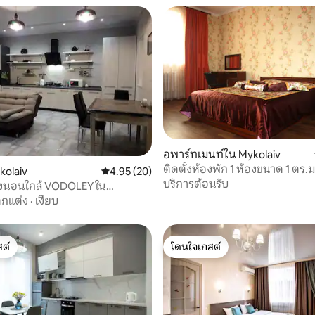
อพาร์ทเมนท์ใน Mykolaiv
ติดตั้งห้องพัก 1 ห้องขนาด 1 ตร.
12 รีวิว
kolaiv
คะแนนเฉลี่ย 4.95 จาก 5, 20 รีวิว
4.95 (20)
เมือง
บริการต้อนรับ
องนอนใกล้ VODOLEY ใน
กแต่ง
·
เงียบ
ต์
โดนใจเกสต์
ต์
โดนใจเกสต์