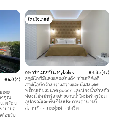
อพาร์ทเม
โดนใจเกสต์
สตูดิโอส
โดนใจเกสต์
กันสองห้
อพาร์ทเม
ห้อง (บนห
ใจกลาง N
ในปี 2020
วิหารมีอิ
ความคุ้มค
เคเบิลพื้
ปรับอากาศ
สำหรับกา
อพาร์ทเมนท์ใน Mykolaiv
คะแนนเฉลี่ย 4.85 จาก 5,
4.85 (47)
เคียงเป็น
สตูดิโอที่มีแสงแดดส่องถึง! ทำเลที่ตั้งดี
คะแนนเฉลี่ย 5.0 จาก 5, 4 รีวิว
5.0 (4)
ภาพยนตร์
เยี่ยม
สตูดิโอที่กว้างขวางสว่างและมีแสงแดด
พร้อมเตียงขนาด gueen และห้องน้ำส่วนตัว
บินเคย
ห้องน้ำใหม่พร้อมอ่างอาบน้ำใหม่ครัวพร้อม
ของคุณ
อุปกรณ์และพื้นที่รับประทานอาหารที่
.ม. พร้อม
สะดวกสบาย หากคุณชอบชีวิตยามค่ำคืน
สถานที่
·
ความคุ้มค่า
·
ซักรีด
นรามาของวิ
ทำเลใจกลางเมืองอาหารที่น่าทึ่งสถานที่พัก
กที่สูง
รต้อนรับ
ผ่อนที่อบอุ่นและเงียบสงบที่นี่สำหรับคุณ
วิญญาณของ
ที่พักของฉันใกล้กับร้านค้าแฟชั่นร้านอาหาร
้อมทุก
และสถานที่สวยงามของเมือง คุณจะรัก
รเวฟ กาต้ม