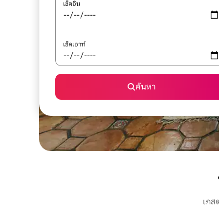
เช็คอิน
เช็คเอาท์
ค้นหา
เกสต