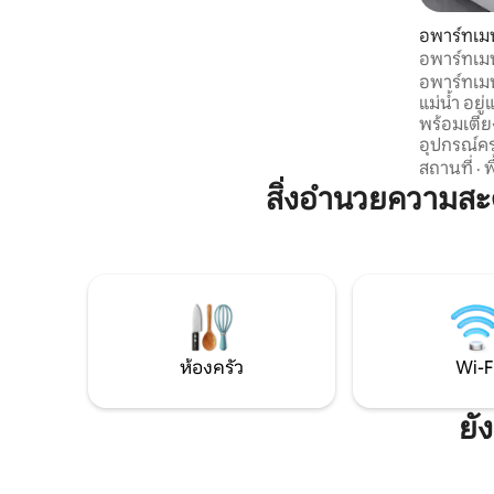
พื้น) ไมโครเวฟ IPTV เครื่องปรับอากาศ 3
เครื่อง รวมถึงทุกสิ่งที่คุณต้องการเพื่อการ
อพาร์ทเมน
เข้าพักที่สะดวกสบาย บริเวณใกล้เคียงมีซู
อพาร์ทเมนท
เปอร์มาร์เก็ต ไนท์คลับ แมคโดนัลด์ ร้าน
อพาร์ทเมนท
กาแฟ ฉันออกเอกสารเกี่ยวกับที่พักให้
แม่น้ำ อยู
สามารถชำระเงินด้วยการโอนเงินผ่าน
พร้อมเตียง
ธนาคารจาก/ไปยังสนามบินได้
อุปกรณ์คร
ประทานอาห
สถานที่
·
พ
เงียบสงบป
สิ่งอำนวยความสะ
ลิฟต์ ใกล้
Tavria ร้
ทั้งหมดอยู
นั่งแท็กซี
ขนส่งสาธาร
ผม ของใช้ใ
แตะ ผ้าป
อย่างมืออ
ห้องครัว
Wi-F
ยั