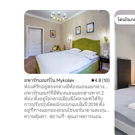
โดนใจเกส
โดนใจเกส
อพาร์ทเมนท์ใน Mykolaiv
คะแนนเฉลี่ย 4.8 จาก 5,
4.8 (10)
ห้องสวีทอยู่ตรงกลางมีห้องนอนแยกต่าง
หาก 2 ห้อง
อพาร์ทเมนท์ที่มีห้องนอนแยกต่างหาก 2
ห้อง ตั้งอยู่ใจกลางเมืองนิโคลาเยฟ ได้รับ
การปรับปรุงโดยนักออกแบบในปี 2018 ตั้ง
อยู่ที่ทางแยกของถนนโซบอร์นายาและถนน
โปเตมกินสกายา มีลานบ้านแบบปิด และที่
ความคุ้มค่า
·
สถานที่
·
คุณภาพการนอน
จอดรถที่มีการรักษาความปลอดภัย มี
อินเทอร์เน็ต (Wi-Fi) เครื่องซักผ้า หม้อต้มไอ
น้ำแบบคอนทัวร์ 2 ใบ (ระบบทำความร้อนใต้