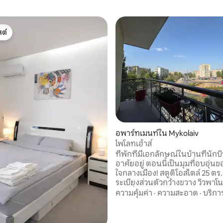
ต์
ต์
 10 รีวิว
อพาร์ทเมนท์ใน Mykolaiv
ไพโลทเฮ้าส์
ที่พักที่มีเอกลักษณ์ในบ้านที่นัก
อาศัยอยู่ ตอนนี้เป็นมุมที่อบอุ่น
ใจกลางเมือง! สตูดิโอสไตล์ 25 ตร
ระเบียงส่วนตัวกว้างขวาง วิวพาโ
คตอรี่สแควร์ – ชมชีวิตของเมืองจา
ความคุ้มค่า
·
ความสะอาด
·
บริกา
การปรับปรุงที่ทันสมัยด้วยจิต
อาคารประวัติศาสตร์ ห้องครัวพร
อย่างที่คุณต้องการ: ตู้เย็น ไมโค