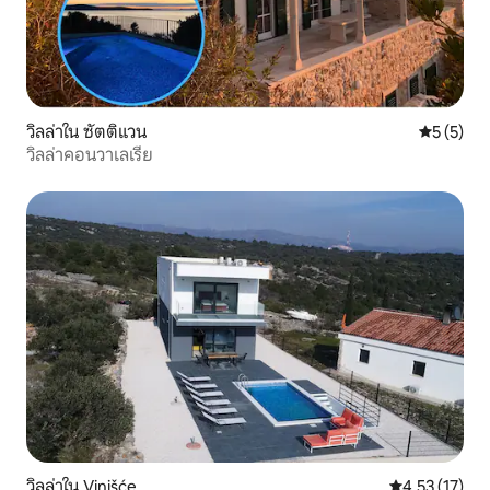
วิลล่าใน ซัตติแวน
คะแนนเฉลี่
5 (5)
วิลล่าคอนวาเลเรีย
วิลล่าใน Vinišće
คะแนนเฉลี่ย 4.
4.53 (17)