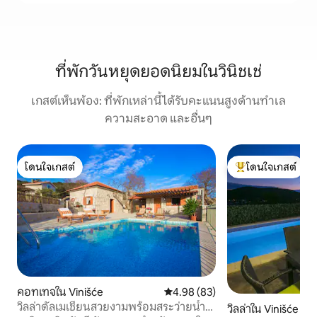
ที่พักวันหยุดยอดนิยมในวินิชเช่
เกสต์เห็นพ้อง: ที่พักเหล่านี้ได้รับคะแนนสูงด้านทำเล
ความสะอาด และอื่นๆ
โดนใจเกสต์
โดนใจเกสต์
โดนใจเกสต์
โดนใจเกสต์ที่สุด
คอทเทจใน Vinišće
คะแนนเฉลี่ย 4.98 จาก 5, 83 รีวิว
4.98 (83)
วิลล่าดัลเมเชี่ยนสวยงามพร้อมสระว่ายน้ำ
วิลล่าใน Vinišće