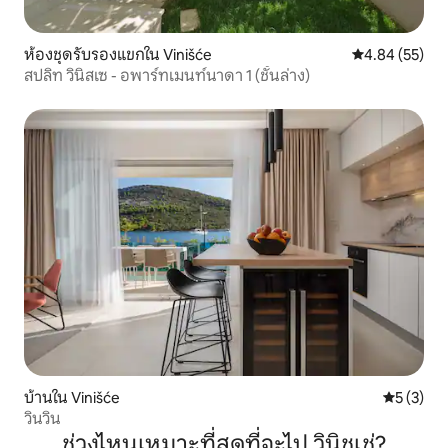
ห้องชุดรับรองแขกใน Vinišće
คะแนนเฉลี่ย 4.
4.84 (55)
สปลิท วินิสเซ - อพาร์ทเมนท์นาดา 1 (ชั้นล่าง)
บ้านใน Vinišće
คะแนนเฉลี่
5 (3)
วินวิน
ช่วงไหนเหมาะที่สุดที่จะไป วินิชเช่?