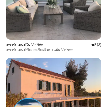
อพาร์ทเมนท์ใน Vinišće
คะแนนเฉลี่
5 (3)
อพาร์ทเมนท์ที่ยอดเยี่ยมริมทะเลใน Vinisce