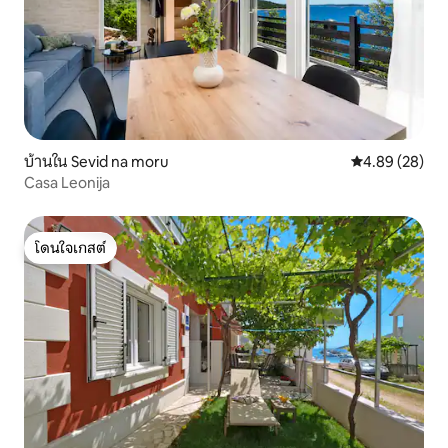
บ้านใน Sevid na moru
คะแนนเฉลี่ย 4.
4.89 (28)
Casa Leonija
โดนใจเกสต์
โดนใจเกสต์