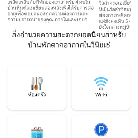
อุ่น % ข้อเสนอ %
เพลิดเพลินกับที่พักของเราสำหรับ 4 คนใน
วิลล่าครอเอเชียวิว
บ้านหินดัลเมเชียนสองหลังเพิ่งได้รับการต่อ
นี่เป็นวิลล่าที่สมบูร
อายุเพื่อตอบสนองทุกความต้องการและ
ต้องการเพลิดเพลิ
ความปรารถนาของคุณ ภายในและรอบๆ
แต่ยังคงเดิน 5 -1
บ้านคุณจะพบกับพื้นที่รับประทานอาหารที่
ยังใจกลางหมู่บ้านดั
มีหลังคาน่ารักและพื้นที่นั่งเล่นที่ผ่อนคลาย
คุณสามารถพบร้านอ
สิ่งอำนวยความสะดวกยอดนิยมสำหรับ
บาร์บีคิวที่สร้างจากหินสระว่ายน้ำส่วนตัว
ร้านกาแฟบาร์และตล
เตียงอาบแดดและพื้นที่นั่งเล่นเพื่อ
บ้านพักตากอากาศในวินิชเช่
ปรับปรุงใหม่และทุก
เพลิดเพลินกับทุกช่วงเวลาของการพักผ่อน
อาบน้ำบาร์บีคิวสระว
ของคุณ ป๊อปตี้ได้รับการบูรณะด้วยความรัก
เครื่องปรับอากาศ บ้
และความห่วงใยแต่ยังให้ประโยชน์ทั้งหมด
ที่สมบูรณ์แบบขับร
ของการใช้ชีวิตสมัยใหม่ด้วย ตั้งอยู่บนเนิน
อุทยานแห่งชาติ Krk
เขาของหมู่บ้าน Vinisce
และ 3 เมืองของ UN
และ Split
ห้องครัว
Wi-Fi