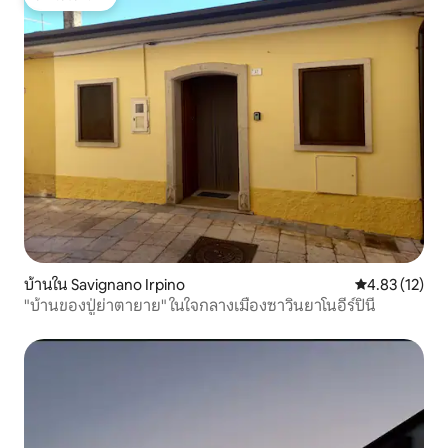
โดนใจเกสต์
บ้านใน Savignano Irpino
คะแนนเฉลี่ย 4.
4.83 (12)
"บ้านของปู่ย่าตายาย" ในใจกลางเมืองซาวินยาโนอีร์ปินี