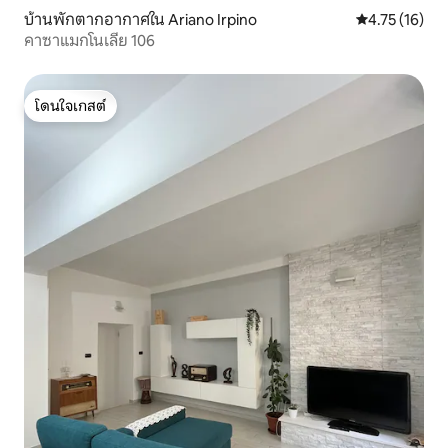
บ้านพักตากอากาศใน Ariano Irpino
คะแนนเฉลี่ย 4.
4.75 (16)
คาซาแมกโนเลีย 106
โดนใจเกสต์
โดนใจเกสต์