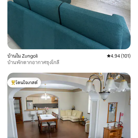
บ้านใน Zungoli
คะแนนเฉลี่ย 4.9
4.94 (101)
บ้านพักตากอากาศซุงโกลี
โดนใจเกสต์
โดนใจเกสต์ที่สุด