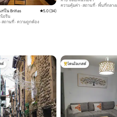
ความคุ้มค่า
·
สถานที่
·
พื้นที่กลาง
ท์ใน Briñas
คะแนนเฉลี่ย 5.0 จาก 5, 34 รีวิว
5.0 (34)
าไอรีน
·
สถานที่
·
ความถูกต้อง
 10 รีวิว
ต์
โดนใจเกสต์
ต์
โดนใจเกสต์ที่สุด
40 รีวิว