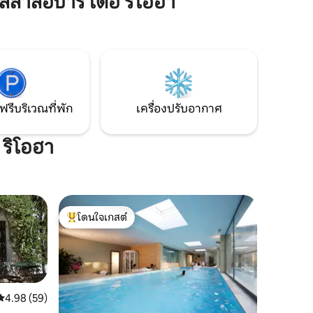
ลาลอปาร์ เดอ ริโอฮา
โรเพียง 10 'และโรงบ่มไวน์เซ็นเตอร์และ 25'
ุงใหม่ ยัง
จากถนนลอเรลในโลโกรโญ ล้อมรอบด้วยไร่
งอย่าง
องุ่นที่ดีที่สุดในโลกและเป็นมรดกที่ไม่เหมือน
ใครคุณสามารถเพลิดเพลินกับช่วงเวลาแห่ง
เปิดโล่ง
การพักผ่อนและการตัดการเชื่อมต่อรวมถึง
มือง
การทำอาหารอันงดงามของพื้นที่
ฟรีบริเวณที่พัก
เครื่องปรับอากาศ
 ริโอฮา
โดนใจเกสต์
โดนใจเกสต์ที่สุด
คะแนนเฉลี่ย 4.98 จาก 5, 59 รีวิว
4.98 (59)