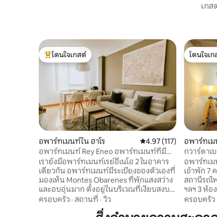
เกสต
โดนใจเกสต์
โดนใจเกส
โดนใจเกสต์ที่สุด
โดนใจเกส
อพาร์ทเมนท์ใน ฮาโร
คะแนนเฉลี่ย 4.97 จาก 5, 
4.97 (117)
อพาร์ทเม
อพาร์ทเมนท์ Rey Eneo อพาร์ทเมนท์ที่มี
กวาร์ดาเ
ประวัติศาสตร์...
เรายังมีอพาร์ทเมนท์เรย์อีเนโอ 2 ในอาคาร
อพาร์ทเมน
เดียวกัน อพาร์ทเมนท์มีระเบียงของตัวเองที่
เข้าพัก 7
มองเห็น Montes Obarenes ที่พักแสงสว่าง
สถานีรถไ
และอบอุ่นมาก ตั้งอยู่ในบริเวณที่เงียบสงบ
ฯลฯ 3 ห้อ
นอกความเร่งรีบและวุ่นวายของตัวเมือง
และ 1 ห้อง
ครอบครัว
·
สถานที่
·
วิว
ครอบครัว
ออกแบบมาเพื่อให้ผู้เข้าพักได้รับความ
เต็มรูปแบ
สะดวกสบายมากที่สุด ห้องพักได้รับการ
เครื่องล้า