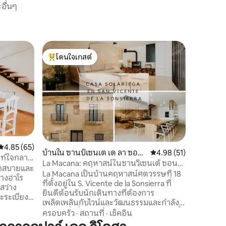
อื่นๆ
อพาร์ทเ
โดนใจเกสต์
โดนใจ
ใจกลางเมื
โดนใจเกสต์ที่สุด
โดนใจเกส
ทันสมัย
ยินดีต้อนรับ
นท์ที่สว่
นอก 2 ระเ
2 นาที - 
ทางเข้าแบบ
ความคุ้มค
สมาร์ททีว
พัดลมติดเ
ที่จอดรถฟ
คะแนนเฉลี่ย 4.85 จาก 5, 65 รีวิว
4.85 (65)
สำหรับกา
บ้านใน ซานบิเซนเต เด ลา ซอน
คะแนนเฉลี่ย 4.98 จาก 5,
4.98 (51)
มนท์ใจกลาง
สัมผัสปร
ซีเอร์รา
La Macana: คฤหาสน์ในซานวิเซนเต้ ซอน
วกสบายและ
ทางเพื่อธุรกิจ ใบอนุญาตป
เซียร์รา
La Macana เป็นบ้านคฤหาสน์ศตวรรษที่ 18
ลางฮาโร
ท่องเที่ย
ที่ตั้งอยู่ใน S. Vicente de la Sonsierra ที่
ะสว่าง
ยินดีต้อนรับนักเดินทางที่ต้องการ
ะระเบียงที่
เพลิดเพลินกับไวน์และวัฒนธรรมและกำลัง
มองหาสิ่งที่พิเศษและสร้างแรงบันดาลใจ ตั้ง
ครอบครัว
·
สถานที่
·
เช็คอิน
ร์และโซฟา
อยู่ในทำเลยุทธศาสตร์ห่างจากเขตสถานีฮา
ภาพยนตร์