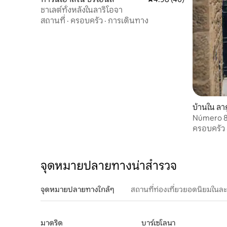
ชาเลต์ทั้งหลังในลาริโอจา
สถานที่
·
ครอบครัว
·
การเดินทาง
บ้านใน ลาก
Número 8,
Homeste
ครอบครัว
จุดหมายปลายทางน่าสำรวจ
จุดหมายปลายทางใกล้ๆ
สถานที่ท่องเที่ยวยอดนิยมในล
มาดริด
บาร์เซโลนา