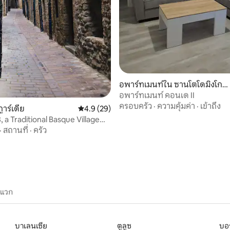
อพาร์ทเมนท์ใน ซานโตโดมิงโกเ
ดอลาคัลซาดา
อพาร์ทเมนท์ คอนเด II
ครอบครัว
·
ความคุ้มค่า
·
เข้าถึง
ูาร์เดีย
คะแนนเฉลี่ย 4.9 จาก 5, 29 รีวิว
4.9 (29)
 a Traditional Basque Village
ad.
·
สถานที่
·
ครัว
ะแวก
บาเลนเซีย
ตูลูซ
บอร