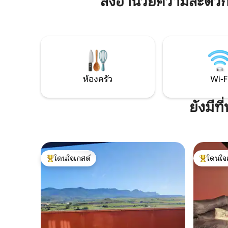
สิ่งอำนวยความสะดวก
ตกแต่งอย่างมีเอกลักษณ์ และมีทีวีจอแบน
Wi-Fi เคร
และที่นอนคุณภาพสูง ห้องน้ำส่วนตัว 2 ห้อง
ส่วนกลาง ระ
มีที่อาบน้ำแบบฝักบัว อ่างอาบน้ำ และไดร์เป่า
คุณต้องกา
ผม อพาร์ตาเมนโตมีบริการ Wi-Fi ฟรีและ
ห่างจากโอ
เครื่องปรับอากาศ ทีวีจอแบนและ
รถยนต์ที่
เครื่องพิมพ์คอมพิวเตอร์ ห้องครัวพร้อม
และสูง 1.
อุปกรณ์ครบครันมีเครื่องใช้และเครื่องใช้
กม.
ไฟฟ้าทุกประเภท ตู้เย็น เครื่องซักผ้า เครื่อง
ห้องครัว
Wi-F
ล้างจาน ไมโครเวฟ เตาอบ เครื่องชงกาแฟ
Dolce Taste พร้อมแคปซูลให้ลูกค้า และกา
ยังมีท
ต้มน้ำ ที่พักยังมี Plaza de Garaje ส่วนตัวซึ่ง
เข้าถึงอพาร์ทเมนท์ได้โดยตรง โดยต้องจอง
ล่วงหน้าและมีค่าธรรมเนียมเพิ่มเติม 15 ยูโร/
วัน
โดนใจเกสต์
โดนใจ
โดนใจเกสต์ที่สุด
โดนใจเกสต