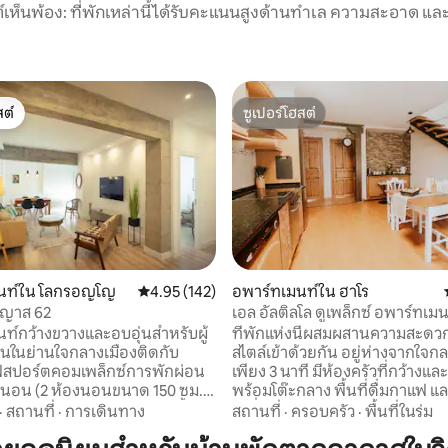
์เห็นพ้อง: ที่พักเหล่านี้ได้รับคะแนนสูงด้านทำเล ความสะอาด และ
ต์
ซูเปอร์โฮสต์
ต์
ซูเปอร์โฮสต์
117 รีวิว
นท์ใน โลกรอญโญ
คะแนนเฉลี่ย 4.95 จาก 5, 142 รีวิว
4.95 (142)
อพาร์ทเมนท์ใน ฮาโร
บญาส 62
เอล อัลติลโล ดูเพล็กซ์ อพาร์ทเ
เมือง
ท์กว้างขวางและอบอุ่นสำหรับผู้
ที่พักแห่งนี้ผสมผสานความสะด
 คนในย่านใจกลางเมืองติดกับ
สไตล์เข้าด้วยกัน อยู่ห่างจากใจก
ฟสปอร์ตคอมเพล็กซ์การพักผ่อน
เพียง 3 นาที มีห้องครัวที่กว้างแล
งนอน (2 ห้องนอนขนาด 150 ซม.
พร้อมโต๊ะกลาง พื้นที่ดื่มกาแฟ แล
นอนมี 3 เตียง 90 ซม.) ห้องน้ำ
น่ารื่นรมย์ ปล่อยให้ตัวคุณเองประหลาดใจ
·
สถานที่
·
การเดินทาง
สถานที่
·
ครอบครัว
·
พื้นที่ในร่ม
บ 2 ห้อง ทีวีจอแบนห้องครัวพร้อม
กับห้องใต้หลังคาที่มีโปรเจคเตอ
งจานและไมโครเวฟเครื่องซักผ้า -
เหมาะสำหรับการเพลิดเพลินกับ