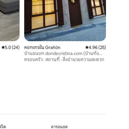
คะแนนเฉลี่ย 5.0 จาก 5, 24 รีวิว
5.0 (24)
คอทเทจใน Grañón
คะแนนเฉลี่ย 4.96 จาก 5,
4.96 (25)
บ้านชนบท dondecristina.com (บ้านทั้ง
หลัง)
ครอบครัว
·
สถานที่
·
สิ่งอำนวยความสะดวก
์โด
ลารอแชล