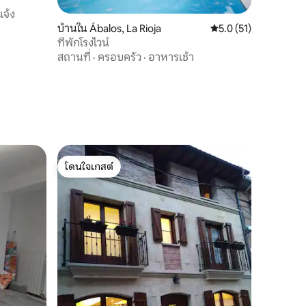
แจ้ง
บ้านใน Ábalos, La Rioja
คะแนนเฉลี่ย 5.0 จาก 5,
5.0 (51)
ที่พักโรงไวน์
สถานที่
·
ครอบครัว
·
อาหารเช้า
โดนใจเกสต์
โดนใจเกสต์