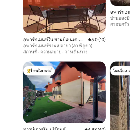
อพาร์ทเมน
บ้านของป้
ครอบครัว
อพาร์ทเมนท์ใน ซานบิเซนเต เด ล
คะแนนเฉลี่ย 5.0 จาก 5,
5.0 (10)
า ซอนซีเอร์รา
อพาร์ทเมนท์ซานเปลายา (ลา พิคูดา)
สถานที่
·
ความสบาย
·
การเดินทาง
โดนใจเกสต์
โดนใจเกส
โดนใจเกสต์ที่สุด
โดนใจเกส
ทาวน์เฮาส์ใน บริโอนส์
คะแนนเฉลี่ย 4.98 จาก 5, 
4.98 (40)