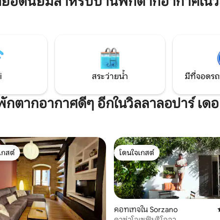
ยอดนิยมสำหรับบ้านพักตากอากาศในวิล
ื่องปรับอากาศ ระบบทำความร้อน
ที่คุณชื่นชอบ เพิ่งได้รับการปรับปร
เบียงสูบบุหรี่ ลิฟต์และทุกสิ่งที่
คงเสน่ห์ของคานไม้และการตกแต่
รเพื่อการเข้าพักที่สะดวกสบาย
พิถีพิถัน มีอุปกรณ์ครบครันและเรามีที่จอด
ลทาวน์ 800 ม. ที่จอดรถสำหรับ
จักรยานพร้อมกล้องวงจรปิด ที่พัก
มีความยาวสูงไม่เกิน 4.50 เมตร
และสว่างมาก และคุณอยู่ใจกลางเ
85 เมตร สนามบินห่างออกไป 16
i
สระว่ายน้ำ
มีที่จอดรถ
ี่พักตากอากาศดีๆ อีกในวิลลาลอปาร์ เดอ
เกสต์
โดนใจเกสต์
์ที่สุด
โดนใจเกสต์
คอทเทจใน Sorzano
คาซ่าโจเซฟินริโอจา