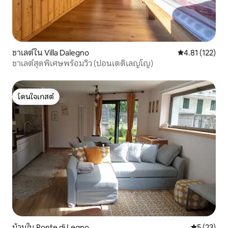
ชาเลต์ใน Villa Dalegno
คะแนนเฉลี่ย 4.8
4.81 (122)
ชาเลต์สุดพิเศษพร้อมวิว (ปอนเตดิเลญโญ)
โดนใจเกสต์
โดนใจเกสต์
บ้านใน Ponte di Legno
คะแนนเฉลี่ย
5 (23)