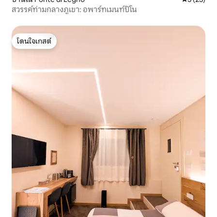
สวรรค์ท่ามกลางภูเขา: อพาร์ทเมนท์ปิโน
โดนใจเกสต์
โดนใจเกสต์