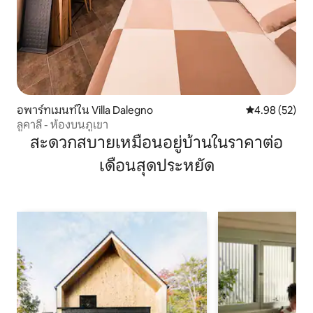
อพาร์ทเมนท์ใน Villa Dalegno
คะแนนเฉลี่ย 4.
4.98 (52)
ลูคาลี - ห้องบนภูเขา
สะดวกสบายเหมือนอยู่บ้านในราคาต่อ
เดือนสุดประหยัด