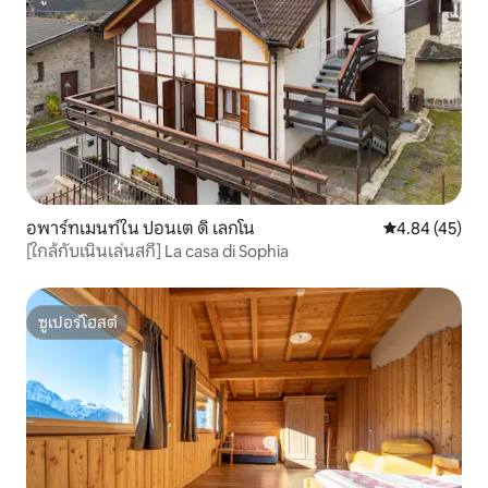
ซูเปอร์โฮสต์
อพาร์ทเมนท์ใน ปอนเต ดิ เลกโน
คะแนนเฉลี่ย 4.
4.84 (45)
[ใกล้กับเนินเล่นสกี] La casa di Sophia
ซูเปอร์โฮสต์
ซูเปอร์โฮสต์