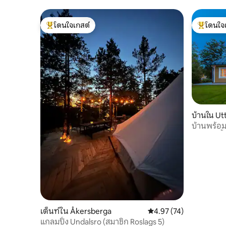
โดนใจเกสต์
โดนใจ
โดนใจเกสต์ที่สุด
โดนใจเกสต
บ้านใน Ut
บ้านพร้อมท
สระว่ายน้ำ
เต็นท์ใน Åkersberga
คะแนนเฉลี่ย 4.97 จาก 5, 
4.97 (74)
แกลมปิ้ง Undalsro (สมาชิก Roslags 5)