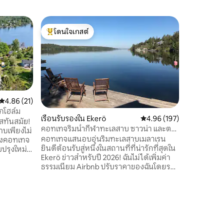
เคบินใน S
โดนใจเกสต์
โดนใจเก
บ้านพักร
โดนใจเกสต์ที่สุด
โดนใจเก
การว่ายน้
คอทเทจริ
ธรรมชาติ
ทุกอย่างอยู่ใกล้ ๆ ยินด
น้ำที่มีเ
เทลเย! ที่
ของคุณเอ
คะแนนเฉลี่ย 4.86 จาก 5, 21 รีวิว
4.86 (21)
กับเขตอนุ
อกโฮล์ม
สามารถผ่อ
เรือนรับรองใน Ekerö
คะแนนเฉลี่ย 4.96 จาก 5, 
4.96 (197)
บาร์บีคิ
สทันสมัย!
คอทเทจริมน้ำกีฬาทะเลสาบ ซาวน่า และตก
ทั้งปี คอทเทจขนาด 68 ตร.ม. มีเตียง 4+2
บเพียงไม่
ปลา
คอทเทจแสนอบอุ่นริมทะเลสาบเมลาเรน
เตียงและม
องคอทเทจ
ยินดีต้อนรับสู่หนึ่งในสถานที่ที่น่ารักที่สุดใน
– เหมาะส
ับปรุงใหม่
Ekerö ข่าวสำหรับปี 2026! ฉันไม่ได้เพิ่มค่า
ธรรมชาติ
ความ
ธรรมเนียม Airbnb ปรับราคาของฉันโดยรวม
ขนหนู และ
ค่าบริการ 15% ของพวกเขา การทำงานร่วม
พักที่สะดวก
กัน - Blue Lagoon Country House, เหมาะ
ิการคุณใน
สำหรับการเล่นกอล์ฟและครอบครัว ผู้เข้า
ณสามารถ
พักมากกว่า 3 คนใช่ไหม? ดูที่พักนี้สิ ห่าง
ลา
ออกไป 20 นาที คุณยังคงจองซาวน่าและเรือ
นี้เหมาะ