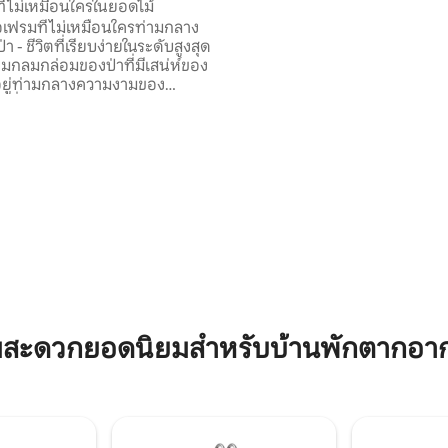
ี่ไม่เหมือนใครในยอดไม้
สำหรับการพักผ่อน เดินเล่นริมน้ำ
เฟรมที่ไม่เหมือนใครท่ามกลาง
เวลาช่วงสุดสัปดาห์ในเมืองกับคร
า - ชีวิตที่เรียบง่ายในระดับสูงสุด
เพื่อน
กลมกล่อมของป่าที่มีเสน่ห์ของ
ั้งอยู่ท่ามกลางความงามของ
ี่ซึ่งทุกวันให้ความรู้สึกเหมือนเป็น
มชาติ เพลิดเพลินกับลม
ญญาณแห่งธรรมชาติไปจนถึง
มีเสียงแตก ทำอาหารบนเตาปิ้งย่าง
่างเต็มที่
ที่สำคัญ! ที่นี่คุณสามารถเติมพลัง
 33 รีวิว
มาณ 90 เมตร อาบน้ำเฉพาะ
ช่วงฤดูร้อนเท่านั้น พื้นที่สูงสุดสำหรับ 2 คน
มสะดวกยอดนิยมสำหรับบ้านพักตากอา