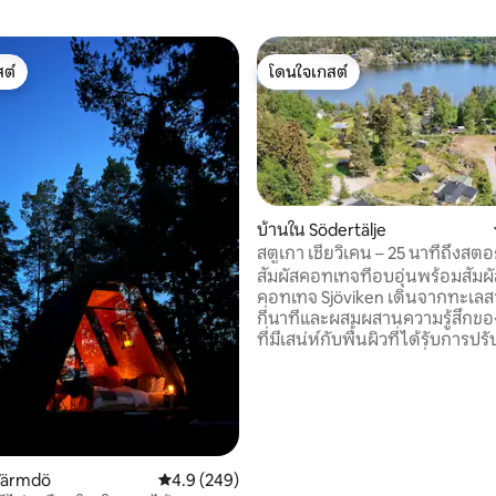
ต์
โดนใจเกสต์
ต์
โดนใจเกสต์
บ้านใน Södertälje
สตูเกา เชียวิเคน – 25 นาทีถึงสต
สัมผัสคอทเทจที่อบอุ่นพร้อมสัมผั
คอทเทจ Sjöviken เดินจากทะเลสา
กี่นาทีและผสมผสานความรู้สึกข
ที่มีเสน่ห์กับพื้นผิวที่ได้รับการปร
และเฟอร์นิเจอร์ใหม่ มีสิ่งอำนวย
สะดวกครบครัน – ผ้าปูที่นอน ผ้า
ทุกสิ่งที่คุณต้องการเพื่อการเข้า
สบาย คอทเทจทั้งหลังพร้อมให้บร
ย่านที่อยู่อาศัยอันเงียบสงบ คุ
เดินทางไปสตอกโฮล์มได้โดยใช้เว
Värmdö
คะแนนเฉลี่ย 4.9 จาก 5, 249 รีวิว
4.9 (249)
ประมาณ 25 นาที ซึ่งทำให้คอทเทจ