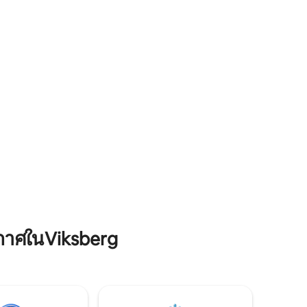
ตกปลาได้
 และใช้
https://www.airbnb.com/rooms/1405671024256283
อบครัวหรือ
viralityEntryPoint=1&s=76 เรายังมีห้องพัก
ใหม่ด้วย! เช็คเอาท์อพาร์ทเมนท์ Swedish
Charm
กาศในViksberg