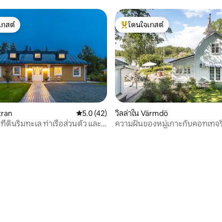
เกสต์
โดนใจเกสต์
์ที่สุด
โดนใจเกสต์ที่สุด
tran
คะแนนเฉลี่ย 5.0 จาก 5, 42 รีวิว
5.0 (42)
วิลล่าใน Värmdö
ี่ดินริมทะเล ท่าเรือส่วนตัว และ
ความฝันของหมู่เกาะกับคอทเทจร
 (1/5-30/9)
ทะเลสาบจากุซซี่และท่าเทียบเรือ
74 รีวิว