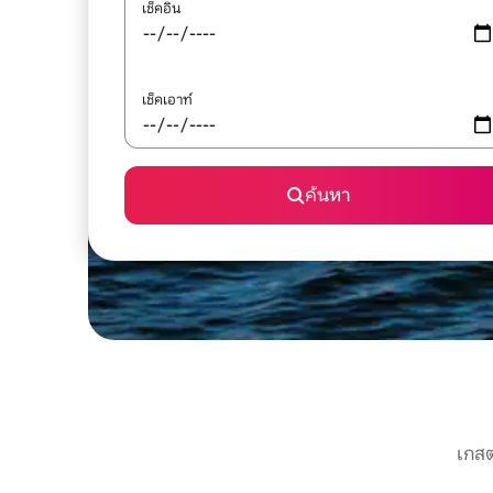
เช็คอิน
เช็คเอาท์
ค้นหา
เกสต