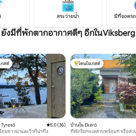
i
สระว่ายน้ำ
มีที่จอดรถ
ยังมีที่พักตากอากาศดีๆ อีกในViksberg
เกสต์
โดนใจเกสต์
์ที่สุด
โดนใจเกสต์ที่สุด
12 รีวิว
น Tyresö
คะแนนเฉลี่ย 5.0 จาก 5, 36 รีวิว
5.0 (36)
บ้านใน Ekerö
้อมซาวน่าและวิวที่น่าทึ่ง
ที่พักริมทะเลสาบพร้อมท่าเรือส่ว