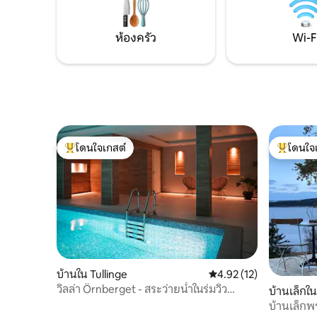
ระบบระบายอากาศ FTX ตู้นิรักษาเงินสด
แบบอิเล็กทรอนิกส์ และล็อคด้วยรหัส เช็คอิน
15:00 น. เช็คเอาท์ 10:00 น. เหมาะสำหรับ
ห้องครัว
Wi-F
การพักผ่อน
โดนใจเกสต์
โดนใจ
โดนใจเกสต์ที่สุด
โดนใจเกสต
บ้านใน Tullinge
คะแนนเฉลี่ย 4.92 จาก 5, 
4.92 (12)
วิลล่า Örnberget - สระว่ายน้ำในร่มวิว
บ้านเล็กใ
ทะเลสาบ
บ้านเล็กพร