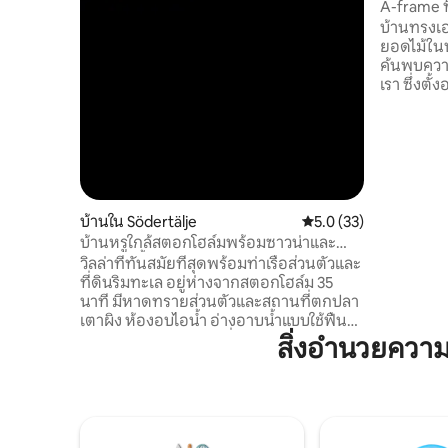
A-frame ท
บ้านทรงเอ
ยอดไม้ในป่
ค้นพบความ
เรา ซึ่งต
ธรรมชาติ ท
หนึ่งเดียวกับธรร
และจิตวิ
เตาผิงที่
หรือเตาไฟฟ้า การผ่อนคลายอย
จากทุกสิ่ง
ให้เต็มได้ ห้องน้ำและที่อาบน้ำแบบเรียบง่าย
บ้านใน Södertälje
คะแนนเฉลี่ย 5.0 จาก 5,
5.0 (33)
ห่างออกไปประ
บ้านหรูใกล้สตอกโฮล์มพร้อมซาวน่าและ
อ่างอาบน้ำ
วิลล่าที่ทันสมัยที่สุดพร้อมท่าเรือส่วนตัวและ
ที่ดินริมทะเล อยู่ห่างจากสตอกโฮล์ม 35
นาที มีหาดทรายส่วนตัวและสถานที่ตกปลา
เตาผิง ห้องอบไอน้ำ อ่างอาบน้ำแบบใช้ฟืน
และระเบียงขนาดใหญ่ที่มีวิวสวยงาม ห้อง
สิ่งอำนวยควา
นอนใหญ่พร้อมห้องน้ำ หินอ่อนคาร์รารา
เกสต์เฮาส์พร้อมเตียงนอน สูงสุด 7 คน
พื้นที่เปิดโล่ง โต๊ะบาร์ เฟอร์นิเจอร์หวาย และ
รัดและร่ม ห้องน้ำสำหรับแขกพร้อมเครื่อง
ซักผ้าและเครื่องอบผ้า ที่ชาร์จรถยนต์ไฟฟ้า