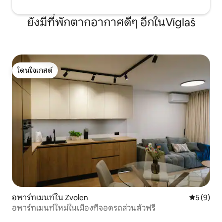
ยังมีที่พักตากอากาศดีๆ อีกในVíglaš
โดนใจเกสต์
โดนใจเกสต์
อพาร์ทเมนท์ใน Zvolen
คะแนนเฉลี่
5 (9)
อพาร์ทเมนท์ใหม่ในเมืองที่จอดรถส่วนตัวฟรี