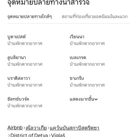
จุดหมายปลายทางน่าสำรวจ
จุดหมายปลายทางใกล้ๆ
สถานที่ท่องเที่ยวยอดนิยมในละแวก
บูดาเปสต์
เวียนนา
บ้านพักตากอากาศ
บ้านพักตากอากาศ
ลูบลิยานา
เบลเกรด
บ้านพักตากอากาศ
บ้านพักตากอากาศ
บราติสลาวา
ซาเกร็บ
บ้านพักตากอากาศ
บ้านพักตากอากาศ
ซัลทซ์บวร์ค
แสดงมากขึ้น
บ้านพักตากอากาศ
Airbnb
สโลวาเกีย
แคว้นบันสกาบิสตริตซา
District of Detva
Víglaš