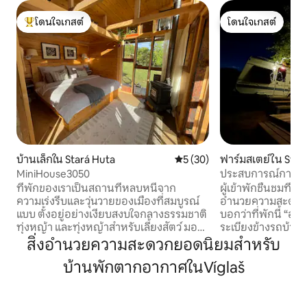
โดนใจเกสต์
โดนใจเกสต์
โดนใจเกสต์ที่สุด
โดนใจเกสต์
บ้านเล็กใน Stará Huta
คะแนนเฉลี่ย 5 จาก 5, 30 รีวิว
5 (30)
ฟาร์มสเตย์ใน Stož
MiniHouse3050
ประสบการณ์การเข
Farmársky Park
ที่พักของเราเป็นสถานที่หลบหนีจาก
ผู้เข้าพักชื่นชมที่ต
ความเร่งรีบและวุ่นวายของเมืองที่สมบูรณ์
อำนวยความสะดวกเ
แบบ ตั้งอยู่อย่างเงียบสงบใจกลางธรรมชาติ
บอกว่าที่พักนี้ “อ
ทุ่งหญ้า และทุ่งหญ้าสำหรับเลี้ยงสัตว์ มอบ
ระเบียงข้างรถบ้าน
ความสะดวกสบายและการพักผ่อน คุณ
เป็นการปิดท้ายวันที่น่ารื่
สิ่งอำนวยความสะดวกยอดนิยมสำหรับ
สามารถสัมผัสพระอาทิตย์ขึ้นที่สวยงามใน
ในสภาพแวดล้อมที
บ้านพักตากอากาศในVíglaš
ตอนเช้าและ ในตอนเย็นเพื่อชมท้องฟ้ายาม
เกเลซี คุณต้องสัม
ค่ำคืนที่เต็มไปด้วยดวงดาว เราขอแนะนำ
ค่ำคืนที่เต็มไปด้วยดวงดาว :
ความสันโดษนี้เป็นพิเศษสำหรับคนที่ต้อง
บริการฟรีระหว่างการเข้าพั
รีเซ็ตเราไม่มี Wi-Fi และทีวี ระเบียงมีวิวสถาน
แบบโฮมเมดให้บริก