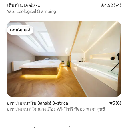
เต็นท์ใน Drábsko
คะแนนเฉลี่ย 4.
4.92 (74)
Yatu Ecological Glamping
โดนใจเกสต์
โดนใจเกสต์
อพาร์ทเมนท์ใน Banská Bystrica
คะแนนเฉลี่
5 (6)
อพาร์ตเมนต์ ใจกลางเมือง Wi-Fi ฟรี ที่จอดรถ จากุซซี่