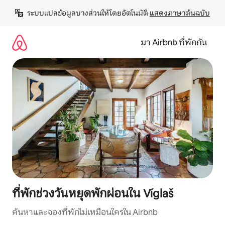
ข้าม
ระบบแปลข้อมูลบางส่วนให้โดยอัตโนมัติ 
แสดงภาษาต้นฉบับ
ไป
ยัง
เนื้อหา
มา Airbnb ที่พักกัน
ที่พักช่วงวันหยุดพักผ่อนใน Víglaš
ค้นหาและจองที่พักไม่เหมือนใครใน Airbnb