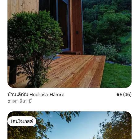
บ้านเล็กใน Hodruša-Hámre
คะแนนเฉลี่ย
5 (46)
ชาตา ลีลา บี
โดนใจเกสต์
โดนใจเกสต์