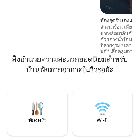
เหมือนบ้านของคุณ เพลิดเพลินกับการเดิน
เล่นสบายๆไปยังชายหาดที่อยู่ห่างออกไป
เพียง 3 ช่วงตึกสำรวจเส้นทางเดินป่าอัน
ห้องชุดรับรองแขกใน
เงียบสงบของรอยัลโรดหรือขับรถ 20 นาทีไป
ย
อ่างน้ำร้อน เตียงคิ
ยังใจกลางเมืองวิคตอเรียเพื่อดูกิจกรรมและ
ไฟฟ้า
ตัวเลือกการรับประทานอาหารที่ไม่มีที่สิ้น
มาเพลิดเพลินกับก
สุด มีโอกาสพิเศษที่จะเฉลิมฉลองใน
ด้วยอ่างน้ำร้อนส่ว
วิกตอเรียใช่ไหม? บอกให้เรารู้ด้วย! 😊
ที่สวยงาม * เตาผิงแก๊สพร้อมโซฟาและเลา
นจ์ * เสื้อคลุมอาบ
ห้องครัวที่มีอุปกรณ์ครบครัน 
สิ่งอำนวยความสะดวกยอดนิยมสำหรับ
ในห้อง สวีท * ที่ชา
บ้านพักตากอากาศในวิวรอยัล
WALMART ซูเปอร์ส
ทั้งหมดใช้เวลาขับรถ 5 นาที * ข
ถึงตัวเมืองวิกตอเรีย เราเป็นครอบครัว
อาชีพที่ทำงาน 4 คน
จะได้ยินเสียงฝีเท้
เคารพเป็นอย่างมากเมื่อม
อนุญาตให้จัดปาร์ตี้
ห้องครัว
Wi-Fi