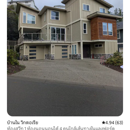
บ้านใน วิกตอเรีย
คะแนนเฉลี่ย 4.
4.94 (63)
ห้องสวีท 1 ห้องนอนนอนได้ 4 คนใกล้เส้นทางในแลงฟอร์ด