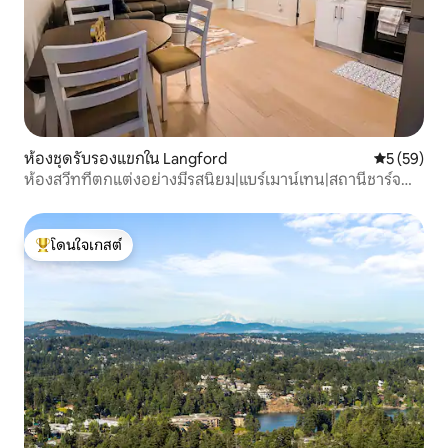
ห้องชุดรับรองแขกใน Langford
คะแนนเฉลี่ย
5 (59)
ห้องสวีทที่ตกแต่งอย่างมีรสนิยม|แบร์เมาน์เทน|สถานีชาร์จ
รถยนต์ไฟฟ้า
โดนใจเกสต์
โดนใจเกสต์ที่สุด