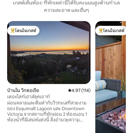
เกสต์เห็นพ้อง: ที่พักเหล่านี้ได้รับคะแนนสูงด้านทำเล
ความสะอาด และอื่นๆ
โดนใจเกสต์
โดนใจเกสต์
โดนใจเกสต์ที่สุด
โดนใจเกสต์ที่สุด
บ้านใน วิกตอเรีย
คะแนนเฉลี่ย 4.97 จาก 5, 114 รีวิว
4.97 (114)
เดอะไลท์เฮาส์ลุคเอาท์
ผ่อนคลายและดื่มด่ำกับวิวทะเลที่สวยงาม
ของ Esquimalt Lagoon และ Downtown
Victoria จากสถานที่พักผ่อน 2 ห้องนอน 1
ห้องน้ำที่มีเสน่ห์แห่งนี้ สิ่งอำนวยความ
สะดวกครบครันสำหรับการพักผ่อนที่
สมบูรณ์แบบที่พักแสนอบอุ่นของเราเป็น