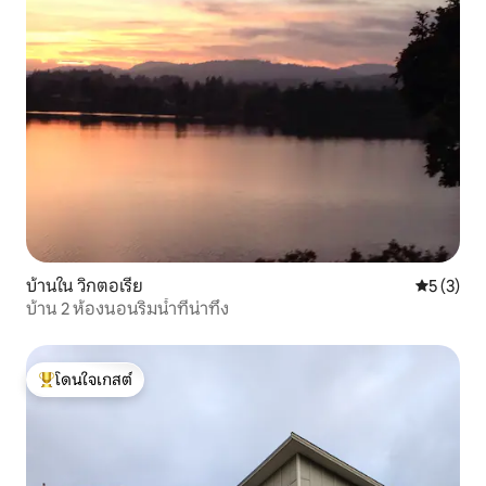
บ้านใน วิกตอเรีย
คะแนนเฉลี่
5 (3)
บ้าน 2 ห้องนอนริมน้ำที่น่าทึ่ง
โดนใจเกสต์
โดนใจเกสต์ที่สุด