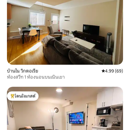
บ้านใน วิกตอเรีย
คะแนนเฉลี่ย 4.9
4.99 (69)
ห้องสวีท 1 ห้องนอนบนเนินเขา
โดนใจเกสต์
โดนใจเกสต์ที่สุด