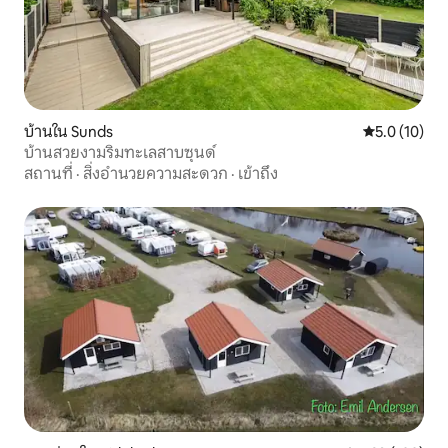
บ้านใน Sunds
คะแนนเฉลี่ย 5
5.0 (10)
บ้านสวยงามริมทะเลสาบซุนด์
สถานที่
·
สิ่งอำนวยความสะดวก
·
เข้าถึง