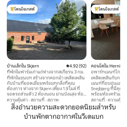
โดนใจเกสต์
โดนใจเกสต์
โดนใจเกสต์ที่สุด
โดนใจเกสต์ที่สุด
บ้านเล็กใน Skjern
คะแนนเฉลี่ย 4.92 จาก 5, 92 รีวิว
4.92 (92)
คอนโดใน Herning
ที่พักในฟาร์มเก่าแก่ห่างจากสเกียรน 3 กม.
อพาร์ทเมนท์ใกล้ 
Gødstrup Hospital
ที่พักในชนบท สร้างจากคอกม้า เพลิดเพลิน
เพลิดเพลินกับการ
กับบ้านที่ยอดเยี่ยมพร้อมทุกสิ่งที่คุณ
เมนท์ที่อบอุ่นและตั
ต้องการ ห่างจาก Skjern เพียง 1.9 ไมล์ ที่
Snejbjerg ที่นี่คุณ
จอดรถส่วนตัว 2 ห้องนอน ม่านบังแสง ห้อง
พร้อมห้องครัวและห
ครัวพร้อมทุกอย่าง ตู้แช่แข็งในห้องที่อยู่ติด
พร้อมเตียงและห้องนั
ความคุ้มค่า
·
สถานที่
·
สภาพ
สถานที่
·
ความคุ้มค่
กัน ทีวีพร้อมเน็ตฟลิกซ์และ Wi-Fi ในบ้าน
ประทานอาหารและม
สิ่งอำนวยความสะดวกยอดนิยมสำหรับ
ห้องน้ำ/ห้องส้วมส่วนตัว ระบบทำความร้อน
พาร์ทเมนท์ คุณมีเ
บ้านพักตากอากาศในวีเดแบก
ใต้พื้นทั้งหลัง ที่พักแห่งนี้ตั้งอยู่ในพื้นที่ที่
ยังเฮอร์นิงเซนตรั
เงียบสงบ จึงมีความเป็นส่วนตัว ห่างจาก
ทางเดียวกันไปยัง 
อุทยานแห่งชาติ Skjern Å 3 ไมล์ สวนน้ำ 10
อร์นิง เอฟซีเอ็มอา