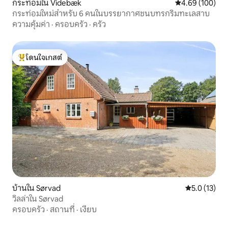
กระท่อมใน Videbæk
คะแนนเฉลี่ย 4.6
4.69 (100)
กระท่อมใหม่สำหรับ 6 คนในบรรยากาศชนบทรกริมทะเลสาบ
ความคุ้มค่า
·
ครอบครัว
·
ครัว
โดนใจเกสต์
โดนใจเกสต์ที่สุด
บ้านใน Sørvad
คะแนนเฉลี่ย 5
5.0 (13)
วิลล่าใน Sørvad
ครอบครัว
·
สถานที่
·
เงียบ