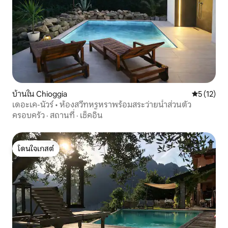
บ้านใน Chioggia
คะแนนเฉลี่ย
5 (12)
เดอะเค-นัวร์ • ห้องสวีทหรูหราพร้อมสระว่ายน้ำส่วนตัว
ครอบครัว
·
สถานที่
·
เช็คอิน
โดนใจเกสต์
โดนใจเกสต์