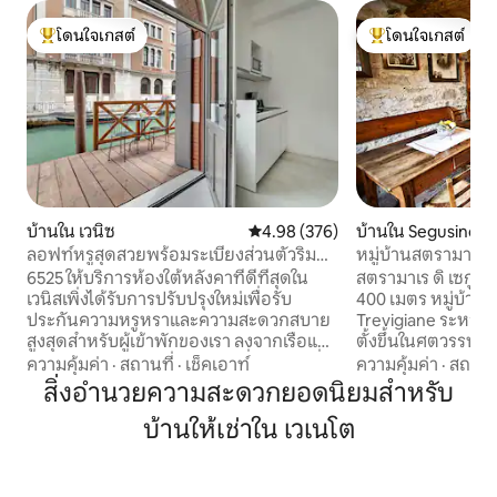
โดนใจเกสต์
โดนใจเกสต์
โดนใจเกสต์ที่สุด
โดนใจเกสต์ที่สุด
บ้านใน เวนิซ
คะแนนเฉลี่ย 4.98 จาก 5, 376 รีวิว
4.98 (376)
บ้านใน Segusino
ลอฟท์หรูสุดสวยพร้อมระเบียงส่วนตัวริม
หมู่บ้านสตรามาเรร
คลอง
และเซกูซิโน
6525 ให้บริการห้องใต้หลังคาที่ดีที่สุดใน
สตรามาเร ดิ เซกูซิ
เวนิสเพิ่งได้รับการปรับปรุงใหม่เพื่อรับ
400 เมตร หมู่บ้าน
ประกันความหรูหราและความสะดวกสบาย
Trevigiane ระหว่าง
สูงสุดสำหรับผู้เข้าพักของเรา ลงจากเรือและ
ตั้งขึ้นในศตวรรษที่ 
เข้าบ้านได้ด้วยระเบียงส่วนตัวที่สวยงามที่มี
ทำอาชีพขายถ่าน ซึ
ความคุ้มค่า
·
สถานที่
·
เช็คเอาท์
ความคุ้มค่า
·
สถานที
พื้นที่สำหรับรับประทานอาหารค่ำหรือ
ไม้ อยู่ใจกลางความ
สิ่งอำนวยความสะดวกยอดนิยมสำหรับ
ค็อกเทลพร้อมชมพระอาทิตย์ตกดิน คุณ
ทีจากวัลโดบบีอาเดเน
บ้านให้เช่าใน เวเนโต
สามารถไปถึงเรียล์โตหรือซานมาร์โกได้ใน
เป็นมรดกโลกของยู
เวลาเพียง 5/10 นาทีและเพลิดเพลินไปกับ
มาเซอร์/ปอสซานโญ/ว
เขตที่มีชีวิตชีวาที่สุดของเวนิสมีร้านค้าและ
ชั่วโมงจากเวนิสแล
ร้านอาหารมากมายอยู่ใกล้ๆ จองตอนนี้เพื่อ
ปีที่ฉันเป็นผู้อยู่อา