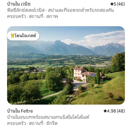
บ้านใน เวนิซ
คะแนนเฉลี่ย
5 (46)
ฟิลซี่ลักซ์สเตย์เวนิส - สปาและที่จอดรถสำหรับรถสองคัน
ครอบครัว
·
สถานที่
·
สภาพ
โดนใจเกสต์
โดนใจเกสต์ที่สุด
บ้านใน Feltre
คะแนนเฉลี่ย 4.
4.98 (48)
บ้านในชนบทพร้อมสนามเทนนิสในโดโลไมต์
ครอบครัว
·
สถานที่
·
ซักรีด