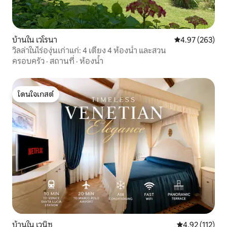
บ้านใน เวโรนา
คะแนนเฉลี่ย 4.9
4.97 (263)
วิลล่าในไร่องุ่นเก่าแก่: 4 เตียง 4 ห้องน้ำ และสวน
ครอบครัว
·
สถานที่
·
ห้องน้ำ
โดนใจเกสต์
โดนใจเกสต์
บ้านใน เวนิซ
คะแนนเฉลี่ย 4.9
4.92 (112)