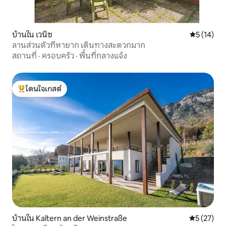
บ้านใน เวนิซ
คะแนนเฉลี่ย
5 (14)
ลานส่วนตัวที่หายาก เดินทางสะดวกมาก
สถานที่
·
ครอบครัว
·
พื้นที่กลางแจ้ง
โดนใจเกสต์
โดนใจเกสต์ที่สุด
บ้านใน Kaltern an der Weinstraße
คะแนนเฉลี่ย
5 (27)