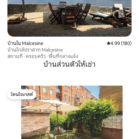
บ้านใน Malcesine
คะแนนเฉลี่ย 4.9
4.99 (180)
บ้านใกล้ปราสาท Malcesine
สถานที่
·
ครอบครัว
·
พื้นที่กลางแจ้ง
บ้านส่วนตัวให้เช่า
โดนใจเกสต์
โดนใจเกสต์