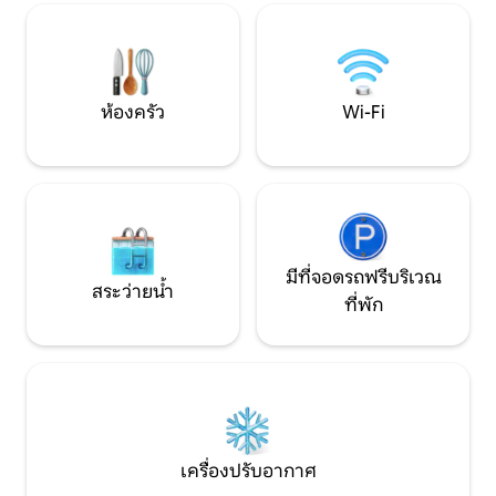
เข้าสู่ประสบการณ์เวนิสที่แท้จริง! รหัสลง
มีกัน 6 คน ล้อมรอบ
ทะเบียนเทศบาล: M0270427215 (โครงสร้าง
โรแมนติก ผ่อนคลาย
ปกติและได้รับอนุญาต) ลอฟท์ "Vittorio"
ท่ามกลางธรรมชาต
ประกอบด้วยห้องนั่งเล่นขนาดใหญ่ 3 ห้อง
และไวน์ และการท่อง
นอน 2 ห้องน้ำที่สมบูรณ์และธนาคารส่วน
ห้องครัว
Wi-Fi
ตัวที่สวยงาม ห้องพักรับประกันความ
สะดวกสบายสูงสุดมีความสว่างและกว้าง
ขวาง ห้องแรกมีเตียงคู่ขนาดใหญ่มากและ
อีกสองเตียงเดี่ยวที่สะดวกสบายมาก คุณ
ยังสามารถจับคู่เตียงเดี่ยวกับเตียงคู่ขนาด
ใหญ่ได้อีกด้วย คุณจะได้พบกับห้องน้ำที่
สวยงามและกว้างขวางพร้อมฝักบัวอาบน้ำ
ขนาดใหญ่เพื่อความผ่อนคลายสูงสุด ห้อง
มีที่จอดรถฟรีบริเวณ
นั่งเล่นเป็นห้องที่สว่างที่สุดพร้อมเตียง
สระว่ายน้ำ
ที่พัก
โซฟาที่สะดวกสบายสมาร์ททีวีใหม่และห้อง
ครัวที่มีอุปกรณ์ครบครัน นอกจากนี้คุณยัง
สามารถเข้าถึงระเบียงส่วนตัวบนคลอง ทั้ง
ในห้องนอนและในห้องนั่งเล่นคุณจะพบกับ
ผ้าม่าน (เป็นแบบไฟฟ้าภายในแก้ว) ถ้าคุณ
ต้องการมันสามารถกลายเป็นสีเข้ม เป็น
แฟลตชั้นล่าง คุณสามารถไปได้ง่ายด้วย
สัมภาระของคุณจากธนาคารส่วนตัวหรือ
เครื่องปรับอากาศ
จากประตูบนถนน (" calle ") ไม่มีกุญแจ!