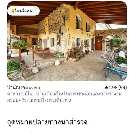
โดนใจเกสต์
โดนใจเกสต์ที่สุด
บ้านใน Pianzano
คะแนนเฉลี่ย 4.9
4.98 (94)
คาซา เด มิโน - บ้านเดี่ยวสำหรับการพักผ่อนและการทำงาน
ครอบครัว
·
สถานที่
·
การเดินทาง
จุดหมายปลายทางน่าสำรวจ