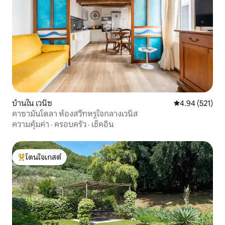
บ้านใน เวนิซ
คะแนนเฉลี่ย 4.9
4.94 (521)
คาซามันโดลา ห้องสวีทหรูใจกลางเวนิส
ความคุ้มค่า
·
ครอบครัว
·
เช็คอิน
โดนใจเกสต์
โดนใจเกสต์ที่สุด