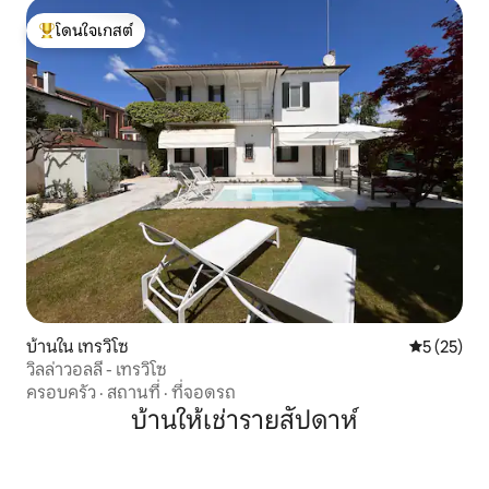
โดนใจเกสต์
โดนใจเกสต์ที่สุด
บ้านใน เทรวิโซ
คะแนนเฉลี่ย
5 (25)
วิลล่าวอลลี - เทรวิโซ
ครอบครัว
·
สถานที่
·
ที่จอดรถ
บ้านให้เช่ารายสัปดาห์