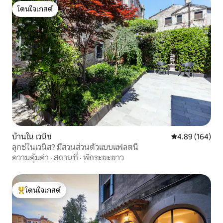
โดนใจเกสต์
โดนใจเกสต์
บ้านใน เวนิซ
คะแนนเฉลี่ย 4.8
4.89 (164)
ลุกซ์ในเวนิส? มีสวนส่วนตัวแบบแฟลตนี้
ความคุ้มค่า
·
สถานที่
·
พักระยะยาว
โดนใจเกสต์
โดนใจเกสต์ที่สุด