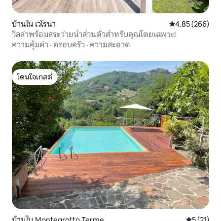
บ้านใน เวโรนา
คะแนนเฉลี่ย 4.85
4.85 (266)
วิลล่าพร้อมสระว่ายน้ำส่วนตัวสำหรับคุณโดยเฉพาะ!
ความคุ้มค่า
·
ครอบครัว
·
ความสะอาด
โดนใจเกสต์
โดนใจเกสต์
บ้านใน Montegrotto Terme
คะแนนเฉลี่ย
5 (21)