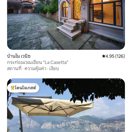
บ้านใน เวนิซ
คะแนนเฉลี่ย 4.9
4.95 (126)
กระท่อมเวเนเชียน "La Casetta"
สถานที่
·
ความคุ้มค่า
·
เงียบ
โดนใจเกสต์
โดนใจเกสต์ที่สุด