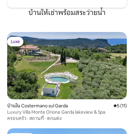
คุณจะมี PIN ของคุณเอง (เราจะส่งให้คุณ 24
ชั่วโมงก่อนเดินทางมาถึง) เพื่อให้ทุกคน
บ้านให้เช่าพร้อมสระว่ายน้ำ
สามารถเข้าได้อย่างง่ายดาย คุณสามารถ
ฝากสัมภาระของคุณได้จนถึงสิ้นวันโดยไม่
เสียค่าใช้จ่าย [ฝากสัมภาระอยู่ถัดไป 10
เมตร] สำหรับคุณเท่านั้น: มีประโยชน์! สมา
ร์ทโฟนที่มีไกด์ดิจิตอลของเวนิสพร้อมการ
โทรและอินเทอร์เน็ตไม่จำกัดแม้จะอยู่นอก
Luxe
Luxe
บ้าน ติดต่อเราได้ตลอดเวลาเพื่อขอข้อมูล
ตั๋วและอื่นๆอีกมากมาย เราดีกว่าเจ้าหน้าที่
อำนวยความสะดวก Castello เป็นพื้นที่ที่มี
ชีวิตชีวาที่สุดในเวนิสเป็นที่นิยมของชาวพื้น
เมือง ที่พักอยู่ห่างจากป้าย Ospedale โดย
ใช้เวลาเดิน 2 นาทีและมีร้านเบเกอรี่ร้านขาย
ยาร้านอาหารบาร์และร้านเหล้าท้องถิ่นอยู่
ในระยะ 500 เมตร Rialto และ St Mark's
Square อยู่ห่างไป 5 นาที คุณสามารถไปถึงอ
พาร์ทเมนท์: - โดยรถแท็กซี่น้ำ (มาถึง
โดยตรงในห้องนั่งเล่น) - ระบบขนส่ง
บ้านใน Costermano sul Garda
คะแนนเฉลี่ย
5 (11)
สาธารณะ (ป้ายรถเมล์น้ำห่างออกไป 400
Luxury Villa Monte Orione Garda lakeview & Spa
เมตรไม่มีสะพาน) มันเป็นแฟลตชั้นล่างคุณ
ครอบครัว
·
สถานที่
·
ตกแต่ง
สามารถเข้าถึงได้อย่างง่ายดายโดยการเดิน
เท้าหรือโดยคลอง (ด้วยรถแท็กซี่) ป้าย
รถเมล์น้ำอยู่ห่างออกไปประมาณ 400 เมตร