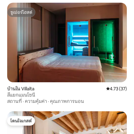
ซูเปอร์โฮสต์
ซูเปอร์โฮสต์
บ้านใน Villalta
คะแนนเฉลี่ย 4.
4.73 (37)
สี่แยกแมนโซนี
สถานที่
·
ความคุ้มค่า
·
คุณภาพการนอน
โดนใจเกสต์
โดนใจเกสต์