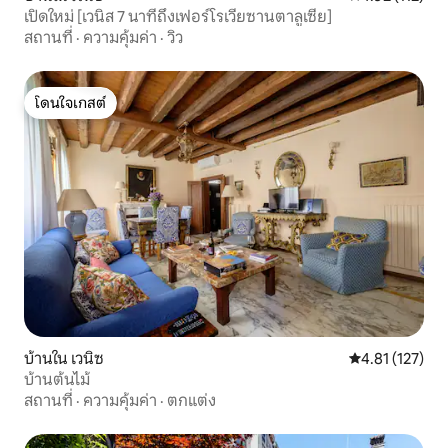
เปิดใหม่ [เวนิส 7 นาทีถึงเฟอร์โรเวียซานตาลูเซีย]
สถานที่
·
ความคุ้มค่า
·
วิว
โดนใจเกสต์
โดนใจเกสต์
บ้านใน เวนิซ
คะแนนเฉลี่ย 4.8
4.81 (127)
บ้านต้นไม้
สถานที่
·
ความคุ้มค่า
·
ตกแต่ง