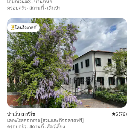
โฮมทเวนตี้3 - บ้านที่หก
ครอบครัว
·
สถานที่
·
เดินป่า
โดนใจเกสต์
โดนใจเกสต์ที่สุด
บ้านใน เทรวิโซ
คะแนนเฉลี่ย
5 (76)
เดอะโรสคอทเทจ [สวนและที่จอดรถฟรี]
ครอบครัว
·
สถานที่
·
สัตว์เลี้ยง