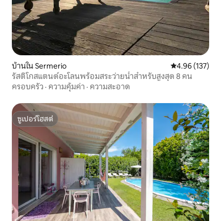
บ้านใน Sermerio
คะแนนเฉลี่ย 4.9
4.96 (137)
รัสติโกสแตนด์อะโลนพร้อมสระว่ายน้ำสำหรับสูงสุด 8 คน
ครอบครัว
·
ความคุ้มค่า
·
ความสะอาด
ซูเปอร์โฮสต์
ซูเปอร์โฮสต์