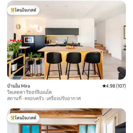
โดนใจเกสต์
โดนใจเกสต์ที่สุด
บ้านใน Mira
คะแนนเฉลี่ย 4.9
4.98 (107)
วิลเลตตา ริซอร์จิเมนโต
สถานที่
·
ครอบครัว
·
เครื่องปรับอากาศ
โดนใจเกสต์
โดนใจเกสต์ที่สุด