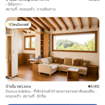
- บิค็อกกา -
สถานที่
·
ครอบครัว
·
การเดินทาง
โดนใจเกสต์
โดนใจเกสต์ที่สุด
บ้านใน Val Liona
คะแนนเฉลี่ย
5 (45)
Domus Adelina – ที่พักส่วนตัวท่ามกลางธรรมชาติและเพื่อ
สุขภาพ
ครอบครัว
·
สถานที่
·
ซักรีด