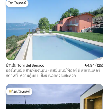
โดยไม่มีสะพาน ภาษีนักท่องเที่ยว: 4 € ต่อ
โดนใจเกสต์
โดนใจเกสต์
คน (12 ปีหรือมากกว่า) ต่อคืน [ไม่รวม] ต้อง
ชำระภาษีให้เทศบาลเมืองเวนิส Castello
เป็นพื้นที่ที่มีชีวิตชีวาที่สุดในเวนิสเป็นที่นิยม
ของชาวพื้นเมือง ที่พักอยู่ห่างจากป้ายหยุด
รถ Ospedale โดยใช้เวลาเดิน 2 นาทีและมี
ร้านเบเกอรี่ร้านขายยาร้านอาหารบาร์และ
ร้านเหล้าท้องถิ่นในระยะ 300 เมตร Rialto
และ St Mark's Square อยู่ห่างไป 5 นาที
บ้านใน Torri del Benaco
คะแนนเฉลี่ย 4.9
4.94 (125)
ออร์เทนเซีย สามห้องนอน - เรสซิเดนซ์ ฟิออร์ ดิ ลาแวนเดอร์
สถานที่
·
ความคุ้มค่า
·
สิ่งอำนวยความสะดวก
โดนใจเกสต์
โดนใจเกสต์ที่สุด