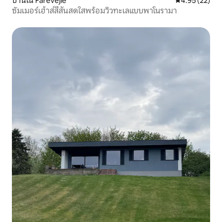
บ้านใน Fårevejle
คะแนนเฉลี่ย 4.
4.95 (22)
ซัมเมอร์เฮ้าส์สีสันสดใสพร้อมวิวทะเลแบบพาโนรามา