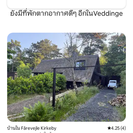
ยังมีที่พักตากอากาศดีๆ อีกในVeddinge
บ้านใน Fårevejle Kirkeby
คะแนนเฉลี่ย 4
4.25 (4)