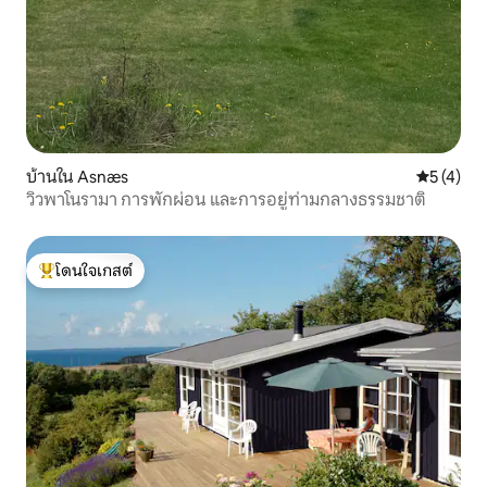
บ้านใน Asnæs
คะแนนเฉลี่
5 (4)
วิวพาโนรามา การพักผ่อน และการอยู่ท่ามกลางธรรมชาติ
โดนใจเกสต์
โดนใจเกสต์ที่สุด