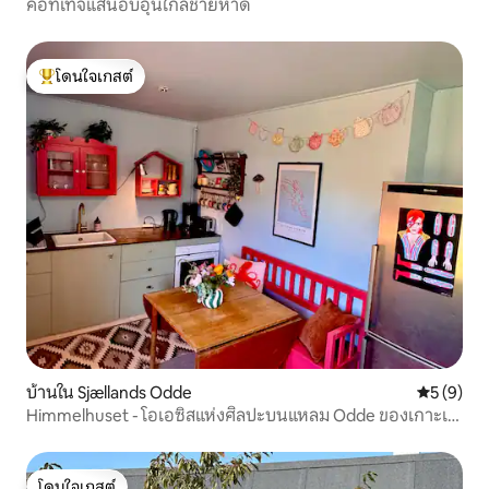
คอทเทจแสนอบอุ่นใกล้ชายหาด
โดนใจเกสต์
โดนใจเกสต์ที่สุด
บ้านใน Sjællands Odde
คะแนนเฉลี่
5 (9)
Himmelhuset - โอเอซิสแห่งศิลปะบนแหลม Odde ของเกาะเซ
ลันด์
โดนใจเกสต์