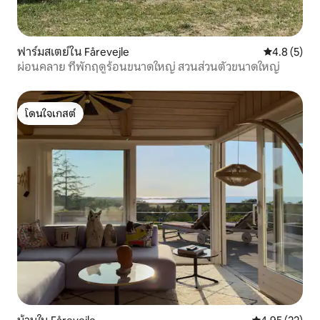
ฟาร์มสเตย์ใน Fårevejle
คะแนนเฉลี่ย 
4.8 (5)
ผ่อนคลาย ที่พักฤดูร้อนขนาดใหญ่ สวนส่วนตัวขนาดใหญ่
โดนใจเกสต์
โดนใจเกสต์