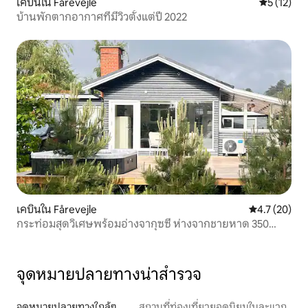
เคบินใน Fårevejle
คะแนนเฉลี่ย
5 (12)
บ้านพักตากอากาศที่มีวิวตั้งแต่ปี 2022
เคบินใน Fårevejle
คะแนนเฉลี่ย 4
4.7 (20)
กระท่อมสุดวิเศษพร้อมอ่างจากุซซี่ ห่างจากชายหาด 350
เมตร
จุดหมายปลายทางน่าสำรวจ
จุดหมายปลายทางใกล้ๆ
สถานที่ท่องเที่ยวยอดนิยมในละแวก