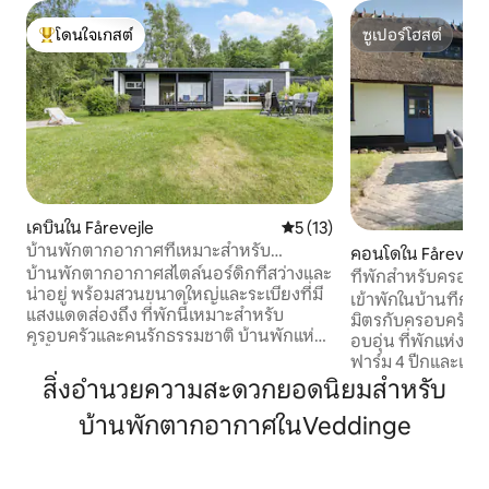
โดนใจเกสต์
ซูเปอร์โฮสต์
โดนใจเกสต์ที่สุด
ซูเปอร์โฮสต์
เคบินใน Fårevejle
คะแนนเฉลี่ย 5 จาก 5, 13 รีวิว
5 (13)
บ้านพักตากอากาศที่เหมาะสำหรับ
คอนโดใน Fårevejle
ครอบครัว มีสวนและอยู่ใกล้ชายหาด
บ้านพักตากอากาศสไตล์นอร์ดิกที่สว่างและ
ที่พักสำหรับครอบค
น่าอยู่ พร้อมสวนขนาดใหญ่และระเบียงที่มี
เข้าพักในบ้านที่กว
แสงแดดส่องถึง ที่พักนี้เหมาะสำหรับ
มิตรกับครอบครัวใกล
ครอบครัวและคนรักธรรมชาติ บ้านพักแห่ง
อบอุ่น ที่พักแห่งนี้ต
นี้ตั้งอยู่ใจกลางอุทยานธรณีวิทยาแห่งแห่งยู
ฟาร์ม 4 ปีกและเข้าถ
เนสโก ออดเชอร์เรด ซึ่งเป็นย่านที่ขึ้นชื่อ
ธรรมชาติ และโอกาส
สิ่งอำนวยความสะดวกยอดนิยมสำหรับ
เรื่องสภาพแวดล้อมทางธรรมชาติที่สวยงาม
สะดวก คุณจะได้พื้นที่ 137 ตร.ม. พร้อมห้อง
ภูมิทัศน์ที่มีเอกลักษณ์ และประวัติศาสตร์
บ้านพักตากอากาศในVeddinge
นอน 3 ห้อง ห้องนั
ทางวัฒนธรรมที่หลากหลาย เดินทางถึง
ครัวที่มีอุปกรณ์ครบ
โคเปนเฮเกนได้ภายใน 1 ชั่วโมงโดยประมาณ
อาบน้ำขนาดใหญ่และเ
ทำให้บ้านหลังนี้เหมาะสำหรับทั้งการพัก
ทางออกสองทางไปยัง