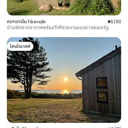
คอทเทจใน Fårevejle
คะแนนเฉลี่ย
5 (10)
บ้านพักตากอากาศพร้อมวิวที่สวยงามของอ่าวเซเยอร์บู
โดนใจเกสต์
โดนใจเกสต์