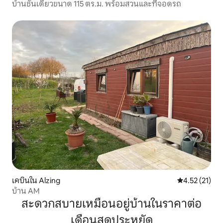
บ้านชั้นเดียวขนาด 115 ตร.ม. พร้อมสวนและที่จอดรถ
เคบินใน Alzing
คะแนนเฉลี่ย 4.
4.52 (21)
บ้าน AM
สะดวกสบายเหมือนอยู่บ้านในราคาต่อ
เดือนสุดประหยัด