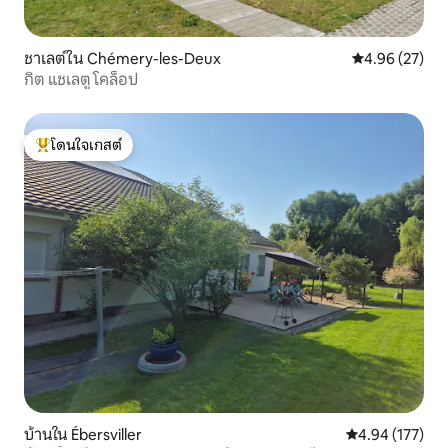
ชาเลต์ใน Chémery-les-Deux
คะแนนเฉลี่ย 4.
4.96 (27)
กิต แชเลตู โคล็อป
โดนใจเกสต์
โดนใจเกสต์ที่สุด
บ้านใน Ébersviller
คะแนนเฉลี่ย 4.9
4.94 (177)