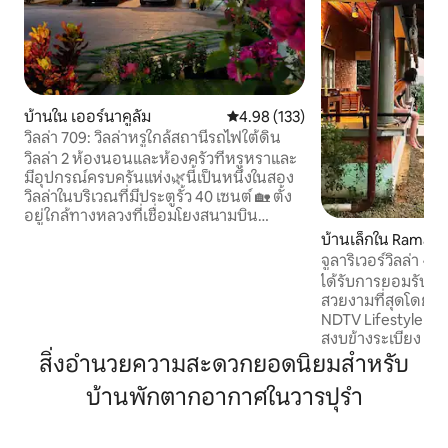
บ้านใน เออร์นาคูลัม
คะแนนเฉลี่ย 4.98 จาก 5, 133 รีวิว
4.98 (133)
วิลล่า 709: วิลล่าหรูใกล้สถานีรถไฟใต้ดิน
วิลล่า 2 ห้องนอนและห้องครัวที่หรูหราและ
มีอุปกรณ์ครบครันแห่ง🌿นี้เป็นหนึ่งในสอง
วิลล่าในบริเวณที่มีประตูรั้ว 40 เซนต์ 🏡 ตั้ง
อยู่ใกล้ทางหลวงที่เชื่อมโยงสนามบิน
นานาชาติโคชินและเออร์นาคูลัม เดินไม่ไกล
บ้านเล็กใน Rama
ถึงสถานีรถไฟใต้ดิน ทำให้เข้าถึงสถานที่
จูลาริเวอร์วิลล่า • ท
ท่องเที่ยวชั้นนำของเมืองได้อย่างรวดเร็ว 🛏️
ได้รับการยอมรับว่าเป
จุดเด่น: บริเวณที่พักมีประตูรั้วส่วนตัว
สวยงามที่สุดโดย C
พร้อมที่จอดรถกว้างขวาง เหมาะสำหรับ
NDTV Lifestyle จูลา
ครอบครัวที่ต้องการความปลอดภัย ความ
สงบข้างระเบียง พร
สะดวกสบาย และความสะดวกสบาย
ประกาย และหมู่บ้าน
สิ่งอำนวยความสะดวกยอดนิยมสำหรับ
หมายเหตุ: เรายินดีต้อนรับเฉพาะกลุ่ม
เวลาหยุดนิ่ง ทำให้
ครอบครัวเท่านั้น สำหรับผู้เข้าพักคนอื่นๆ
บ้านพักตากอากาศในวารปุรํา
จะอยากกลับมาอีกครั้
โปรดส่งข้อความถึงเราก่อนจองที่พัก
ที่ดินที่มองเห็นแม่น
สงบ เหมาะสำหรับก