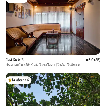
โดนใจเกสต์
วิลล่าใน โคชิ
คะแนนเฉลี่ย 5
5.0 (35)
อันจาเนยัม 4BHK เฮอริเทจวิลล่า | ใกล้มารีนไดรฟ์
โดนใจเกสต์
โดนใจเกสต์ที่สุด