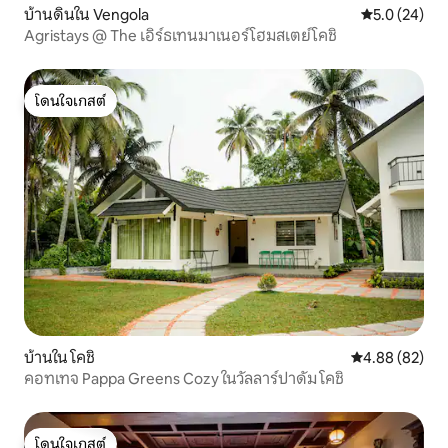
บ้านดินใน Vengola
คะแนนเฉลี่ย 5
5.0 (24)
Agristays @ The เอิร์ธเทนมาเนอร์โฮมสเตย์โคชิ
โดนใจเกสต์
โดนใจเกสต์
บ้านใน โคชิ
คะแนนเฉลี่ย 4.
4.88 (82)
คอทเทจ Pappa Greens Cozy ในวัลลาร์ปาดัม โคชิ
โดนใจเกสต์