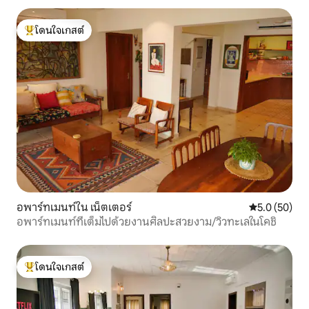
โดนใจเกสต์
โดนใจเกสต์ที่สุด
อพาร์ทเมนท์ใน เน็ตเตอร์
คะแนนเฉลี่ย 5
5.0 (50)
อพาร์ทเมนท์ที่เต็มไปด้วยงานศิลปะสวยงาม/วิวทะเลในโคชิ
โดนใจเกสต์
โดนใจเกสต์ที่สุด