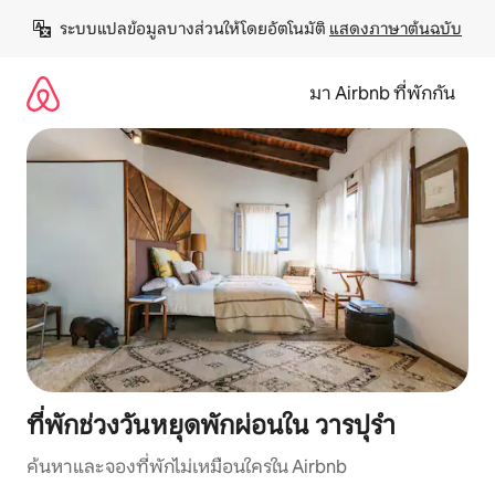
ข้าม
ระบบแปลข้อมูลบางส่วนให้โดยอัตโนมัติ 
แสดงภาษาต้นฉบับ
ไป
ยัง
เนื้อหา
มา Airbnb ที่พักกัน
ที่พักช่วงวันหยุดพักผ่อนใน วารปุรํา
ค้นหาและจองที่พักไม่เหมือนใครใน Airbnb