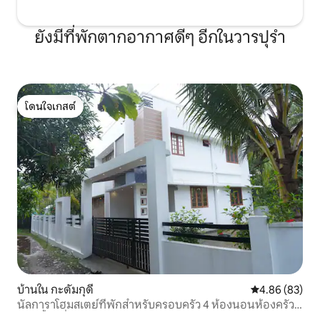
ยังมีที่พักตากอากาศดีๆ อีกในวารปุรํา
โดนใจเกสต์
โดนใจเกสต์
บ้านใน กะดัมกุดี
คะแนนเฉลี่ย 4.
4.86 (83)
นัลการาโฮมสเตย์ที่พักสำหรับครอบครัว 4 ห้องนอนห้องครัว
ห้องน้ำเครื่องปรับอากาศในหมู่บ้าน