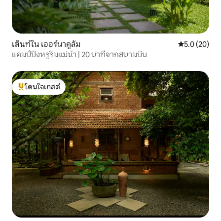
เต็นท์ใน เออร์นาคูลัม
คะแนนเฉลี่ย 5
5.0 (20)
แคมป์ปิ้งหรูริมแม่น้ำ | 20 นาทีจากสนามบิน
โดนใจเกสต์
โดนใจเกสต์ที่สุด