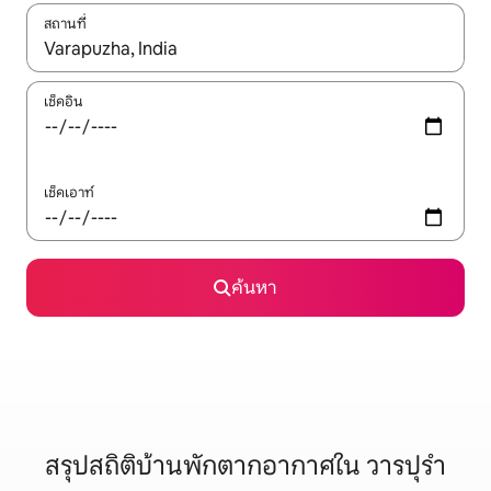
สถานที่
ใช้ลูกศรขึ้นลง หรือใช้การสัมผัสหรือปัด เพื่อสำรวจผลการค้นหา
เช็คอิน
เช็คเอาท์
ค้นหา
สรุปสถิติบ้านพักตากอากาศใน วารปุรํา