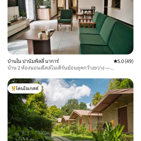
บ้านใน ปานัมพิลลี่ นาการ์
คะแนนเฉลี่ย 5
5.0 (49)
บ้าน 2 ห้องนอนสไตล์โมเดิร์นย้อนยุคกว้างขวาง —
Panampilly Nagar
โดนใจเกสต์
โดนใจเกสต์ที่สุด