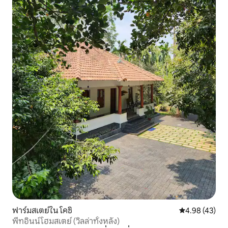
ฟาร์มสเตย์ใน โคชิ
คะแนนเฉลี่ย 4.
4.98 (43)
พีทอินน์โฮมสเตย์ (วิลล่าทั้งหลัง)