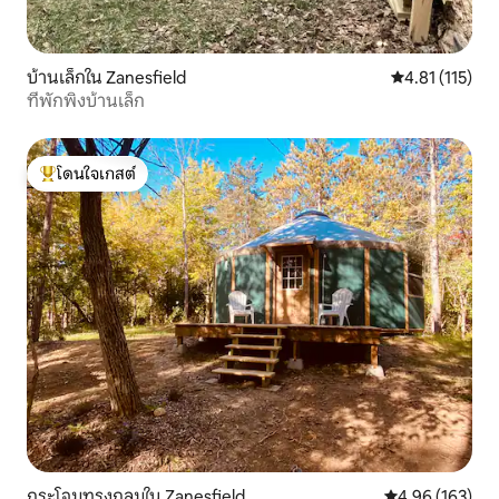
บ้านเล็กใน Zanesfield
คะแนนเฉลี่ย 4.8
4.81 (115)
ที่พักพิงบ้านเล็ก
โดนใจเกสต์
โดนใจเกสต์ที่สุด
กระโจมทรงกลมใน Zanesfield
คะแนนเฉลี่ย 4.9
4.96 (163)