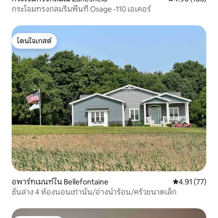
กระโจมทรงกลมริมพื้นที่ Osage -110 เอเคอร์
โดนใจเกสต์
โดนใจเกสต์
อพาร์ทเมนท์ใน Bellefontaine
คะแนนเฉลี่ย 4.
4.91 (77)
ชั้นล่าง 4 ห้องนอนเท่านั้น/อ่างน้ำร้อน/ครัวขนาดเล็ก