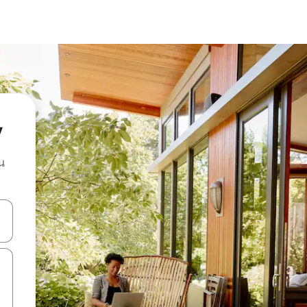
y
น
ลการค้นหา