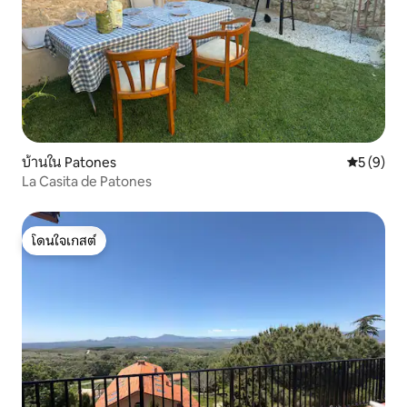
บ้านใน Patones
คะแนนเฉลี่
5 (9)
La Casita de Patones
โดนใจเกสต์
โดนใจเกสต์