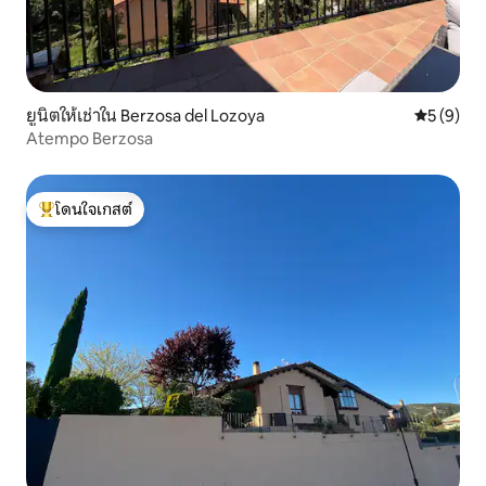
ยูนิตให้เช่าใน Berzosa del Lozoya
คะแนนเฉลี่
5 (9)
Atempo Berzosa
โดนใจเกสต์
โดนใจเกสต์ที่สุด