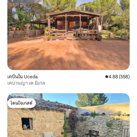
ซูเปอร์โฮสต์
เคบินใน Uceda
คะแนนเฉลี่ย 4.88
4.88 (558)
เคบานญา เด มิเกล
โดนใจเกสต์
โดนใจเกสต์