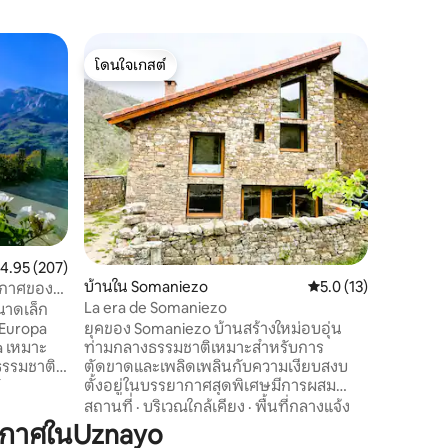
บ้านใน เซ
โดนใจเกสต์
โดนใจเก
วิวสวยงา
โดนใจเกสต์
โดนใจเก
ตั้งอยู่ห
ทะเลและภ
ธรรมชาติ
ทรายละเ
เขียวชอุ
สถานที่
·
ปฐมนิเทศ
สภาพแวด
ชายหาดทำใ
นอกจากนี
ะแนนเฉลี่ย 4.95 จาก 5, 207 รีวิว
4.95 (207)
Llanes ห
บ้านใน Somaniezo
คะแนนเฉลี่ย 5.0 จาก 5,
5.0 (13)
นาทีโดยร
ยากาศของ
Santande
La era de Somaniezo
นาดเล็ก
ยุคของ Somaniezo บ้านสร้างใหม่อบอุ่น
 Europa
ท่ามกลางธรรมชาติเหมาะสำหรับการ
a เหมาะ
ตัดขาดและเพลิดเพลินกับความเงียบสงบ
ธรรมชาติ
ตั้งอยู่ในบรรยากาศสุดพิเศษมีการผสม
ป 7 กม.
ผสานที่ลงตัวของการพักผ่อนการผจญภัย
 Fuente Dé
สถานที่
·
บริเวณใกล้เคียง
·
พื้นที่กลางแจ้ง
และการทำอาหารพร้อมกิจกรรมกลางแจ้งที่
ยหาด San
ากาศในUznayo
ไม่มีที่สิ้นสุด ตั้งอยู่ใจกลาง Picos de Europa