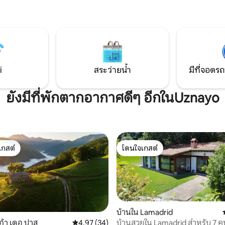
บพิพิธภัณฑ์จูราสสิคแห่งแอสตู
กว้างขวางและสะดวกสบาย 2 ห้อง
มู่บ้านชาวประมงที่มีบ้านไซเดอร์
พร้อมถาดอาบน้ำห้องนั่งเล่น - ห้
หารแบบดั้งเดิมและล้ำสมัย สถาน
ระเบียง/ระเบียงและที่จอดรถส่วนต
บสำหรับพักผ่อนหลังจากวันที่ใช้
ผ้าปูที่นอนและโถสุขภัณฑ์ Wi-Fi
เล ภูเขา และอาหารอร่อย
i
สระว่ายน้ำ
มีที่จอดรถ
ยังมีที่พักตากอากาศดีๆ อีกในUznayo
เกสต์
โดนใจเกสต์
์ที่สุด
โดนใจเกสต์
บ้านใน Lamadrid
บ้านสวยใน Lamadrid สำหรับ 7 ค
วก้า เดอ ปาส
คะแนนเฉลี่ย 4.97 จาก 5, 34 รีวิว
4.97 (34)