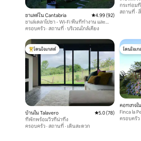
กระท่อมที
สถานที่
·
ส
ชาเลต์ใน Cantabria
คะแนนเฉลี่ย 4.99 จาก 5, 
4.99 (92)
ชาเล่เดลาโปซา - Wi-Fi พื้นที่ทำงาน และ
บาร์บีคิว
ครอบครัว
·
สถานที่
·
บริเวณใกล้เคียง
โดนใจเกสต์
โดนใจเกส
โดนใจเกสต์ที่สุด
โดนใจเกส
คอทเทจใน
Finca la 
บ้านใน Talavero
คะแนนเฉลี่ย 5.0 จาก 5, 
5.0 (78)
ครอบครัว
ที่พักพร้อมวิวที่น่าทึ่ง
ครอบครัว
·
สถานที่
·
เดินสะดวก