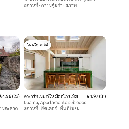
สถานที่
·
ความคุ้มค่า
·
สภาพ
โดนใจเกสต์
โดนใจเกสต์
คะแนนเฉลี่ย 4.96 จาก 5, 23 รีวิว
4.96 (23)
อพาร์ทเมนท์ใน ม็อกโกรเวโฆ
คะแนนเฉลี่ย 4.97 จาก 5,
4.97 (31)
Luarna, Apartamento subiedes
วามสะดวก
สถานที่
·
ฮีตเตอร์
·
พื้นที่ในร่ม