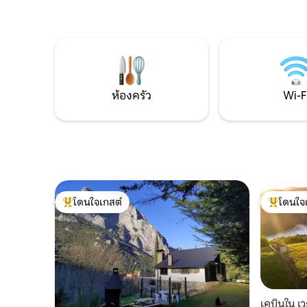
คุณจะพบกั
สะดวกครบครัน เหมาะสำหรับการพักผ่อน
เรียส และห
หรือค้นหาแรงบันดาลใจ ธรรมชาติที่บริสุทธิ์
และร้านอา
ในอุทยานแห่งชาติที่สวยงาม ระยะเวลาการ
ที่เงียบสง
เข้าพักอย่างน้อย: 1 สัปดาห์ เช็กอิน/เช็กเอา
เวลากับทะ
ท์: วันเสาร์ ไม่มีแม่บ้านทำความสะอาดราย
วัน
ห้องครัว
Wi-F
โดนใจเกสต์
โดนใจ
โดนใจเกสต์ที่สุด
โดนใจเกสต
เคบินใน เ