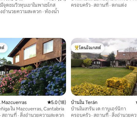
ครอบครัว
·
สถานที่
·
ตกแต่ง
่มีจุดชมวิวหุบเขาในพาเซโกส
ิ่งอำนวยความสะดวก
·
ห้องน้ำ
92 รีวิว
ต์
โดนใจเกสต์
ต์
โดนใจเกสต์ที่สุด
 Mazcuerras
คะแนนเฉลี่ย 5.0 จาก 5, 18 รีวิว
5.0 (18)
บ้านใน Terán
Peñiga ใน Mazcuerras, Cantabria
บ้านในเทรัน เด กาบูเอร์นิกา
78 รีวิว
·
สถานที่
·
สิ่งอำนวยความสะดวก
ครอบครัว
·
สถานที่
·
สิ่งอำนวยค