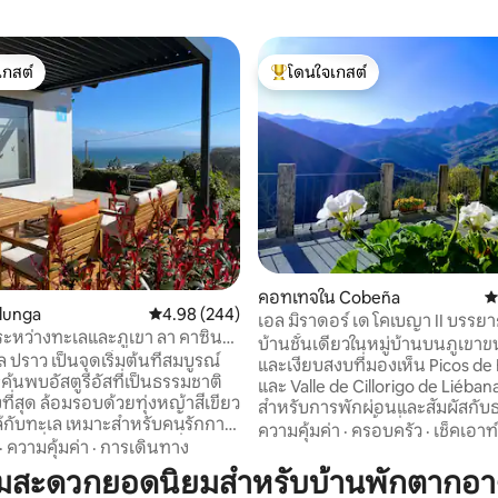
เกสต์
โดนใจเกสต์
์ที่สุด
โดนใจเกสต์ที่สุด
 32 รีวิว
คอทเทจใน Cobeña
ค
lunga
คะแนนเฉลี่ย 4.98 จาก 5, 244 รีวิว
4.98 (244)
เอล มิราดอร์ เด โคเบญา II บรร
ะหว่างทะเลและภูเขา ลา คาซินา
เมืองลีเบนาในเมืองปิโกส
บ้านชั้นเดียวในหมู่บ้านบนภูเขาข
 ปราว เป็นจุดเริ่มต้นที่สมบูรณ์
และเงียบสงบที่มองเห็น Picos de
้นพบอัสตูรีอัสที่เป็นธรรมชาติ
และ Valle de Cillorigo de Liéban
ที่สุด ล้อมรอบด้วยทุ่งหญ้าสีเขียว
สำหรับการพักผ่อนและสัมผัสกับ
ล้กับทะเล เหมาะสำหรับคนรักการ
เมืองหลวงของพื้นที่อยู่ห่างออกไ
ความคุ้มค่า
·
ครอบครัว
·
เช็คเอาท์
รโต้คลื่น และอาหารท้องถิ่น
·
ความคุ้มค่า
·
การเดินทาง
ห่างออกไป 35 กม. เรามีรถเคเบิล
ข้าถึงชายหาดและเส้นทางที่
ที่ขึ้นไปยัง Picos และห่างจากชา
ามสะดวกยอดนิยมสำหรับบ้านพักตากอ
อย่างรวดเร็ว ห่างออกไปไม่กี่นาที
Vicente de la Barquera 50 กม. ห้องพัก