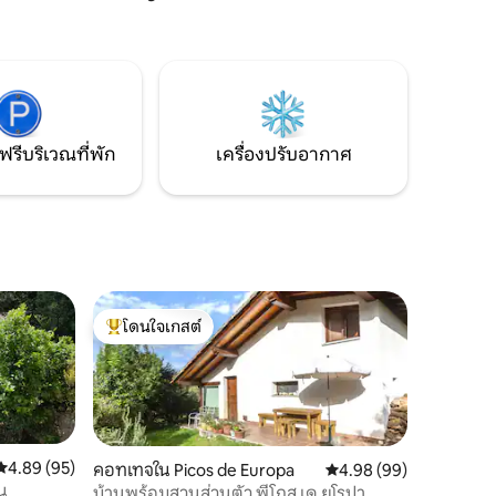
ห่างจาก Potes en Cabezón de Liébana 5
ห้องน้ำ
นาที ปล่อยให้ตัวเองได้รับการโอบล้อมด้วย
องครัว
ความมหัศจรรย์ของบรรยากาศที่ไม่เหมือน
ัว มีชุด
ใครนี้และใช้ชีวิตในประสบการณ์ที่น่าจดจำ!
ฟรีบริเวณที่พัก
เครื่องปรับอากาศ
โดนใจเกสต์
โดนใจเกสต์ที่สุด
คะแนนเฉลี่ย 4.89 จาก 5, 95 รีวิว
4.89 (95)
คอทเทจใน Picos de Europa
คะแนนเฉลี่ย 4.98 จาก 5,
4.98 (99)
น
บ้านพร้อมสวนส่วนตัว พีโกส เด ยูโรปา