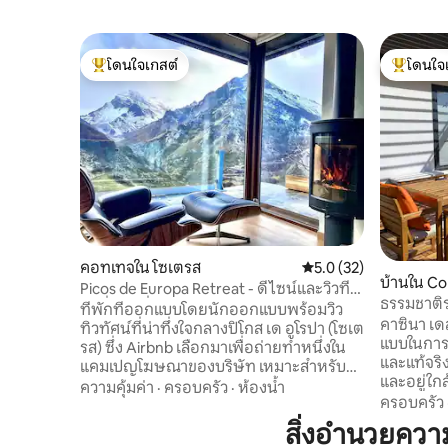
โดนใจเกสต์
โดนใจ
โดนใจเกสต์ที่สุด
โดนใจเกสต
คอทเทจใน โซเตรส
คะแนนเฉลี่ย 5.0 จาก 5,
5.0 (32)
บ้านใน Co
Picos de Europa Retreat - ดีไซน์และวิวที่
ธรรมชาติร
น่าตื่นตาตื่นใจ
ที่พักที่ออกแบบโดยนักออกแบบพร้อมวิว
เดล ปราว
คาซินา เดล
ทิวทัศน์ที่น่าทึ่งใจกลางปิโกส เด อูโรปา (โซเต
แบบในการค
รส) ซึ่ง Airbnb เลือกมาเพื่อถ่ายทำหนึ่งใน
และแท้จริง
แคมเปญโฆษณาของบริษัท เหมาะสำหรับ
และอยู่ใก
การพักผ่อน การทำงานทางไกล หรือการ
ความคุ้มค่า
·
ครอบครัว
·
ห้องน้ำ
เดินป่า กา
ครอบครัว
สำรวจเส้นทางเดินเขาได้โดยตรงจากหน้า
พร้อมการเ
ประตูของคุณ บ้านใหม่เอี่ยม ไม่เหมือนใคร
สิ่งอำนวยคว
สวยงามได้
พร้อมวิวภูเขาที่สวยงาม สิ่งอำนวยความ