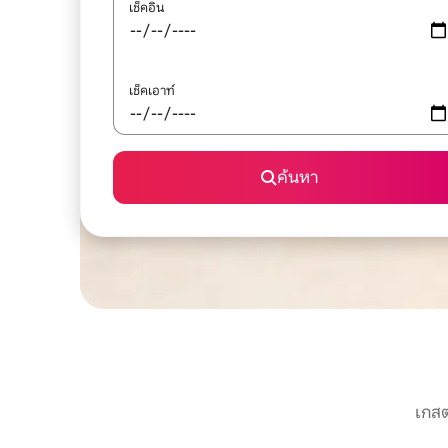
เช็คอิน
เช็คเอาท์
ค้นหา
เกสต