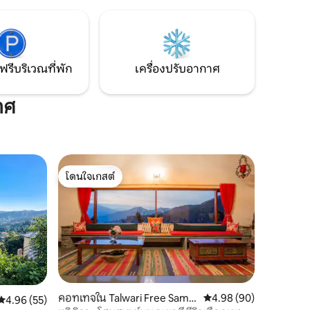
ul escape.
เหมือนอยู่บ้าน เหมาะอย่างยิ่งสำหรับผู้ที่
 remote
ต้องการผจญภัยและสัมผัสประสบการณ์ใน
re, and
ป่าอันเขียวชอุ่ม พร้อมฟังเสียงนกในยามเช้า
ที่มีหมอกปกคลุม เสียงจั๊กจั่นในยามพลบค่ำ
 life.
และเสียงเรียกของธรรมชาติในบางครั้ง
ฟรีบริเวณที่พัก
เครื่องปรับอากาศ
ทศ
โดนใจเกสต์
โดนใจเกสต์
คอทเทจใน Talwari Free Sampl
คะแนนเฉลี่ย 4.98 จาก 5,
4.98 (90)
คะแนนเฉลี่ย 4.96 จาก 5, 55 รีวิว
4.96 (55)