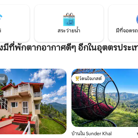
นย์กลาง NCR เพลิดเพลินกับช่วง
sunset relaxation, and a peacef
: 🛏️ เตียงคิงไซส์หรู 3
Ideal for couples, families, and
ซฟารูปตัว L 8 ที่นั่ง 🚻 ห้องน้ำใน
workers seeking comfort, natu
ง 🛀 อ่างอาบน้ำแบบสแตนด์อโลน
tranquility. Perfect for couples & friends
for a refreshing escape from city
i
สระว่ายน้ำ
มีที่จอดรถ
ังมีที่พักตากอากาศดีๆ อีกในอุตตรประเ
สต์
โดนใจเกสต์
สต์
โดนใจเกสต์ที่สุด
บ้านใน Sunder Khal