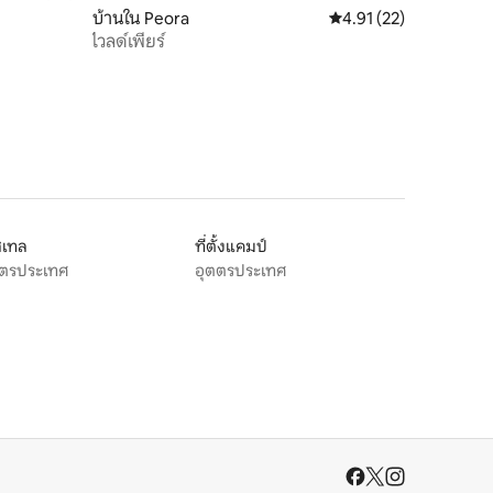
บ้านใน Peora
คะแนนเฉลี่ย 4.91 จาก 5,
4.91 (22)
ไวลด์เพียร์
สเทล
ที่ตั้งแคมป์
ตตรประเทศ
อุตตรประเทศ