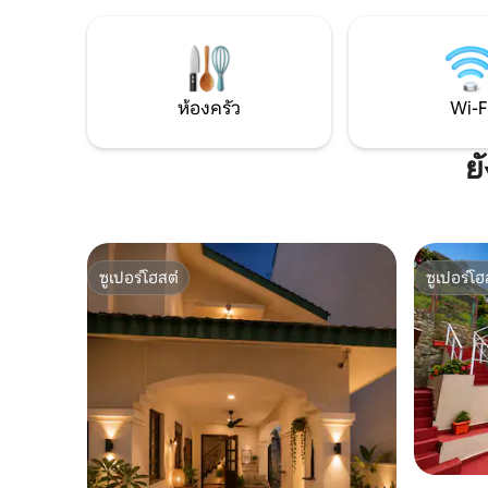
เดลีใต้ ศู
ทีวีขนาด 65" Wi-Fi ความเร็วสูง และความ
เวลาที่ยอดเยี่ยมด้วย
สะดวกสบายแบบโรงแรม เหมาะสำหรับ
เตียง 🛋️ โ
ครอบครัว กลุ่มเพื่อน การพักผ่อนในบ้าน
ตัว 3 ห้อ
และโอกาสพิเศษ ที่พักอันเป็นเอกลักษณ์
แห่งนี้นำเสนอการผสมผสานระหว่างความ
ห้องครัว
Wi-F
หรูหรา ความเป็นส่วนตัว และเสน่ห์เหนือ
กาลเวลาในลักเนาว์
ย
ซูเปอร์โฮสต์
ซูเปอร์โฮ
ซูเปอร์โฮสต์
ซูเปอร์โฮ