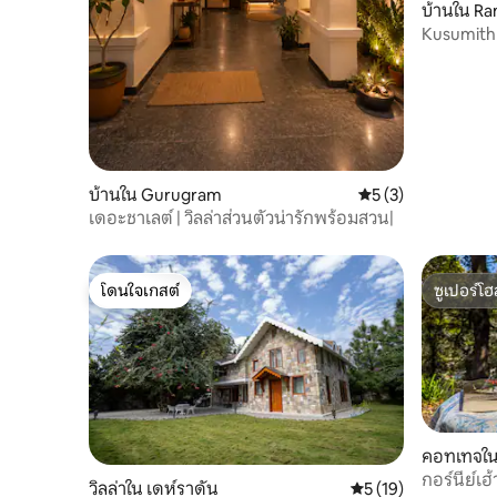
บ้านใน R
Kusumith
ห้องนอน)
บ้านใน Gurugram
คะแนนเฉลี่ย 5 จาก 5
5 (3)
เดอะชาเลต์ | วิลล่าส่วนตัวน่ารักพร้อมสวน|
โดนใจเกสต์
ซูเปอร์โฮ
โดนใจเกสต์
ซูเปอร์โฮ
คอทเทจใน 
กอร์นีย์เฮ
วิลล่าใน เดห์ราดัน
คะแนนเฉลี่ย 5 จาก 5,
5 (19)