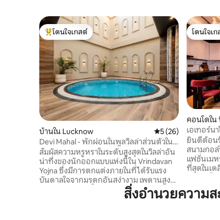
โดนใจเกสต์
โดนใจเกส
โดนใจเกสต์ที่สุด
โดนใจเกส
คอนโดใน น
เอเทอร์นา
บ้านใน Lucknow
คะแนนเฉลี่ย 5 จาก 5, 
5 (26)
ห้องนอน 3
ยินดีต้อนรับสู
Devi Mahal - พักผ่อนในพูลวิลล่าส่วนตัวใน
อ่างอาบน้
สนามกอล์ฟ 
ร่ม
สัมผัสความหรูหราในระดับสูงสุดในวิลล่าอัน
แฟชั่นเมหร
น่าทึ่งของนักออกแบบแห่งนี้ใน Vrindavan
ที่สุดในเด
Yojna ซึ่งมีการตกแต่งภายในที่ได้รับแรง
วอล์ค Ⓜ️ 5
บันดาลใจจากมรดกอันสง่างาม เพดานสูง
Mbps 😇 เ
ชัน และสระว่ายน้ำในร่มส่วนตัว ผ่อนคลายใน
สิ่งอำนวยความ
H13/HEPA
พื้นที่ที่จัดแต่งอย่างสวยงามด้วย
และผ้าเช็ดต
เฟอร์นิเจอร์ระดับพรีเมียม ห้องนอนกว้าง
- 19:00 น. ฉันได้จัดสรรสวรรค์แห่งศิลปะใน
ขวาง ห้องครัวที่มีอุปกรณ์ครบครัน สมาร์ท