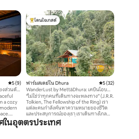
อพาร์ทเ
โดนใจเกสต์
โดนใจเก
Lumen Ro
โดนใจเกสต์ที่สุด
โดนใจเก
ห้องน้ำ 
ที่พักสุด
ของราชวง
Gurugram ยินดีต้อนรับสู่ Lumen 
อาคารบูต
พิถีพิถัน
หรูหราเหน
ขวาง และ
อาคารสุดพิ
ทรงเกียรต
คะแนนเฉลี่ย 5 จาก 5, 9 รีวิว
5 (9)
ฟาร์มสเตย์ใน Dhura
คะแนนเฉลี่ย 5 จาก 5,
5 (32)
ส่วนตัวเพ
นท์ 3 ห้อ
ียงส่วนตัว
WanderLust by MettāDhura: เคบินโอบ
ได้ถึงควา
กอดต้นไม้
aceful
“ไม่ใช่ว่าทุกคนที่เดินทางจะหลงทาง” (J.R.R.
ประสบการ
Tolkien, The Fellowship of the Ring) เรา
, modern
แต่ละคนกำลังค้นหาความหมายของชีวิต
pace.
และประสบการณ์ของเรา เราเดินทางไกล
rge
และใกล้ เพื่อแสวงหาสิ่งที่คุ้นเคยท่ามกลาง
ศในอุตตรประเทศ
vate
สิ่งที่ไม่รู้จัก ยินดีต้อนรับสู่ WanderLust
 the
เคบินขนาดเล็กที่โอบกอดต้นไม้ พร้อมวิว
ng coffee,
เทือกเขาหิมาลัยและความสะดวกสบาย