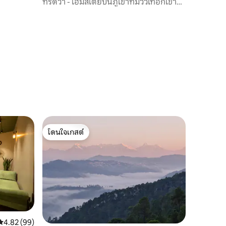
e Stat
ทริดิวา - โฮมสเตย์บนภูเขาที่มีวิวเทือกเขา
หิมาลัย
โดนใจเกสต์
โดนใจเกสต์
คะแนนเฉลี่ย 4.82 จาก 5, 99 รีวิว
4.82 (99)