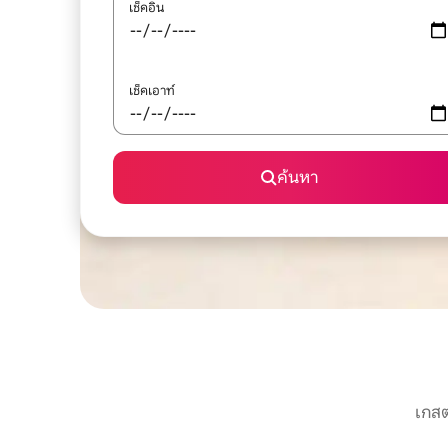
เช็คอิน
เช็คเอาท์
ค้นหา
เกสต