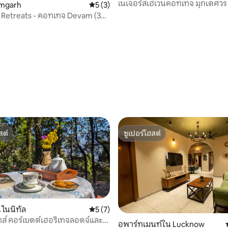
เนเจอร์สเฮเวนคอทเทจ มุกเตศวร
amgarh
คะแนนเฉลี่ย 5 จาก 5, 3 รีวิว
5 (3)
 Retreats - คอทเทจ Devam (3
, 3 รีวิว
สต์
ซูเปอร์โฮสต์
สต์
ซูเปอร์โฮสต์
ไนนิทัล
คะแนนเฉลี่ย 5 จาก 5, 7 รีวิว
5 (7)
้าส์ คอร์เบตต์เฮอริเทจลอดจ์และ
 19 รีวิว
อพาร์ทเมนท์ใน Lucknow