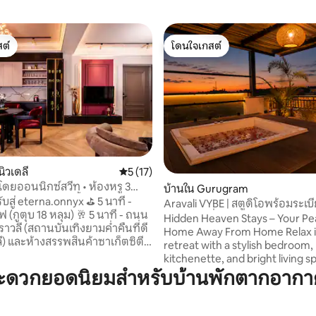
ต์
โดนใจเกสต์
ต์
โดนใจเกสต์
ิวเดลี
คะแนนเฉลี่ย 5 จาก 5, 17 รีวิว
5 (17)
โดยออนนิกซ์สวีท • ห้องหรู 3
26 รีวิว
บ้านใน Gurugram
 ห้องครัว 1 ห้องน้ำ พร้อม
่ eterna.onnyx ⛳️ 5 นาที -
Aravali VYBE | สตูดิโอพร้อมระเบ
ำ
(กูตุบ 18 หลุม) 🥂 5 นาที - ถนน
และจากุซซี่
Hidden Heaven Stays – Your Pe
าวลี (สถานบันเทิงยามค่ำคืนที่ดี
Home Away From Home Relax in a cozy
ลี) และห้างสรรพสินค้าซาเก็ตซิตี
retreat with a stylish bedroom
 นาที - เดลีเมโทร 🛜 Wi-Fi 300
kitchenette, and bright living s
ครื่องฟอกอากาศ 4 เครื่อง -
Enjoy lush greenery through la
สะดวกยอดนิยมสำหรับบ้านพักตากอากา
 🧺 การทำความสะอาดรายวัน
windows and unwind on the pri
ัวที่สะอาด 🙋🏻‍♂️ผู้ดูแล - 10:30 น.
terrace with beautiful views of
Aravali Hills. Perfect for morni