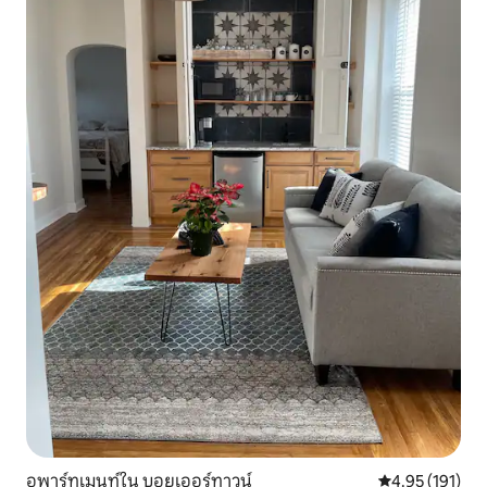
อพาร์ทเมนท์ใน บอยเออร์ทาวน์
คะแนนเฉลี่ย 4.9
4.95 (191)