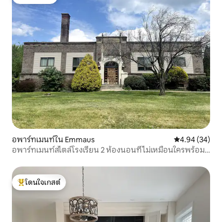
โดนใจเกสต์
อพาร์ทเมนท์ใน Emmaus
คะแนนเฉลี่ย 4.
4.94 (34)
อพาร์ทเมนท์สไตล์โรงเรียน 2 ห้องนอนที่ไม่เหมือนใครพร้อม
ซาวน่า
โดนใจเกสต์
โดนใจเกสต์ที่สุด