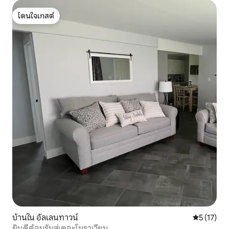
โดนใจเกสต์
โดนใจเกสต์
บ้านใน อัลเลนทาวน์
คะแนนเฉลี่ย
5 (17)
ยินดีต้อนรับสู่เดอะโมราเวียน