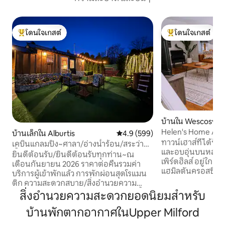
โดนใจเกสต์
โดนใจเกสต์
โดนใจเกสต์ที่สุด
โดนใจเกสต์ที่สุด
บ้านใน Wescosvill
Helen's Home Aw
บ้านเล็กใน Alburtis
คะแนนเฉลี่ย 4.9 จาก 5, 599 รีวิว
4.9 (599)
Wescosville
ทาวน์เฮาส์ที่ได้รั
เคบินแกลมปิง~ศาลา/อ่างน้ำร้อน/สระว่าย
และอบอุ่นบนหลุมท
น้ำ 1.5 เท่าของนิวยอร์ก/1 เท่าของฟิลา
ยินดีต้อนรับ/ยินดีต้อนรับทุกท่าน~ณ
เพิร์ดฮิลส์ อยู่ใกล้ทางหลวง ดอร์นีย์พาร์ค
เดลเฟีย
เดือนกันยายน 2026 ราคาต่อคืนรวมค่า
แฮมิลตันครอสซิง ว
บริการผู้เข้าพักแล้ว การพักผ่อนสุดโรแมน
มหาวิทยาลัยในท้อง
ติก ความสะดวกสบาย/สิ่งอำนวยความ
ทางเดินป่า ปลอดภัยและสะดวกมาก บ้าน
สะดวกของเคบินพร้อมบรรยากาศการตั้ง
สิ่งอำนวยความสะดวกยอดนิยมสำหรับ
น่ารักมีห้องนอนใ
แคมป์ ห้องครัวอุปกรณ์ครบครัน ที่พัก
เตียงคิงไซส์ 1 เตียง
บ้านพักตากอากาศในUpper Milford
สำหรับการพักผ่อนแบบมีประสบการณ์/
ควีนไซส์ 1 เตียงและเต
ส่วนตัว/มีรั้วล้อมรอบ ศาลา~เตาผิงแก๊สและ