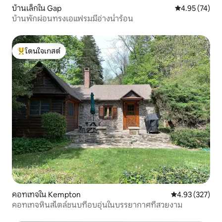
บ้านเล็กใน Gap
คะแนนเฉลี่ย 4.
4.95 (74)
บ้านพักผ่อนทรงเอแฟรมมีอ่างน้ำร้อน
โดนใจเกสต์
โดนใจเกสต์ที่สุด
คอทเทจใน Kempton
คะแนนเฉลี่ย 4.9
4.93 (327)
คอทเทจหินสไตล์ชนบที่อบอุ่นในบรรยากาศที่สวยงาม