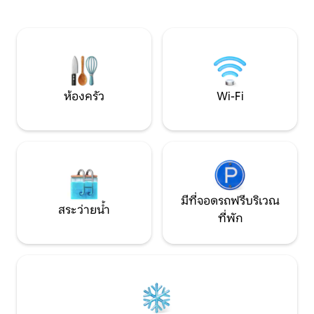
ครัวเต็มรูปแบบ (มี
อ่างน้ำร้อน ห้องน้ำแยกต่างหากด้านหลัง
ประทานอาหาร และห้องนั่
เคบิน ฝักบัวอาบน้ำกลางแจ้ง เปลญวน
สมาร์ททีวี ล็อกรหัส เครื่องซักผ้าและเครื่อง
บาร์บีคิว เตาผิง เตียงควีนไซส์พร้อมที่นอน
อบผ้า ทุกอย่างที่คุณสามารถขอได้ในบ้าน
แข็ง พักผ่อนอย่างเป็นส่วนตัวห่างไกลจาก
ส่วนตัว
ความวุ่นวายของเมือง ตั้งอยู่ 3 ด้านริมวิว
ฟาร์ม/ทุ่งหญ้าเดินทางจากจุดตะวันออกใน
นิวยอร์กซิตีและฟิลาเดลเฟีย
ห้องครัว
Wi-Fi
มีที่จอดรถฟรีบริเวณ
สระว่ายน้ำ
ที่พัก