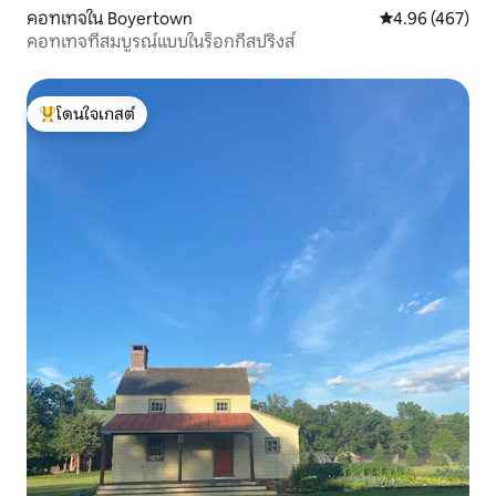
คอทเทจใน Boyertown
คะแนนเฉลี่ย 4.9
4.96 (467)
คอทเทจที่สมบูรณ์แบบในร็อกกี้สปริงส์
โดนใจเกสต์
โดนใจเกสต์ที่สุด