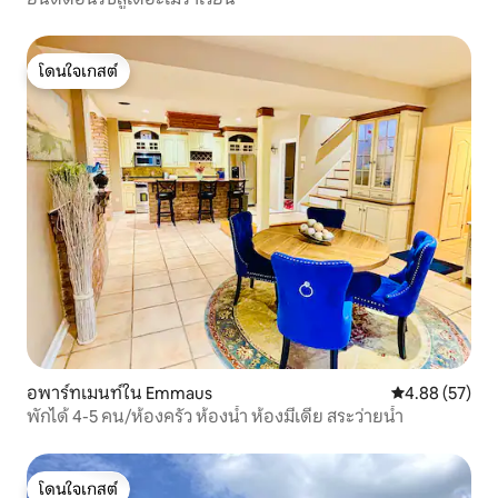
โดนใจเกสต์
โดนใจเกสต์
อพาร์ทเมนท์ใน Emmaus
คะแนนเฉลี่ย 4.
4.88 (57)
พักได้ 4-5 คน/ห้องครัว ห้องน้ำ ห้องมีเดีย สระว่ายน้ำ
โดนใจเกสต์