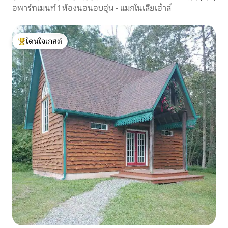
อพาร์ทเมนท์ 1 ห้องนอนอบอุ่น - แมกโนเลียเฮ้าส์
โดนใจเกสต์
โดนใจเกสต์ที่สุด