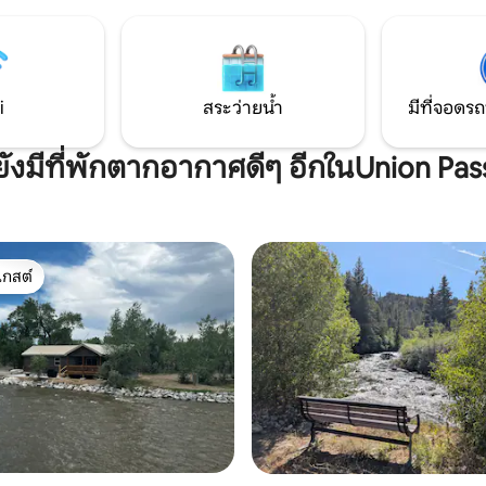
การตกปลาการล่าสัตว์การขี่จักร
ูหนาว ที่ตั้งของเราในสโตนนี่พอ
ภูเขาการขี่ ATV/UTV การดูดาวก
มกับค่าใช้จ่าย! ฤดูร้อนของดูบัว
และในฤดูหนาวสโนว์โมบิลและการ
โอคืนวันศุกร์ การล่องแก่ง การขี่
ข้ามประเทศ
ะการผจญภัยบนหลังม้า
i
สระว่ายน้ำ
มีที่จอดรถ
ยังมีที่พักตากอากาศดีๆ อีกในUnion Pas
เกสต์
์ที่สุด
56 รีวิว