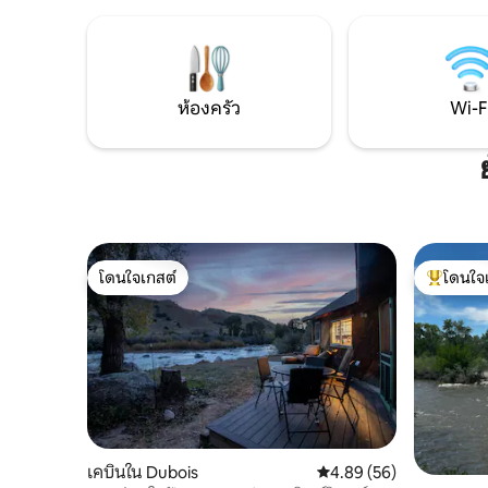
และกีฬาฤด
มีเตียงเดี่ยว 2 เตียง เพลิดเพลินกับห้องครัว
ยต์เหมาะส
เต็มรูปแบบ ห้องซักรีด 2 ห้องน้ำ และพื้นที่
รวมถึงโรดี
นั่งเล่นและรับประทานอาหารที่กว้างขวาง
เอทีวี แล
อยู่ติดกับทางหลวงหมายเลข 26 ใกล้ดูบัว
ติดกับสถานที่เดินป่า ตกปลา และผจญภัย
ห้องครัว
Wi-F
โดนใจเกสต์
โดนใจ
โดนใจเกสต์
โดนใจเกสต
เคบินใน Dubois
คะแนนเฉลี่ย 4.89 จาก 5, 
4.89 (56)