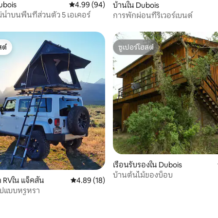
ubois
คะแนนเฉลี่ย 4.99 จาก 5, 94 รีวิว
4.99 (94)
บ้านใน Dubois
่น้ำบนพื้นที่ส่วนตัว 5 เอเคอร์
การพักผ่อนที่ริเวอร์เบนด์
ต์
ซูเปอร์โฮสต์
ต์
ซูเปอร์โฮสต์
51 รีวิว
เรือนรับรองใน Dubois
บ้านต้นไม้ของบ็อบ
 RVใน แจ็คสัน
คะแนนเฉลี่ย 4.89 จาก 5, 18 รีวิว
4.89 (18)
๊ปแบบหรูหรา