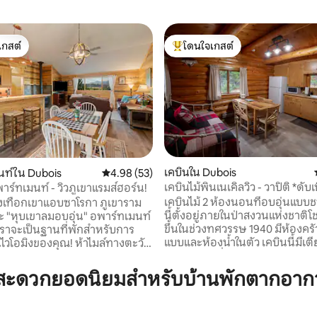
เกสต์
โดนใจเกสต์
์ที่สุด
โดนใจเกสต์ที่สุด
เคบินใน Dubois
นท์ใน Dubois
คะแนนเฉลี่ย 4.98 จาก 5, 53 รีวิว
4.98 (53)
เคบินไม้พินเนเคิลวิว - วาปิติ *ดับเ
าร์ทเมนท์ - วิวภูเขาแรมส์ฮอร์น!
19 รีวิว
เคบินไม้ 2 ห้องนอนที่อบอุ่นแบ
งเทือกเขาแอบซาโรกา ภูเขาราม
นี้ตั้งอยู่ภายในป่าสงวนแห่งชาติโ
ะ "หุบเขาลมอบอุ่น" อพาร์ทเมนท์
ขึ้นในช่วงทศวรรษ 1940 มีห้องครั
ราจะเป็นฐานที่พักสำหรับการ
แบบและห้องน้ำในตัว เคบินนี้มีเตีย
วโอมิงของคุณ! ห้าไมล์ทางตะวัน
เตียงเตียงเดี่ยว 1 เตียงและเตีย
ัวส์และทางตะวันออกของโชโชน
สามารถนอนได้ 6 คนอย่างสบายๆ 
อร์เทตันแนทชันแนล ป่า 1 ชม. ถึง
สะดวกยอดนิยมสำหรับบ้านพักตากอาก
ขึ้นมาชมวิวอันงดงามของ Pinnac
ัน 1.5 ชม. ถึงอุทยานแห่งชาติเยล
เป็นสิ่งที่คุณจะไม่มีวันลืม ทำเลที่ตั
 การตกปลาระดับโลก การถ่ายภาพ
สำหรับทุกสิ่งที่เป็นธรรมชาติ... ก
 การล่าสัตว์ การขับรถสโนว์โมบิล