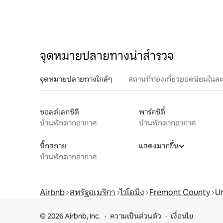
จุดหมายปลายทางน่าสำรวจ
จุดหมายปลายทางใกล้ๆ
สถานที่ท่องเที่ยวยอดนิยมในล
ซอลต์เลกซิตี
พาร์คซิตี้
บ้านพักตากอากาศ
บ้านพักตากอากาศ
บิ๊กสกาย
แสดงมากขึ้น
บ้านพักตากอากาศ
Airbnb
สหรัฐอเมริกา
ไวโอมิง
Fremont County
Un
© 2026 Airbnb, Inc.
ความเป็นส่วนตัว
เงื่อนไข