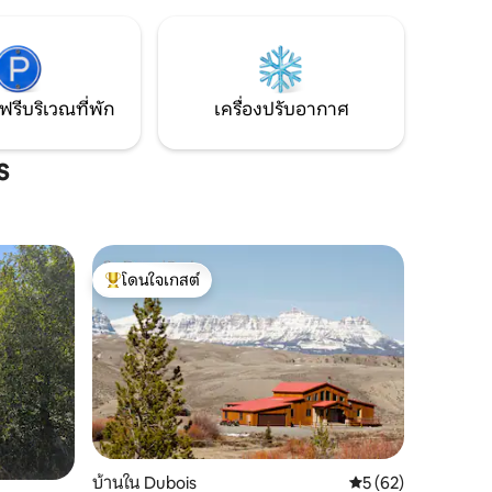
ยานเสือ
การดูนกและการชมมูส สถานที่แห่งนี้มอบ
ารดูนก
ประสบการณ์ที่ไม่เหมือนใครและดื่มด่ำใน
เล่นสกี
ชีวิตชนบทระหว่างทางไปแจ็คสันโฮลและเยล
โลว์สโตน
ฟรีบริเวณที่พัก
เครื่องปรับอากาศ
s
โดนใจเกสต์
โดนใจเกสต์ที่สุด
บ้านใน Dubois
คะแนนเฉลี่ย 5 จาก 5,
5 (62)