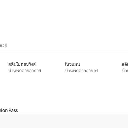
ะแวก
สตีมโบตสปริงส์
โบซแมน
แจ็
บ้านพักตากอากาศ
บ้านพักตากอากาศ
บ้
ion Pass