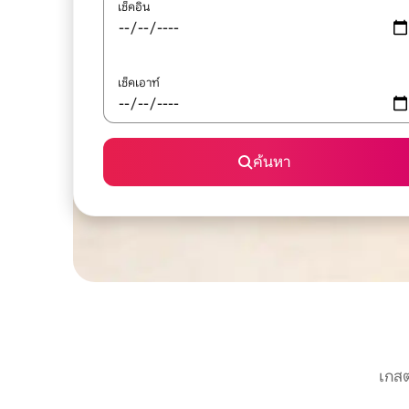
เช็คอิน
เช็คเอาท์
ค้นหา
เกสต