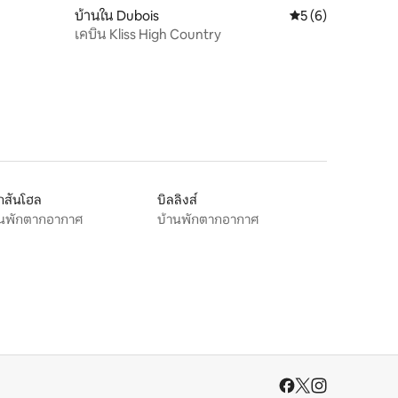
บ้านใน Dubois
คะแนนเฉลี่ย 5 จาก 5
5 (6)
เคบิน Kliss High Country
กสันโฮล
บิลลิงส์
านพักตากอากาศ
บ้านพักตากอากาศ