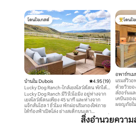
โดนใจเกสต์
โดนใจ
โดนใจเกสต์
โดนใจเกสต
อพาร์ทเม
แรมส์วิวอพ
บ้านใน Dubois
คะแนนเฉลี่ย 4.95 จาก 5, 
4.95 (19)
ด้วยวิวขอ
Lucky Dog Ranch-ใกล้เยลโลว์สโตน พักได้ 8
ส์ฮอร์นแล
ท่าน
Lucky Dog Ranch มีวิวไวโอมิง อยู่ห่างจาก
เคบินของเ
เยลโลว์สโตนเพียง 45 นาที และห่างจาก
ผจญภัยในไ
แจ็กสันโฮล 1 ชั่วโมง พักผ่อนริมกองไฟภาย
ตกของดูบ
ใต้ท้องฟ้าเปิดโล่ง ย่างสเต็กบนเตา
และบริดเจ
Blackstone และเพลิดเพลินกับบรรยากาศที่
สิ่งอำนวยความ
แกรนด์เทต
เงียบสงบ บ้าน 3 ห้องนอนนี้รองรับได้ 8 คน:
โลว์สโตน
ห้องใหญ่มีเตียงคิงไซส์ ห้องหนึ่งมีเตียงคู่ 2
การเดินป่า
เตียงและห้องน้ำแชร์ระหว่าง 2 ห้อง ห้องที่ 3