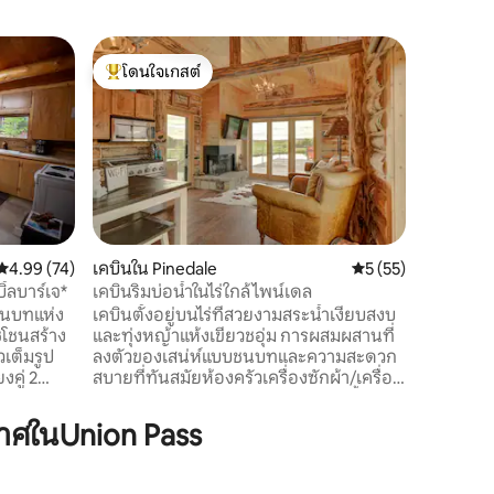
เรือนรับ
โดนใจเกสต์
โดนใจ
อพาร์ทเม
โดนใจเกสต์ที่สุด
โดนใจเกส
อพาร์ทเมน
จากทุกหน
ของคุณเป็
การพักผ่
ตันและเยลโลสโ
เต็มรูปแบ
มีพื้นที่
เป็นฐานใ
คะแนนเฉลี่ย 4.99 จาก 5, 74 รีวิว
4.99 (74)
เคบินใน Pinedale
คะแนนเฉลี่ย 5 จาก 5,
5 (55)
แบบฟลายฟ
บิ้ลบาร์เจ*
เคบินริมบ่อน้ำในไร่ใกล้ไพน์เดล
โมบิลที่มี
บชนบทแห่ง
เคบินตั้งอยู่บนไร่ที่สวยงามสระน้ำเงียบสงบ
คุณต้องก
ชโชนสร้าง
และทุ่งหญ้าแห้งเขียวชอุ่ม การผสมผสานที่
เพลิดเพลิ
วเต็มรูป
ลงตัวของเสน่ห์แบบชนบทและความสะดวก
นาทีก็ถึง
งคู่ 2
สบายที่ทันสมัยห้องครัวเครื่องซักผ้า/เครื่อง
งนอนเล่น
อบผ้า Wi-Fi ทีวีเตียงคิงไซส์ห้องอาบน้ำแบบ
การตื่น
วอล์คอินฯลฯ ดาดฟ้าขนาดใหญ่มีภูเขาที่น่า
าศในUnion Pass
le Buttes
ทึ่งและวิวน้ำที่เงียบสงบ เตาผิงแก๊สกลางแจ้ง
้งดีเยี่ยม
ให้ความอบอุ่นและบรรยากาศที่อบอุ่น
ารเดินป่า
เพลิดเพลินกับการตกปลาเทราท์ในสถานที่