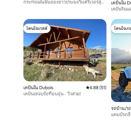
กระท่อมในฝันของชาวประมงวินด์ริเวอร์สุด
เคบินใน D
หรูส่วนตัว
เคบินริมแม
โดนใจเกสต์
โดนใจเกส
โดนใจเกสต์
โดนใจเกส
เคบินใน Dubois
คะแนนเฉลี่ย 4.88 จาก 5, 
4.88 (51)
เคบินเซจบรัชที่อบอุ่น - วิวสวย!
รถบ้าน/รถ
แคมป์รถจี