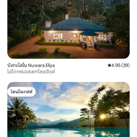
บังกะโลใน Nuwara Eliya
คะแนนเฉลี่ย 4.
4.95 (39)
ไฮโกรฟเอสเตทโดยอิชค์
โดนใจเกสต์
โดนใจเกสต์