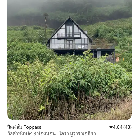
วิลล่าใน Toppass
คะแนนเฉลี่ย 4.
4.84 (43)
วิลล่าทั้งหลัง 3 ห้องนอน - ไลรา นูวาราเอลิยา