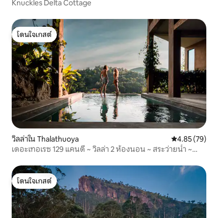
Knuckles Delta Cottage
โดนใจเกสต์
โดนใจเกสต์
วิลล่าใน Thalathuoya
คะแนนเฉลี่ย 4.
4.85 (79)
เดอะเทอเรซ 129 แคนดี้ ~ วิลล่า 2 ห้องนอน ~ สระว่ายน้ำ ~
ห้องครัว
โดนใจเกสต์
โดนใจเกสต์