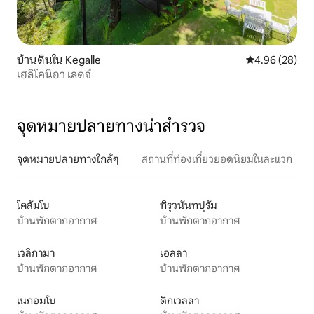
บ้านดินใน Kegalle
คะแนนเฉลี่ย 4.
4.96 (28)
เฮลิโคนิอา เลดจ์
จุดหมายปลายทางน่าสำรวจ
จุดหมายปลายทางใกล้ๆ
สถานที่ท่องเที่ยวยอดนิยมในละแวก
โคลัมโบ
ทิรุวนันทปุรัม
บ้านพักตากอากาศ
บ้านพักตากอากาศ
เวลิกามา
เอลลา
บ้านพักตากอากาศ
บ้านพักตากอากาศ
เนกอมโบ
ดิกเวลลา