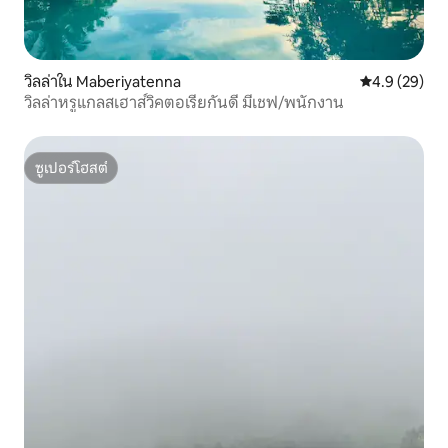
วิลล่าใน Maberiyatenna
คะแนนเฉลี่ย 4
4.9 (29)
วิลล่าหรูแกลสเฮาส์วิคตอเรียกันดี มีเชฟ/พนักงาน
ซูเปอร์โฮสต์
ซูเปอร์โฮสต์