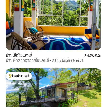
บ้านเล็กใน แคนดี้
คะแนนเฉลี่ย 4.
4.96 (52)
บ้านพักตากอากาศในแคนดี้ - ATT's Eagles Nest 1
โดนใจเกสต์
โดนใจเกสต์ที่สุด