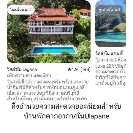
โดนใจเกสต์
ซูเปอร์โฮสต์
โดนใจเกสต์
ซูเปอร์โฮสต์
วิลล่าใน แคนดี้
วิลล่าสวย 2 ห้องน
น้ำ~ระเบียง~สวน~ว
Luxe 2BR Villa ที่มีว
วิลล่าใน Digana
คะแนนเฉลี่ย 4.91 จาก 5, 198 รีวิว
4.91 (198)
ความสะดวกที่ไม่มีใ
เพื่อความสงบและเงียบ
ที่พักที่ได้รับการ
วิลล่ามีสไตล์ตกแต่งครบครันพร้อมสระว่าย
เราตั้งอยู่ในเมืองห
น้ำอินฟินิตี้สำหรับการพักผ่อนบนภูเขาสี
จากเมืองแคนดี้ 17 
เขียวสภาพแวดล้อมที่มีอากาศบริสุทธิ์
จดจำสำหรับคนที่คุ
สำหรับผู้ใหญ่เท่านั้นเหมาะสำหรับการพัก
สะดวกสบายและมีสไตล์ บรรยากา
ผ่อนเป็นคู่ด้วยความเงียบสงบแต่ปลอดภัย
สิ่งอำนวยความสะดวกยอดนิยมสำหรับ
เต็มไปด้วยความสง่
ในชุมชนที่มีรั้วรอบขอบชิด มาพร้อมกับพ่อ
แสดงให้เห็นวิวภูเขา
บ้านพักตากอากาศในUlapane
ครัวและผู้ดูแลเพื่อให้การเข้าพักของคุณ
ที่น่าหลงใหลระหว่า
สะดวกสบายและผ่อนคลาย เป็นสถานที่
ว่าจะเพลิดเพลินกั
สำหรับพักผ่อนหย่อนใจและผ่อนคลายและ
คลายหลังจากสำรวจมา
หลีกหนีจากวิถีชีวิตที่วุ่นวายตามปกติทิ้ง