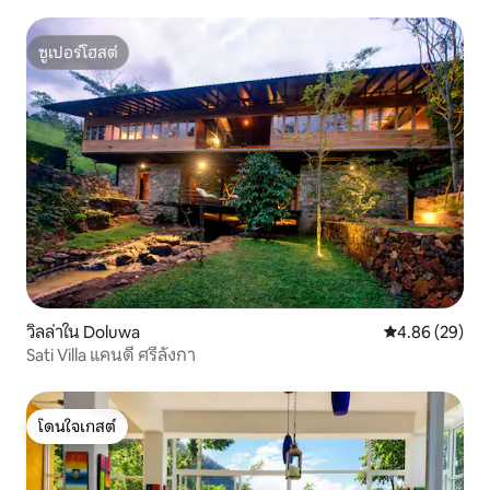
ซูเปอร์โฮสต์
ซูเปอร์โฮสต์
วิลล่าใน Doluwa
คะแนนเฉลี่ย 4.
4.86 (29)
Sati Villa แคนดี ศรีลังกา
โดนใจเกสต์
โดนใจเกสต์