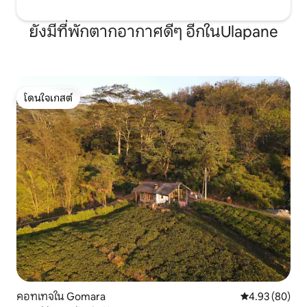
ยังมีที่พักตากอากาศดีๆ อีกในUlapane
โดนใจเกสต์
โดนใจเกสต์
คอทเทจใน Gomara
คะแนนเฉลี่ย 4.
4.93 (80)