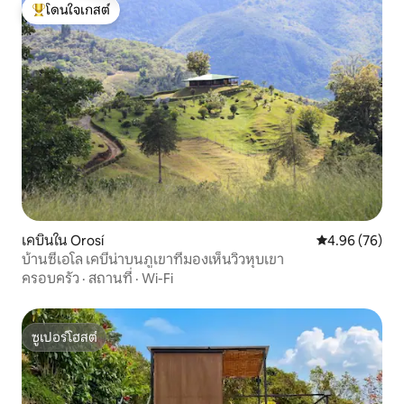
โดนใจเกสต์
โดนใจเกสต์ที่สุด
เคบินใน Orosí
คะแนนเฉลี่ย 4.
4.96 (76)
บ้านซีเอโล เคบีน่าบนภูเขาที่มองเห็นวิวหุบเขา
ครอบครัว
·
สถานที่
·
Wi-Fi
ซูเปอร์โฮสต์
ซูเปอร์โฮสต์