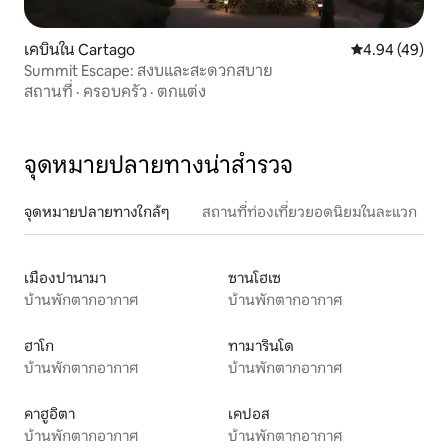
เคบินใน Cartago
คะแนนเฉลี่ย 4.
4.94 (49)
Summit Escape: สงบและสะดวกสบาย
สถานที่
·
ครอบครัว
·
ตกแต่ง
จุดหมายปลายทางน่าสำรวจ
จุดหมายปลายทางใกล้ๆ
สถานที่ท่องเที่ยวยอดนิยมในละแวก
เมืองปานามา
ซานโฮเซ
บ้านพักตากอากาศ
บ้านพักตากอากาศ
ฮาโก
ทามารินโด
บ้านพักตากอากาศ
บ้านพักตากอากาศ
คาฮูอิตา
เคปอส
บ้านพักตากอากาศ
บ้านพักตากอากาศ