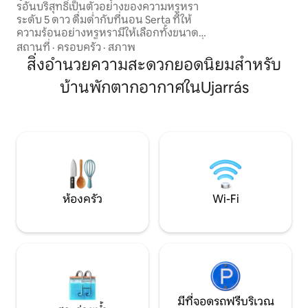
สะดวกสบายของคุณ
รอันบริสุทธิ์เป็นตัวอย่างของความหรูหรา
อยู่!
ระดับ 5 ดาว ดื่มด่ำกับที่นอน Serta ที่ให้
ความร้อนอย่างหรูหรามีให้เลือกทั้งขนาดคิง
ไซส์และควีนไซส์ล้อมรอบด้วยการตกแต่งที่
สถานที่
·
ครอบครัว
·
สภาพ
สง่างามที่ให้ความอบอุ่นและความซับซ้อน
สิ่งอำนวยความสะดวกยอดนิยมสำหรับ
ห้องน้ำหรูหราและห้องครัวที่มีอุปกรณ์ครบ
บ้านพักตากอากาศในUjarrás
ครันช่วยเพิ่มการเข้าพักของคุณในขณะที่
ระบบเสียง Harmon Kardon และแสงที่น่า
หลงใหลสร้างบรรยากาศที่เป็นกันเอง สถาน
ที่พักผ่อนที่สวยงามแห่งนี้สัญญาว่าจะมอบ
ประสบการณ์ริมแม่น้ำที่ไม่มีใครเทียบได้ซึ่ง
เป็นเอกลักษณ์ของซานเกราร์โด
ห้องครัว
Wi-Fi
มีที่จอดรถฟรีบริเวณ