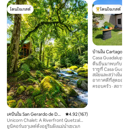
โดนใจเกสต์
โดนใจเกสต์
โดนใจเกสต์
โดนใจเกสต์ที่สุด
บ้านใน Cartago
Casa Guadalupe พร้
สวยงาม
ตื่นขึ้นมาพบกับวิ
ราซูที่ Casa Guadal
สมัยและสว่างในหนึ่ง
อากาศดีที่สุดของ
ผู้เข้าพักสูงสุด 4 คน
ครอบครัว
·
สถานที่
สงบและปลอดภัย ซึ
ตลอดเวลา ห่างจาก
และร้านอาหารเพียง 5 นาที เพ
HDTV ขนาด 75 นิ้วพ
โทรทัศน์ โฮมเธียเต
เคบินใน San Gerardo de Dot
คะแนนเฉลี่ย 4.92 จาก 5, 167 รีวิว
4.92 (167)
สวย ที่จอดรถฟรี แ
a
Unicorn Chalet: A Riverfront Quetzal
ตนเองด้วยสมาร์ทล็อก การพักผ
Paradise!
ยูนิคอร์นชาเลต์ตั้งอยู่ริมฝั่งแม่น้ำเซเวเก