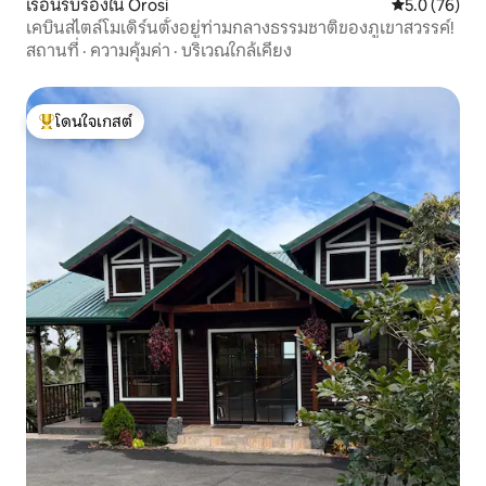
เรือนรับรองใน Orosi
คะแนนเฉลี่ย 5
5.0 (76)
เคบินสไตล์โมเดิร์นตั้งอยู่ท่ามกลางธรรมชาติของภูเขาสวรรค์!
สถานที่
·
ความคุ้มค่า
·
บริเวณใกล้เคียง
โดนใจเกสต์
โดนใจเกสต์ที่สุด