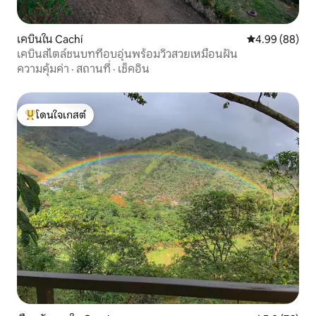
เคบินใน Cachí
คะแนนเฉลี่ย 4.9
4.99 (88)
เคบินสไตล์ชนบทที่อบอุ่นพร้อมวิวสวยเหมือนฝัน
ความคุ้มค่า
·
สถานที่
·
เช็คอิน
โดนใจเกสต์
โดนใจเกสต์ที่สุด