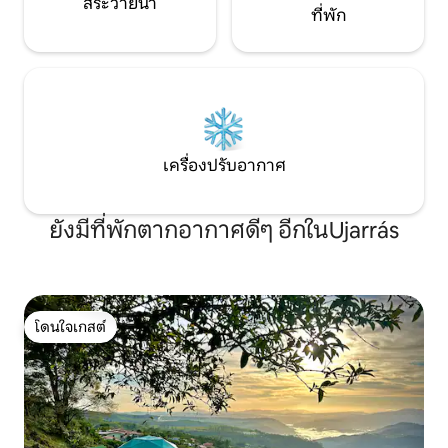
สระว่ายน้ำ
ที่พัก
เครื่องปรับอากาศ
ยังมีที่พักตากอากาศดีๆ อีกในUjarrás
โดนใจเกสต์
โดนใจเกสต์