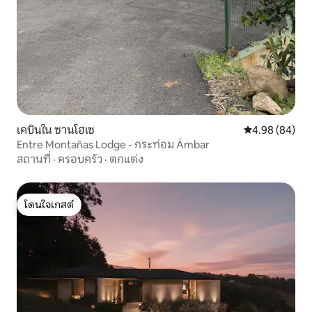
เคบินใน ซานโฮเซ
คะแนนเฉลี่ย 4.9
4.98 (84)
Entre Montañas Lodge - กระท่อม Ámbar
สถานที่
·
ครอบครัว
·
ตกแต่ง
โดนใจเกสต์
โดนใจเกสต์