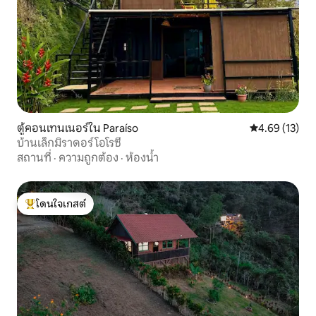
ตู้คอนเทนเนอร์ใน Paraíso
คะแนนเฉลี่ย 4.
4.69 (13)
บ้านเล็กมิราดอร์ โอโรซี
สถานที่
·
ความถูกต้อง
·
ห้องน้ำ
โดนใจเกสต์
โดนใจเกสต์ที่สุด