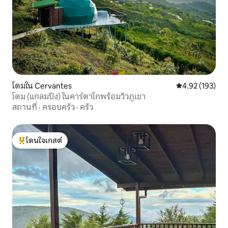
โดมใน Cervantes
คะแนนเฉลี่ย 4.9
4.92 (193)
โดม (แกลมปิง) ในคาร์ตาโกพร้อมวิวภูเขา
สถานที่
·
ครอบครัว
·
ครัว
โดนใจเกสต์
โดนใจเกสต์ที่สุด