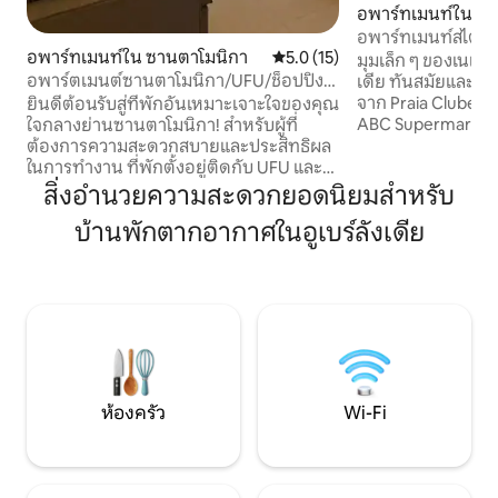
อพาร์ทเมนท์ใน อูเบร
อพาร์ทเมนท์สไตล์ด
อพาร์ทเมนท์ใน ซานตาโมนิกา
คะแนนเฉลี่ย 5.0 จาก 5, 15 รีวิว
5.0 (15)
มุมเล็ก ๆ ของเนเธ
อพาร์ตเมนต์ซานตาโมนิกา/UFU/ช็อปปิง
เดีย ทันสมัยและมีอุปกรณ์ครบครัน อยู่ห่าง
โคเวิร์กกิง/ศิลปะ/วิชาการ
จาก Praia Clube เ
ยินดีต้อนรับสู่ที่พักอันเหมาะเจาะใจของคุณ
ABC Supermarket มี 2 ห้องนอน (รวมถึ
ใจกลางย่านซานตาโมนิกา! สำหรับผู้ที่
ห้องมาสเตอร์สวีท 1 
ต้องการความสะดวกสบายและประสิทธิผล
อุปกรณ์ครบครัน Wi-
ในการทำงาน ที่พักตั้งอยู่ติดกับ UFU และ
ทีวี ที่จอดรถในร่ม
เซ็นเตอร์ช็อปปิง เรามี Wi-Fi ความเร็วสูงและ
สิ่งอำนวยความสะดวกยอดนิยมสำหรับ
Dutch Coffee Corner อพาร์ทเมนท์
เครื่องปรับอากาศเพื่อสภาพอากาศที่
บ้านพักตากอากาศในอูเบร์ลังเดีย
แสดงงานศิลปะสุดพ
สมบูรณ์แบบ อาคารมีพื้นที่ทำงานร่วมแบบ
@eletrisa ซึ่งได้
มืออาชีพ ศูนย์ฟิตเนสที่มีอุปกรณ์ครบครัน
โก๊ะและคลองอันเป
และที่จอดรถที่มีหลังคา เหมาะสำหรับ
อัมสเตอร์ดัม ที่ซึ่งเสน่ห์แบบดัตช์ผสานกับ
ดิจิทัลโนแมด นักเรียน และนักธุรกิจที่ให้
การต้อนรับที่อบอุ่น
ความสำคัญกับทั้งความสะดวกในการใช้งาน
และตัวเลือกการพักผ่อนที่ครบครัน
เพลิดเพลินกับประสบการณ์ Uberlândia สุด
พิเศษที่มีทุกอย่างเพียงปลายนิ้วสัมผัส!
ห้องครัว
Wi-Fi