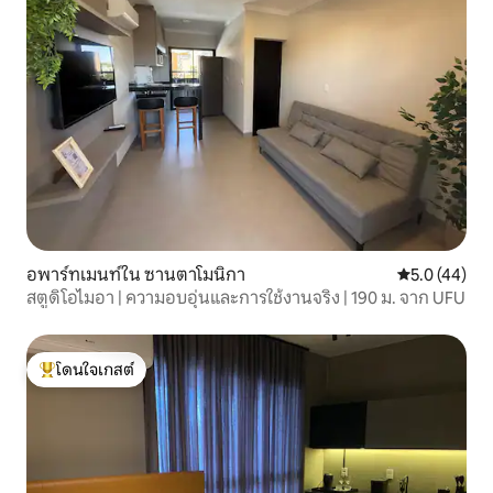
อพาร์ทเมนท์ใน ซานตาโมนิกา
คะแนนเฉลี่ย 5
5.0 (44)
สตูดิโอไมอา | ความอบอุ่นและการใช้งานจริง | 190 ม. จาก UFU
โดนใจเกสต์
โดนใจเกสต์ที่สุด