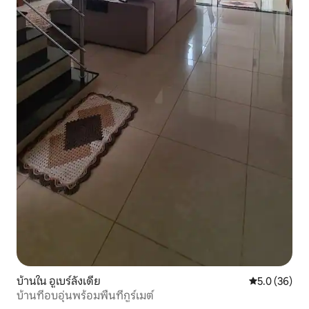
บ้านใน อูเบร์ลังเดีย
คะแนนเฉลี่ย 5
5.0 (36)
บ้านที่อบอุ่นพร้อมพื้นที่กูร์เมต์