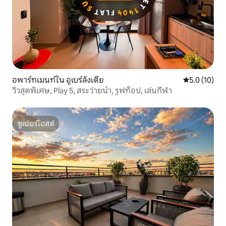
อพาร์ทเมนท์ใน อูเบร์ลังเดีย
คะแนนเฉลี่ย 5
5.0 (10)
วิวสุดพิเศษ, Play 5, สระว่ายน้ำ, รูฟท็อป, เล่นกีฬา
ซูเปอร์โฮสต์
ซูเปอร์โฮสต์