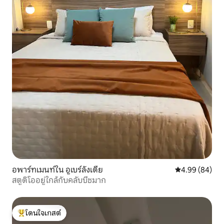
อพาร์ทเมนท์ใน อูเบร์ลังเดีย
คะแนนเฉลี่ย 4.9
4.99 (84)
สตูดิโออยู่ใกล้กับคลับบีชมาก
โดนใจเกสต์
โดนใจเกสต์ที่สุด