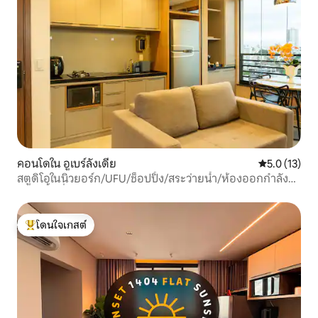
คอนโดใน อูเบร์ลังเดีย
คะแนนเฉลี่ย 5
5.0 (13)
สตูดิโอในนิวยอร์ก/UFU/ช็อปปิ้ง/สระว่ายน้ำ/ห้องออกกำลัง
กาย/พื้นที่ทำงานร่วมกัน
โดนใจเกสต์
โดนใจเกสต์ที่สุด