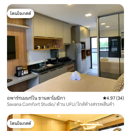
โดนใจเกสต์
โดนใจเกสต์
อพาร์ทเมนท์ใน ซานตาโมนิกา
คะแนนเฉลี่ย 4.
4.97 (34)
Savana Comfort Studio/ ด้าน UFU/ ใกล้ห้างสรรพสินค้า
โดนใจเกสต์
โดนใจเกสต์