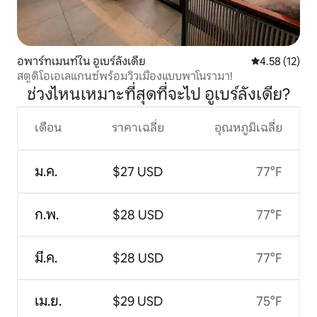
อพาร์ทเมนท์ใน อูเบร์ลังเดีย
คะแนนเฉลี่ย 4.
4.58 (12)
สตูดิโอเอเลแกนซ์พร้อมวิวเมืองแบบพาโนรามา!
ช่วงไหนเหมาะที่สุดที่จะไป อูเบร์ลังเดีย?
เดือน
ราคาเฉลี่ย
อุณหภูมิเฉลี่ย
ม.ค.
$27 USD
77°F
ก.พ.
$28 USD
77°F
มี.ค.
$28 USD
77°F
เม.ย.
$29 USD
75°F