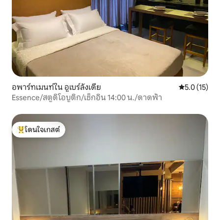
อพาร์ทเมนท์ใน อูเบร์ลังเดีย
คะแนนเฉลี่ย 5
5.0 (15)
Essence/สตูดิโอบูติก/เช็กอิน 14:00 น./ดาดฟ้า
โดนใจเกสต์
โดนใจเกสต์ที่สุด