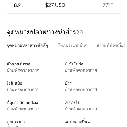
ธ.ค.
$27 USD
77°F
จุดหมายปลายทางน่าสำรวจ
จุดหมายปลายทางใกล้ๆ
ที่พักประเภทอื่นๆ
สถานที่ท่องเที่
คัลดาส โนวาส
ปีเรโนโปลิส
บ้านพักตากอากาศ
บ้านพักตากอากาศ
โอลิมเปีย
บัวรุ
บ้านพักตากอากาศ
บ้านพักตากอากาศ
Águas de Lindóia
โซคอร์โร
บ้านพักตากอากาศ
บ้านพักตากอากาศ
อูเบอราบา
แสดงมากขึ้น