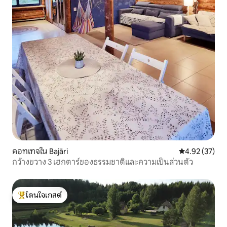
คอทเทจใน Bajāri
คะแนนเฉลี่ย 4.
4.92 (37)
กว้างขวาง 3 เฮกตาร์ของธรรมชาติและความเป็นส่วนตัว
โดนใจเกสต์
โดนใจเกสต์ที่สุด