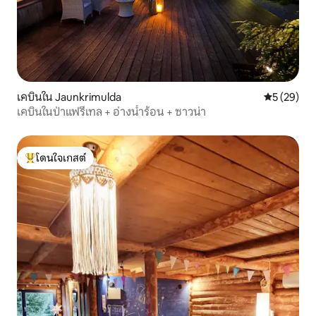
เคบินใน Jaunkrimulda
คะแนนเฉลี่ย
5 (29)
เคบินในป่าแฟรี่เทล + อ่างน้ำร้อน + ซาวน่า
โดนใจเกสต์
โดนใจเกสต์ที่สุด