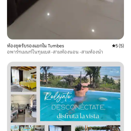
ห้องชุดรับรองแขกใน Tumbes
คะแนนเฉลี่
5 (5)
อพาร์ทเมนท์ในทุมเบส -สามห้องนอน -สามห้องน้ำ