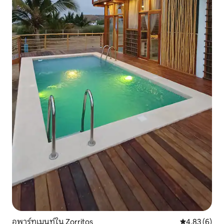
อพาร์ทเมนท์ใน Zorritos
คะแนนเฉลี่ย 4
4.83 (6)