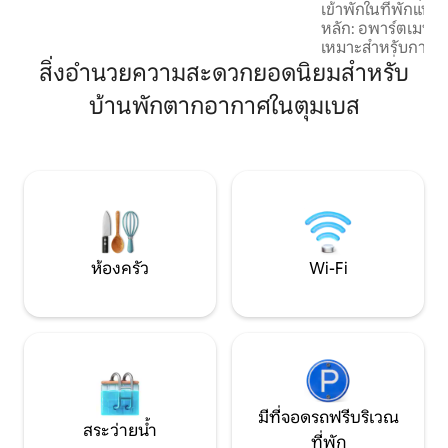
เข้าพักในที่พักแห่ง
เตรียมค่าใช้จ่ายเพิ่มเติมได้ ที่พักแห่งนี้ตั้ง
หลัก: อพาร์ตเมนต์ท
อยู่ห่างจากสนามบิน Tumbes ประมาณ 35
เหมาะสำหรับการเข
กม. และห่างจากเมือง Zorritos 5 นาที (มี
ปลอดภัย ที่พักมีพื้
สิ่งอำนวยความสะดวกยอดนิยมสำหรับ
ร้านอาหารหลายแห่งอยู่ใกล้เคียง) ลานจอด
ห้องครัวที่มีอุปกร
รถส่วนตัว
บ้านพักตากอากาศในตุมเบส
สิ่งที่คุณต้องการเพื่
ตั้งอยู่ในทำเลที่ยอ
สถานที่น่าสนใจ เ
การเดินทางเพื่อธุร
พักผ่อน เพลิดเพลิ
ความสะดวกสบาย แ
เหมือนใครตลอดการ
หวังว่าจะได้พบคุณ
ห้องครัว
Wi-Fi
มีที่จอดรถฟรีบริเวณ
สระว่ายน้ำ
ที่พัก