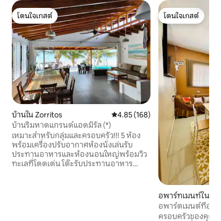
โดนใจเกสต์
โดนใจเกสต์
โดนใจเกสต์
โดนใจเกสต์
บ้านใน Zorritos
คะแนนเฉลี่ย 4.85 จาก 5, 168 รีวิว
4.85 (168)
บ้านริมหาดแกรนด์แอดมิรัล (*)
เหมาะสำหรับกลุ่มและครอบครัว!!! 5 ห้อง
พร้อมเครื่องปรับอากาศห้องนั่งเล่นรับ
ประทานอาหารและห้องนอนใหญ่พร้อมวิว
ทะเลที่โดดเด่น โต๊ะรับประทานอาหาร
สำหรับ 12 คนและโต๊ะระเบียงสำหรับ 6 คน
บริการที่สมบูรณ์สำหรับ 18 คน ห้องครัวเต็ม
รูปแบบระเบียงและสระว่ายน้ำส่วนตัว เข้าถึง
อพาร์ทเมนท์ใน T
ชายหาดได้โดยตรง WIFI และทีวีผู้จัดการ
อพาร์ตเมนต์ที่อบ
บ้าน (9:00 น. - 17:00 น.) แม่บ้านเพิ่มเติม
ครอบครัวของคุณจะอย
(พ่อครัวและทำความสะอาด) สามารถจัด