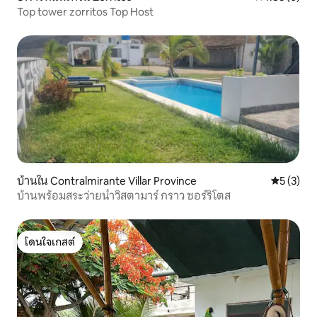
Top tower zorritos Top Host
บ้านใน Contralmirante Villar Province
คะแนนเฉลี่
5 (3)
บ้านพร้อมสระว่ายน้ำวิสตามาร์ กราว ซอร์ริโตส
โดนใจเกสต์
โดนใจเกสต์