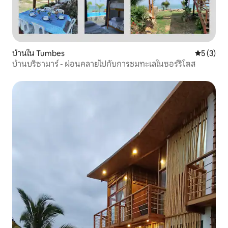
บ้านใน Tumbes
คะแนนเฉลี่
5 (3)
บ้านบริซามาร์ - ผ่อนคลายไปกับการชมทะเลในซอร์ริโตส