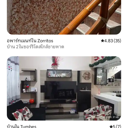
อพาร์ทเมนท์ใน Zorritos
คะแนนเฉลี่ย 4.
4.83 (35)
บ้าน 2 ในซอร์ริโตสใกล้ชายหาด
บ้านใน Tumbes
คะแนนเฉลี่
5 (7)