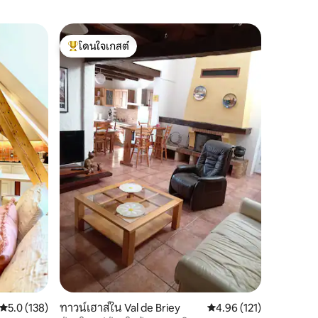
อพาร์ทเ
โดนใจเกสต์
ซูเปอร์โ
ลากาโนเป, 
โดนใจเกสต์ที่สุด
ซูเปอร์โ
จากุซซี่/
✨ La Cano
ติกพร้อมจ
ลักเซมเบิร์ก ✨ ดื่มด่ำกับห้องส
เอกลักษณ
น้ำส่วนตั
และลักเซม
เป็นสถานท
แปลกใหม่
หรือห้อง
ประสบการ
ความหรูหร
ได้มาบรร
คะแนนเฉลี่ย 5.0 จาก 5, 138 รีวิว
5.0 (138)
ทาวน์เฮาส์ใน Val de Briey
คะแนนเฉลี่ย 4.96 จาก 5, 
4.96 (121)