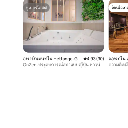
ซูเปอร์โฮสต์
โดนใจเกส
ซูเปอร์โฮสต์
โดนใจเกส
อพาร์ทเมนท์ใน Hettange-Gra
คะแนนเฉลี่ย 4.93 จาก 5, 
4.93 (30)
ลอฟท์ใน เ
nde
OnZen-ประสบการณ์สปาแบบญี่ปุ่น ซาวน่า
ความคิดม
เรือนอบไอน้ำ บัลเนโอ