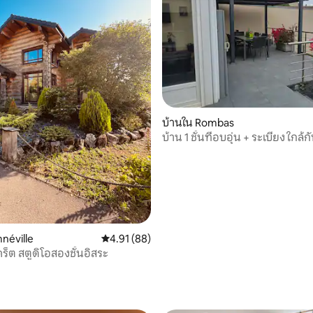
บ้านใน Rombas
บ้าน 1 ชั้นที่อบอุ่น + ระเบียง ใกล้ก
ลล์
néville
คะแนนเฉลี่ย 4.91 จาก 5, 88 รีวิว
4.91 (88)
สตูดิโอซีเคร็ต สตูดิโอสองชั้นอิสระ
49 รีวิว