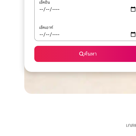
เช็คอิน
เช็คเอาท์
ค้นหา
เกสต