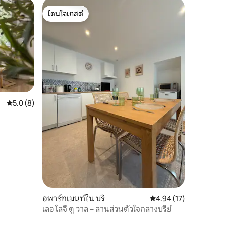
โดนใจเกสต์
โดนใจเกสต์
คะแนนเฉลี่ย 5.0 จาก 5, 8 รีวิว
5.0 (8)
อพาร์ทเมนท์ใน บริ
คะแนนเฉลี่ย 4.94 จาก 5,
4.94 (17)
เลอ โลจี ดู วาล – ลานส่วนตัวใจกลางบรีย์