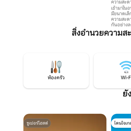
ความสะดวก
Body of Water มีที่จอดรถฟรีที่อาคาร
ห้องนอน/
เข้ามาในอ
ทางด่วน A4-A31 (10 นาที) ร้านอาหาร/ร้าน
มีขนาดเล็
ค้า/ซูเปอร์มาร์เก็ต + สถานีชาร์จห่างออกไป
ความสะดว
800 ม. ปิด * ศูนย์นักท่องเที่ยวอัมเนวิลล์ *
กันอย่างลงตัว ห้องครัวมีอุ
สวนสนุกวอลลี่เกเตอร์ ห้องครัวพร้อม
ทีวีมีบริก
อุปกรณ์ครบครันพร้อมความสะดวกสบาย
สิ่งอำนวยความส
เชื่อมต่ออินเท
ทั้งหมด เตียงพร้อมที่นอนพรีเมี่ยม 140 x
ตั้งอยู่ใ
200 เตียง P และเก้าอี้ H ตามคำขอ ทางเข้า
ใจกลางเมือ
ส่วนตัว
พิซซ่า 24 ชั่วโมงทุก
เซ็ตต์ 20 น
จากเมตซ์ 3
40 นาทีจา
ห้องครัว
Wi-F
ยั
ซูเปอร์โฮสต์
โดนใจเกส
ซูเปอร์โฮสต์
โดนใจเกส