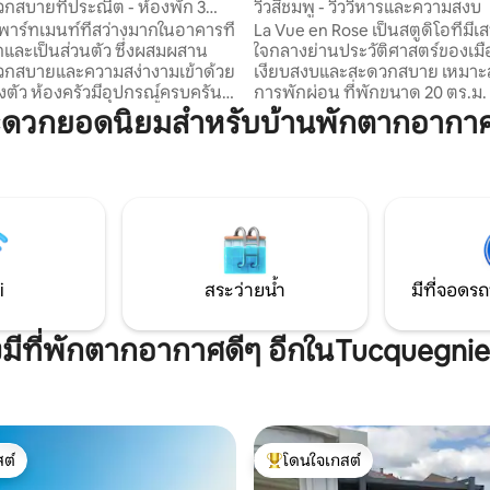
Partie - Ancienne Ville
สบายที่ประณีต - ห้องพัก 3
วิวสีชมพู - วิววิหารและความสงบ
2 ห้องนอนเต็มรูปแบบ
พาร์ทเมนท์ที่สว่างมากในอาคารที่
La Vue en Rose เป็นสตูดิโอที่มีเส
กและเป็นส่วนตัว ซึ่งผสมผสาน
ใจกลางย่านประวัติศาสตร์ของเมื
กสบายและความสง่างามเข้าด้วย
เงียบสงบและสะดวกสบาย เหมาะ
ปกรณ์ครบครัน
การพักผ่อน ที่พักขนาด 20 ตร.ม. แห่งนี้
าร VOD และช่องเคเบิลทั้งหมด การ
ตกแต่งอย่างพิถีพิถัน ให้บรรยา
ะดวกยอดนิยมสำหรับบ้านพักตากอากา
อร์เน็ตไฟเบอร์ อพาร์ทเมนท์
ห้องพักในโรงแรม... แต่ดีกว่า: ใกล้
นทำเลที่สะดวก ใกล้ทางหลวง
และเต็มไปด้วยบุคลิกภาพ 📍 ตั้งอยู่บนชั้น 3
ง ซูเปอร์มาร์เก็ต และเครื่องขาย
ไม่มีลิฟต์ (ความพยายามนี้คุ้มค่ากั
วัน ห่างจากเอช-ซูร์-อัล
เห็น ✨) ห่างจากมหาวิหาร 150 เมตร 🚗 
าที ห่างจากทียงวิลล์ 20 นาที ห่าง
จะส่งคู่มือการมาถึงให้เพื่อช่วยคุณ
0 นาที ห่างลักเซมเบิร์ก 30 นาที
จอดรถที่เหมาะสมที่สุดตามความ
กอาร์ลอน (เบลเยียม)
ของคุณ (ใกล้เคียง ฟรี หรือ P+R)
i
สระว่ายน้ำ
มีที่จอดรถ
งมีที่พักตากอากาศดีๆ อีกในTucquegni
ต์
โดนใจเกสต์
ต์
โดนใจเกสต์ที่สุด