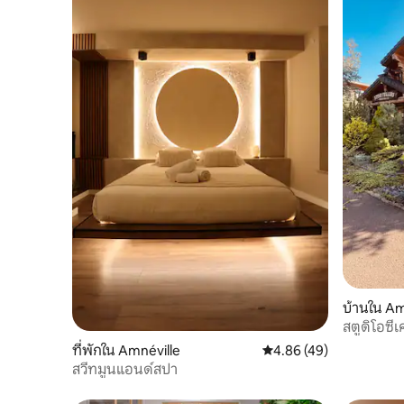
บ้านใน Am
ที่พักใน Amnéville
คะแนนเฉลี่ย 4.86 จาก 5, 
4.86 (49)
สวีทมูนแอนด์สปา