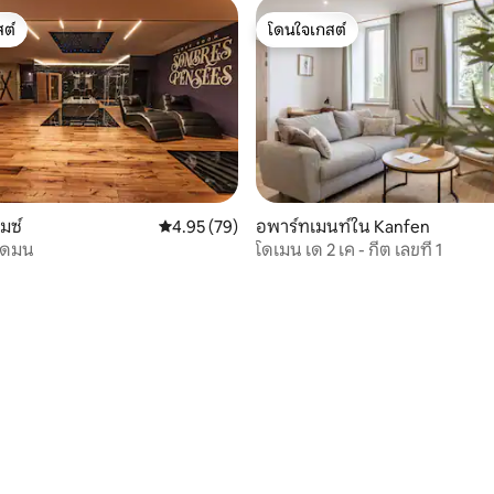
ต์
โดนใจเกสต์
ต์
โดนใจเกสต์
30 รีวิว
มซ์
คะแนนเฉลี่ย 4.95 จาก 5, 79 รีวิว
4.95 (79)
อพาร์ทเมนท์ใน Kanfen
ืดมน
โดเมน เด 2 เค - กีต เลขที่ 1