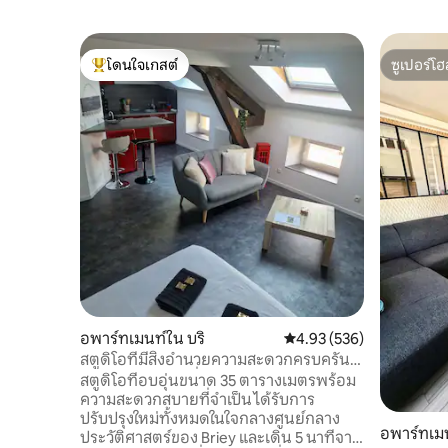
โดนใจเกสต์
ซูเปอร์โฮ
โดนใจเกสต์ที่สุด
ซูเปอร์โฮ
อพาร์ทเมนท์ใน บริ
คะแนนเฉลี่ย 4.93 จาก 5, 5
4.93 (536)
สตูดิโอที่มีสิ่งอำนวยความสะดวกครบครัน
และอยู่ในบริเวณที่เงียบสงบ บริการมี
สตูดิโอที่อบอุ่นขนาด 35 ตารางเมตรพร้อม
คุณภาพ
ความสะดวกสบายที่จำเป็น ได้รับการ
ปรับปรุงใหม่ทั้งหมดในใจกลางศูนย์กลาง
อพาร์ทเม
ประวัติศาสตร์ของ Briey และเดิน 5 นาทีจาก