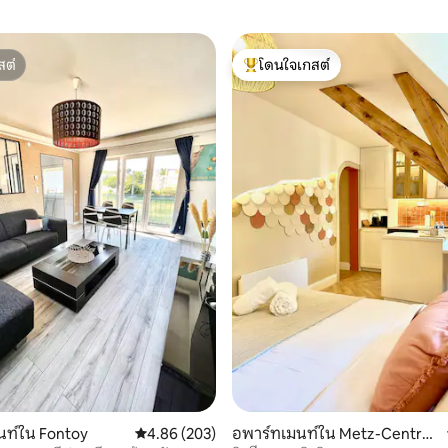
สต์
โดนใจเกสต์
สต์
โดนใจเกสต์ที่สุด
36 รีวิว
นท์ใน Fontoy
คะแนนเฉลี่ย 4.86 จาก 5, 203 รีวิว
4.86 (203)
อพาร์ทเมนท์ใน Metz-Centre -