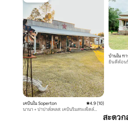
โดนใจเกสต์
บ้านใน ทาร
ยินดีต้อน
สุขกับการเ
เคบินใน Soperton
คะแนนเฉลี่ย 4.9 จาก 5,
4.9 (10)
นานา + ปาปาส์เพลส: เคบินริมสระสไตล์
ชนบท
สะดวกส