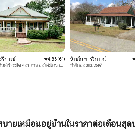
์รีทาวน์
คะแนนเฉลี่ย 4.85 จาก 5, 61 รีวิว
4.85 (61)
บ้านใน ทาร์รีทาวน์
ค
รับสู่พีระมิดคอทเทจ ขอให้มีความ
ที่พักของแบรดดี้
ข้าพัก
 10 รีวิว
บายเหมือนอยู่บ้านในราคาต่อเดือนสุด