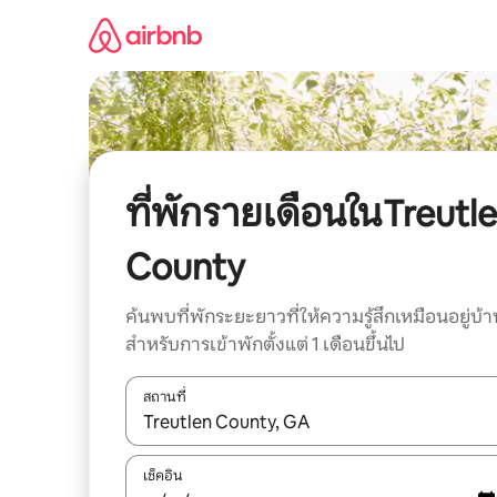
ข้าม
ไป
ยัง
เนื้อหา
ที่พักรายเดือนในTreutl
County
ค้นพบที่พักระยะยาวที่ให้ความรู้สึกเหมือนอยู่บ้า
สำหรับการเข้าพักตั้งแต่ 1 เดือนขึ้นไป
สถานที่
ใช้ลูกศรขึ้นลง หรือใช้การสัมผัสหรือปัด เพื่อสำรวจผ
เช็คอิน