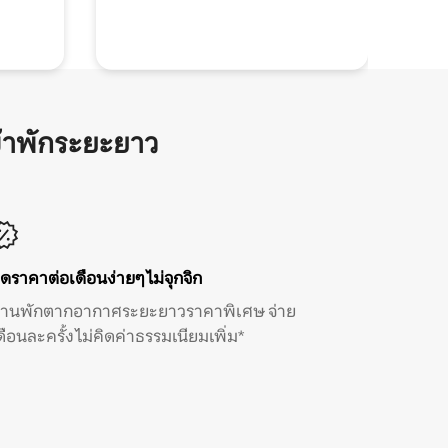
้าพักระยะยาว
ิดราคาต่อเดือนง่ายๆ ไม่จุกจิก
้านพักตากอากาศระยะยาวราคาพิเศษ จ่าย
ดือนละครั้ง ไม่คิดค่าธรรมเนียมเพิ่ม*