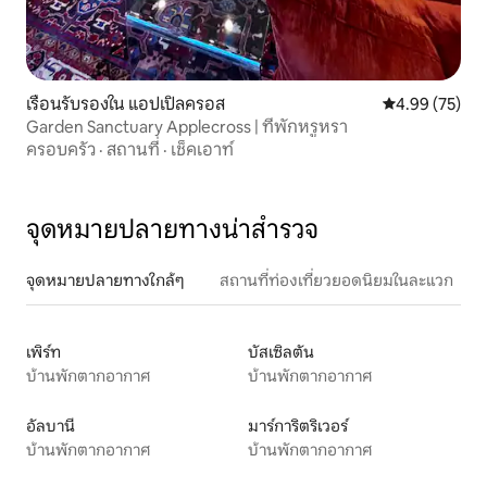
เรือนรับรองใน แอปเปิลครอส
คะแนนเฉลี่ย 4.
4.99 (75)
Garden Sanctuary Applecross | ที่พักหรูหรา
ครอบครัว
·
สถานที่
·
เช็คเอาท์
จุดหมายปลายทางน่าสำรวจ
จุดหมายปลายทางใกล้ๆ
สถานที่ท่องเที่ยวยอดนิยมในละแวก
เพิร์ท
บัสเซิลตัน
บ้านพักตากอากาศ
บ้านพักตากอากาศ
อัลบานี
มาร์การิตริเวอร์
บ้านพักตากอากาศ
บ้านพักตากอากาศ