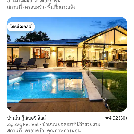
อาร์มาเดลเฮ้าส์: เดอะบาร์น
สถานที่
·
ครอบครัว
·
พื้นที่กลางแจ้ง
โดนใจเกสต์
โดนใจเกสต์
บ้านใน กู๊สเบอรี ฮิลล์
คะแนนเฉลี่ย 4.
4.92 (50)
Zig Zag Retreat - บ้านบนยอดเขาที่มีวิวสวยงาม
สถานที่
·
ครอบครัว
·
คุณภาพการนอน