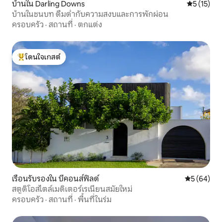
บ้านใน Darling Downs
คะแนนเฉลี่ย
5 (15)
บ้านในชนบท ดื่มด่ำกับความสงบและการพักผ่อน
ครอบครัว
·
สถานที่
·
ตกแต่ง
โดนใจเกสต์
โดนใจเกสต์ที่สุด
เรือนรับรองใน บีคอนส์ฟิลด์
คะแนนเฉลี่ย
5 (64)
สตูดิโอสไตล์เมดิเตอร์เรเนียนสมัยใหม่
ครอบครัว
·
สถานที่
·
พื้นที่ในร่ม