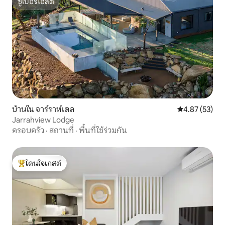
ซูเปอร์โฮสต์
ซูเปอร์โฮสต์
บ้านใน จาร์ราห์เดล
คะแนนเฉลี่ย 4.
4.87 (53)
Jarrahview Lodge
ครอบครัว
·
สถานที่
·
พื้นที่ใช้ร่วมกัน
โดนใจเกสต์
โดนใจเกสต์ที่สุด