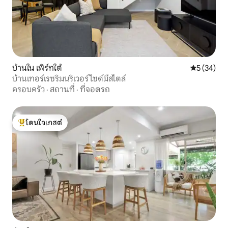
บ้านใน เพิร์ทใต้
คะแนนเฉลี่ย
5 (34)
บ้านเทอร์เรซริมนริเวอร์ไซด์มีสไตล์
ครอบครัว
·
สถานที่
·
ที่จอดรถ
โดนใจเกสต์
โดนใจเกสต์ที่สุด