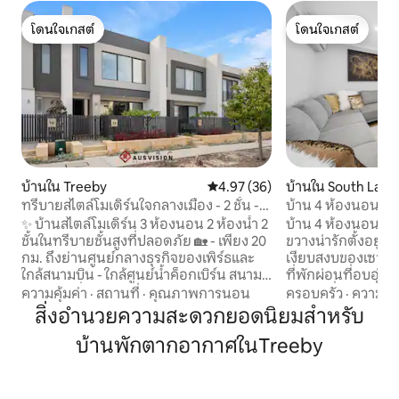
โดนใจเกสต์
โดนใจเกสต์
โดนใจเกสต์
โดนใจเกสต์
บ้านใน Treeby
คะแนนเฉลี่ย 4.97 จาก 5, 36 รีวิว
4.97 (36)
บ้านใน South Lake
ทรีบายสไตล์โมเดิร์นใจกลางเมือง - 2 ชั้น -
บ้าน 4 ห้องนอนที่ม
สะดวกสบาย - สนามบิน มหาวิทยาลัย
✨ บ้านสไตล์โมเดิร์น 3 ห้องนอน 2 ห้องน้ำ 2
บ้าน 4 ห้องนอนสำห
ชั้นในทรีบายชั้นสูงที่ปลอดภัย 🏡 - เพียง 20
ขวางน่ารักตั้งอยู
กม. ถึงย่านศูนย์กลางธุรกิจของเพิร์ธและ
เงียบสงบของเซาท์เลคส
ใกล้สนามบิน - ใกล้ศูนย์น้ำค็อกเบิร์น สนาม
ที่พักผ่อนที่อบอุ่น
กีฬาท้องถิ่น ร้านค้า สวนสาธารณะ และ
สะดวกที่ทันสมัยแล
ความคุ้มค่า
·
สถานที่
·
คุณภาพการนอน
ครอบครัว
·
ความคุ้
ทางด่วน - ใกล้มหาวิทยาลัยเมอร์ด็อก โรง
คลายสำหรับครอบครัวห
สิ่งอำนวยความสะดวกยอดนิยมสำหรับ
พยาบาลฟิโอน่าสแตนลีย์ และสนามบินจัน
เดินทางที่สะดวกสบ
บ้านพักตากอากาศในTreeby
ดาโคท (5 กม.) — เหมาะสำหรับพนักงาน
เที่ยวใกล้เคียงแล
FIFO 🏠 จุดเด่น: - ห้องครัวเต็มรูปแบบ - ที่
เป็นสถานที่ที่ดีเย
จอดรถฟรี - การตกแต่งภายในที่มีสไตล์ -
และผ่อนคลาย สถานที่ท่องเที่ยวยอดนิยม
พื้นที่กลางแจ้งส่วนตัว - เหมาะสำหรับ
มากมายรวมถึง Adv