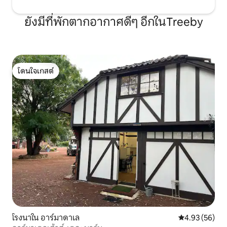
ยังมีที่พักตากอากาศดีๆ อีกในTreeby
โดนใจเกสต์
โดนใจเกสต์
โรงนาใน อาร์มาดาเล
คะแนนเฉลี่ย 4.
4.93 (56)