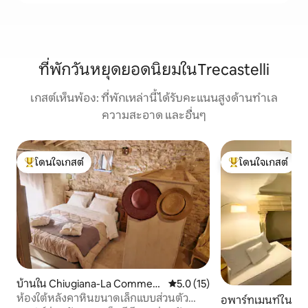
ที่พักวันหยุดยอดนิยมในTrecastelli
เกสต์เห็นพ้อง: ที่พักเหล่านี้ได้รับคะแนนสูงด้านทำเล
ความสะอาด และอื่นๆ
โดนใจเกสต์
โดนใจเกสต์
โดนใจเกสต์ที่สุด
โดนใจเกสต์ที่สุด
บ้านใน Chiugiana-La Commen
คะแนนเฉลี่ย 5.0 จาก 5, 15 รีวิว
5.0 (15)
da
ห้องใต้หลังคาหินขนาดเล็กแบบส่วนตัว
อพาร์ทเมนท์ใน อูร์