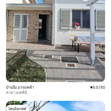
บ้านใน มารอตต้า
คะแนนเฉลี่ย 5
5.0 (10)
คาซา เบตตินี
โดนใจเกสต์