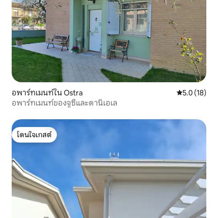
อพาร์ทเมนท์ใน Ostra
คะแนนเฉลี่ย 5
5.0 (18)
อพาร์ทเมนท์ของจูซี่และดานิเอเล
โดนใจเกสต์
โดนใจเกสต์