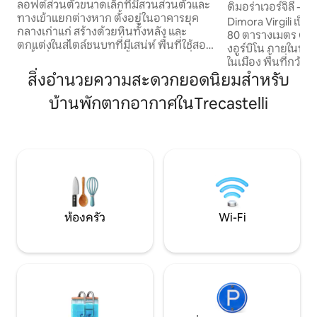
พร้อมสวน
ลอฟต์ส่วนตัวขนาดเล็กที่มีสวนส่วนตัวและ
ดิมอร่าเวอร์จิลี - อู
ทางเข้าแยกต่างหาก ตั้งอยู่ในอาคารยุค
Dimora Virgili เป
กลางเก่าแก่ สร้างด้วยหินทั้งหลัง และ
80 ตารางเมตร ตั้งอ
ตกแต่งในสไตล์ชนบทที่มีเสน่ห์ พื้นที่ใช้สอย
งอูร์บิโน ภายในหนึ่
มีเนื้อที่ 32 ตารางเมตร ตั้งอยู่ในทำเลที่
ในเมือง พื้นที่กว้า
สวยงาม มีที่จอดรถหน้าบ้าน บริเวณเงียบ
ความสะดวกครบครั
สิ่งอำนวยความสะดวกยอดนิยมสำหรับ
สงบ และสิ่งอำนวยความสะดวกทุกอย่างอยู่
เข้าพักที่สะดวกสบ
ห่างออกไป 1 กม. (0.6 ไมล์) ตั้งอยู่ห่างจาก
บ้านพักตากอากาศในTrecastelli
แห่งนี้ตั้งอยู่ในบริ
โบสถ์เก่า 30 เมตร ตั้งอยู่ในหมู่บ้านเล็ก แต่
คุณค่าอย่างมาก โดย
เป็นที่พักแบบส่วนตัว ห่างจากเปรูจา 10 นาที
รับการดูแลอย่างดีแ
ห่างจากทะเลสาบทราซิเมโน 15 นาที ห่าง
บรรยากาศที่เงียบ
จากคอร์เชียโน 5 นาที ห่างจากอัสซีซี 25
สำหรับผู้ที่ต้องการใ
นาที
สงบ อาศัยอยู่ในปร
สละความสะดวกส
ห้องครัว
Wi-Fi