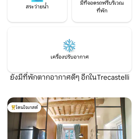
มีที่จอดรถฟรีบริเวณ
สระว่ายน้ำ
ที่พัก
เครื่องปรับอากาศ
ยังมีที่พักตากอากาศดีๆ อีกในTrecastelli
โดนใจเกสต์
โดนใจเกสต์ที่สุด