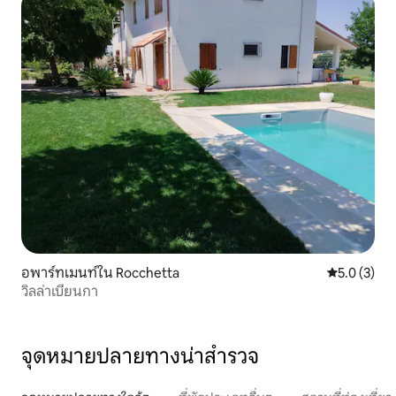
อพาร์ทเมนท์ใน Rocchetta
คะแนนเฉลี่ย 
5.0 (3)
วิลล่าเบียนกา
จุดหมายปลายทางน่าสำรวจ