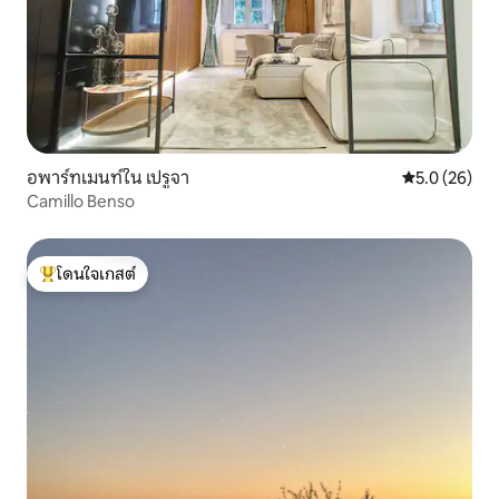
อพาร์ทเมนท์ใน เปรูจา
คะแนนเฉลี่ย 5
5.0 (26)
Camillo Benso
โดนใจเกสต์
โดนใจเกสต์ที่สุด