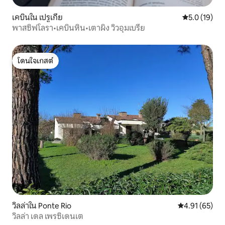
เคบินใน เปรูเกีย
คะแนนเฉลี่ย 5
5.0 (19)
พาสซิฟโลรา•เคบินหิน•เตาผิง วิวอุมเบรีย
โดนใจเกสต์
โดนใจเกสต์
วิลล่าใน Ponte Rio
คะแนนเฉลี่ย 4.
4.91 (65)
วิลล่า เดล เพรซิเดนเต