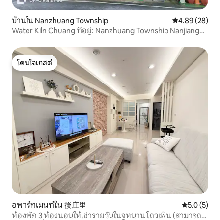
บ้านใน Nanzhuang Township
คะแนนเฉลี่ย 4.
4.89 (28)
Water Kiln Chuang ที่อยู่: Nanzhuang Township Nanjiang
Village 14 Neighborhood Xiaodonghe No. 3 ID: 941123ivy
โดนใจเกสต์
โดนใจเกสต์
อพาร์ทเมนท์ใน 後庄里
คะแนนเฉลี่ย 
5.0 (5)
ห้องพัก 3 ห้องนอนให้เช่ารายวันในจูหนาน โถวเฟิน (สามารถ