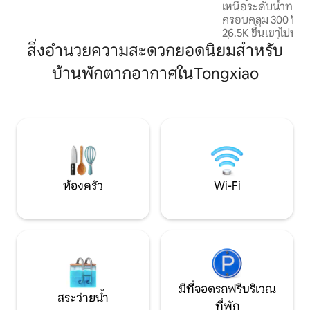
เหนือระดับน้ำทะเล 
ธรรมชาติเป็นหนึ่งเดียว!หยุนไคตอบสนอง
ครอบคลุม 300 ปิง
ทุกความต้องการของคุณ คุณพร้อมที่จะ
26.5K ขึ้นเขาไปประ
สัมผัสมันแล้วหรือยัง? * คำแนะนำเกี่ยวกับ
ที่รู้จักกันในชื่อ "บ
สิ่งอำนวยความสะดวกยอดนิยมสำหรับ
ที่พัก (โปรดอ่านอย่างละเอียด การจอง
ป์มา 7 ปีแล้วและเจ้
ถือว่ายอมรับสิ่งต่อไปนี้) - คลาวด์แคมป์ปิ้ง
บ้านพักตากอากาศในTongxiao
สามารถดูแลได้ดังน
เฮ้าส์ตั้งอยู่บนภูเขา โปรดเตรียมอาหารก่อน
การต่อไป แม้ว่าที่
ขึ้นเขา มีถนนขึ้นเขา 1.5 กม. - รับผู้เข้าพัก
ภูเขาแต่ก็มีเพื่อน
ครั้งละหนึ่งกลุ่มเท่านั้น ขณะนี้ไม่มีอาหาร
ปลอดภัยสวนส้มที่อย
เช้าให้บริการ - เช็กอิน: 15:00 น. - 20:00 น.
ฤดูหนาวเก็บวันที่ส
เช็กเอาท์: 11:00 น. หรือเร็วกว่านั้น - ผ้า
ไม่กี่ดอกการ์เกิลน้
ขนหนู เจลอาบน้ำ แชมพู (ไม่มีแปรงสีฟันให้)
หนึ่งแถวปลูกอยู่น
Wi-Fi อุปกรณ์วิดีโอ ไพ่นกกระจอก เกม
พิเศษเมื่อเปลี่ยนสี
กระดาน และกาแฟแฮนด์เมด - ห้องครัวมีตู้
ฤดูใบไม้ร่วงและฤด
เย็น เตาไฟฟ้าเซรามิก เตาแก๊ส (นำถังแก๊ส
ห้องครัว
Wi-Fi
กุมภาพันธ์ดอกซากุ
มาเอง) เตาอบ เครื่องใช้บนโต๊ะอาหาร ฯลฯ
ประมาณ 3.3 กิโลเ
ห้ามสร้างควัน โปรดทำความสะอาดหลัง
ซากุระนับพันดอกบ
การใช้งาน - มีเตาถ่านขนาด 22 นิ้วให้ โปรด
เดียวกัน เมษายนส
เตรียมถ่าน ตะแกรงป้องกัน และทำความ
สัปดาห์ในบ้านไม
สะอาดหลังการใช้งาน - สำหรับการบำรุง
เดือนพฤษภาคม June
รักษาที่พักโปรดอย่าสูบบุหรี่ในอาคาร (รวม
sidelide watch Abl
ถึงห้องน้ำ) - กรุณาลดเสียงลงหลัง 22:00 น.
กรกฎาคมสิงหาคม
มีที่จอดรถฟรีบริเวณ
- หากเฟอร์นิเจอร์ เครื่องใช้ไฟฟ้า ฯลฯ
กวนสายที่ 6 การเก็
สระว่ายน้ำ
ภายในหรือภายนอกบ้านเสียหายหรือ
ที่พัก
ทะเลสาบขนาดใหญ่ 3