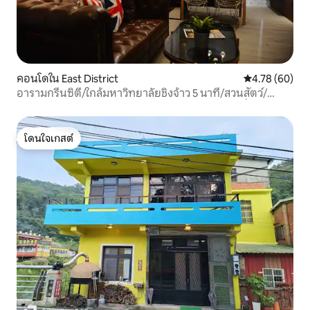
คอนโดใน East District
คะแนนเฉลี่ย 4.
4.78 (60)
อารามกรีนซิตี/ใกล้มหาวิทยาลัยชิงจ้าว 5 นาที/สวนสัตว์/
พิพิธภัณฑ์แก้ว 2-4 คน Marshall 2 ห้องนอน 1 ห้องนั่งเล่น
พร้อมเครื่องซักผ้าและเครื่องอบผ้า [แผนเช่ารายเดือน]
โดนใจเกสต์
โดนใจเกสต์