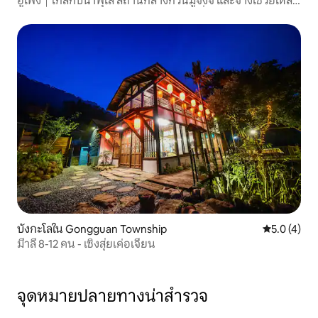
อู่เฟิง｜ใกล้กับน้ำพุใส สถานีกลางกวนมู่จงจี๋ และจางเซวี่ยเหลี
ยง｜ป่าบนภูเขาสำหรับการบำบัดรักษาที่ความสูง 800 เมตร
เป็นพื้นที่ส่วนตัวในสวนผักและผลไม้ขนาด 300 ปิง｜สามารถใช้
ป่าทั้งหมดได้แม้มีเพียง 2 คน
บังกะโลใน Gongguan Township
คะแนนเฉลี่ย 
5.0 (4)
มี่้าลี่ 8-12 คน - เซิงสุ่ยเค่อเจี้ยน
จุดหมายปลายทางน่าสำรวจ