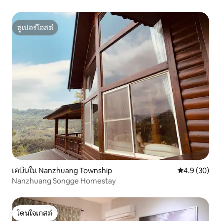
เช่าห้องเดี่ยวได้) มีอินเทอร์เน็ตให้ดูทีวีได้
ซูเปอร์โฮสต์
ซูเปอร์โฮสต์
เคบินใน Nanzhuang Township
คะแนนเฉลี่ย 4
4.9 (30)
Nanzhuang Songge Homestay
โดนใจเกสต์
โดนใจเกสต์