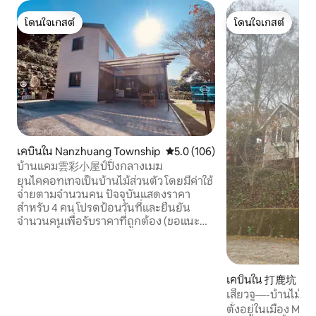
โดนใจเกสต์
โดนใจเกสต์
โดนใจเกสต์
โดนใจเกสต์
เคบินใน Nanzhuang Township
คะแนนเฉลี่ย 5.0 จาก 5, 106 รีวิว
5.0 (106)
บ้านแคม雲彩小屋ป์ปิ้งกลางเมฆ
ยุนไคคอทเทจเป็นบ้านไม้ส่วนตัว โดยมีค่าใช้
จ่ายตามจำนวนคน ปัจจุบันแสดงราคา
สำหรับ 4 คน โปรดป้อนวันที่และยืนยัน
จำนวนคนเพื่อรับราคาที่ถูกต้อง (ขอแนะนำ
ให้ขับรถขึ้นเขา โปรดแจ้งให้เราทราบหาก
คุณจะขี่จักรยาน) อยู่ห่างจากเมืองและ
เพลิดเพลินไปกับความงามของธรรมชาติที่
ระดับความสูง 500 เมตรเหนือระดับน้ำ
เคบินใน 打鹿坑
ทะเล!ทะเลป่าซิมโฟนีที่สวยงามของ
เสี่ยวจู—-บ้านไม้หลั
ธรรมชาติผู้ดูแลที่สดใหม่และน้ำบริสุทธิ์ของ
ตั้งอยู่ในเมือง Mi
ป่าภูเขาที่สำคัญที่สุดคือการดื่มด่ำที่นี่และ