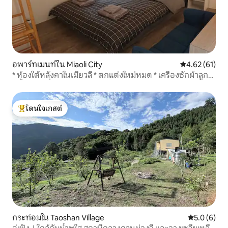
อพาร์ทเมนท์ใน Miaoli City
คะแนนเฉลี่ย 4.
4.62 (61)
* ห้องใต้หลังคาในเมี่ยวลี่ * ตกแต่งใหม่หมด * เครื่องซักผ้าลูก
กลิ้งและเครื่องอบผ้า *
โดนใจเกสต์
โดนใจเกสต์ที่สุด
กระท่อมใน Taoshan Village
คะแนนเฉลี่ย 
5.0 (6)