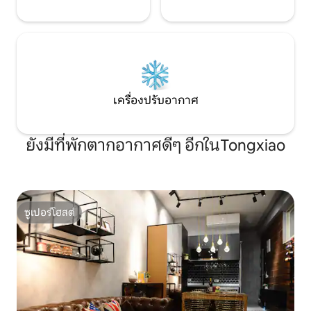
สูญหาย จะต้องชดเชยตามราคาตลาด - ขอ
ดัง "ร้านก๋วยเตี๋ย
ให้ผู้ปกครองคำนึงถึงความปลอดภัยของ
เต้าหู้ชิงอาน 10 ก
เพื่อนตัวน้อยและห้ามปีนเขาวิ่งไล่ทั้งภายใน
นาที 17 กม. ไปยังไ
และภายนอก - ห้ามจุดพลุหรือดอกไม้เพลิง
รถยนต์
เครื่องปรับอากาศ
ยังมีที่พักตากอากาศดีๆ อีกในTongxiao
ซูเปอร์โฮสต์
ซูเปอร์โฮสต์