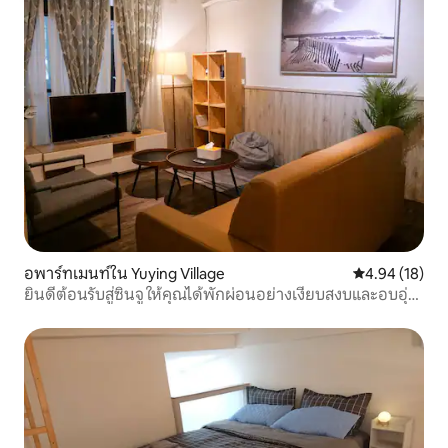
อพาร์ทเมนท์ใน Yuying Village
คะแนนเฉลี่ย 4.
4.94 (18)
ยินดีต้อนรับสู่ซินจู ให้คุณได้พักผ่อนอย่างเงียบสงบและอบอุ่น
ในชีวิตประจำวัน