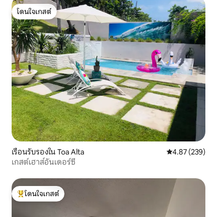
โดนใจเกสต์
โดนใจเกสต์
เรือนรับรองใน Toa Alta
คะแนนเฉลี่ย 4.8
4.87 (239)
เกสต์เฮาส์อันเดอร์ซี
โดนใจเกสต์
โดนใจเกสต์ที่สุด