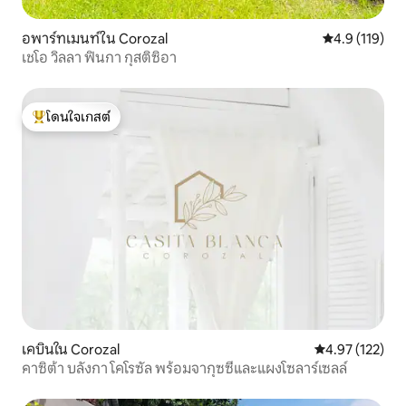
อพาร์ทเมนท์ใน Corozal
คะแนนเฉลี่ย 4.
4.9 (119)
เชโอ วิลลา ฟินกา กุสติซิอา
โดนใจเกสต์
โดนใจเกสต์ที่สุด
เคบินใน Corozal
คะแนนเฉลี่ย 4.9
4.97 (122)
คาซิต้า บลังกา โคโรซัล พร้อมจากุซซี่และแผงโซลาร์เซลล์