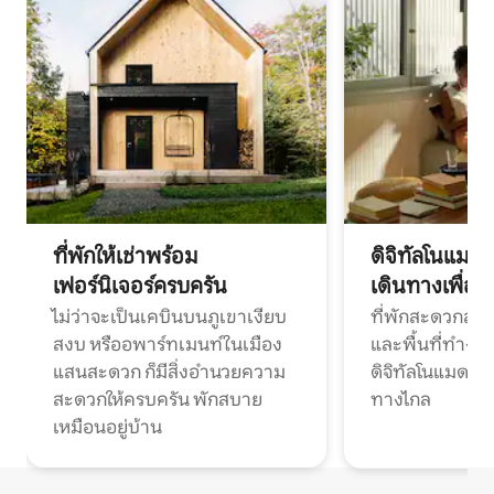
ที่พักให้เช่าพร้อม
ดิจิทัลโนแมด
เฟอร์นิเจอร์ครบครัน
เดินทางเพื่อ
ไม่ว่าจะเป็นเคบินบนภูเขาเงียบ
ที่พักสะดวกสบา
สงบ หรืออพาร์ทเมนท์ในเมือง
และพื้นที่ทำงา
แสนสะดวก ก็มีสิ่งอำนวยความ
ดิจิทัลโนแมดแ
สะดวกให้ครบครัน พักสบาย
ทางไกล
เหมือนอยู่บ้าน