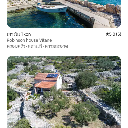
เกาะใน Tkon
คะแนนเฉลี่ย 
5.0 (5)
Robinson house Vitane
ครอบครัว
·
สถานที่
·
ความสะอาด