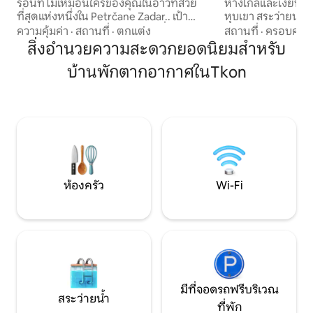
ร้อนที่ไม่เหมือนใครของคุณในอ่าวที่สวย
ห่างไกลและเงียบสงบ 
ที่สุดแห่งหนึ่งใน Petrčane Zadar.. เป้า
หุบเขา สระว่ายน้ำอ
หมายของเราคือการสร้างสถานที่ให้คุณมี
ถึงพฤศจิกายน สถานที่ยอดเยี่ยมสำหรับ
ความคุ้มค่า
·
สถานที่
·
ตกแต่ง
สถานที่
·
ครอบครัว
ความสุขตั้งแต่ตอนที่คุณมาถึง.. มันเป็น
การพักผ่อนและเป็น
สิ่งอำนวยความสะดวกยอดนิยมสำหรับ
ความฝันและแน่นอนว่าเป็นจุดหมายปลาย
สำรวจภูมิภาคและโครเอเชีย
บ้านพักตากอากาศในTkon
ทางที่คุณไม่ต้องการจากไป.. ความสุข
เมือง ซาดาร์อยู่ห่
บริสุทธิ์.. ความเป็นเลิศระดับสูงสุด 200
บิน 20 กม.) Šibenik
ตารางเมตรสระว่ายน้ำขนาด 40 ตาราง
สปลิทอยู่ห่างออกไ
เมตรพื้นที่ออกกำลังกายและโยคะส่วนตัว
กม.) ระยะทางที่น่าสนใจ ทะเลสาบ Plitvice
ซาวน่า 3 ห้องนอน 1 โซฟาที่สะดวกสบาย 3
อยู่ห่างออกไป 125
ห้องน้ำที่จอดรถ 5 คันและรายละเอียด
กม. ห่างจากคอร์นา
ความหรูหราอื่นๆอีกมากมายสำหรับสูงสุด
5 คน! จองเลย!!
ห้องครัว
Wi-Fi
มีที่จอดรถฟรีบริเวณ
สระว่ายน้ำ
ที่พัก