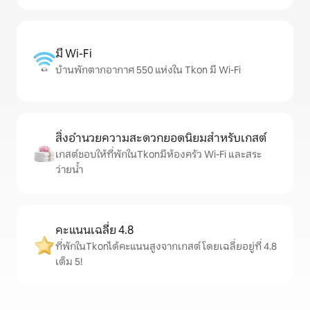
มี Wi-Fi
บ้านพักตากอากาศ 550 แห่งใน Tkon มี Wi-Fi
สิ่งอำนวยความสะดวกยอดนิยมสำหรับเกสต์
เกสต์ชอบให้ที่พักในTkonมีห้องครัว Wi-Fi และสระ
ว่ายน้ำ
คะแนนเฉลี่ย 4.8
ที่พักในTkonได้คะแนนสูงจากเกสต์ โดยเฉลี่ยอยู่ที่ 4.8
เต็ม 5!