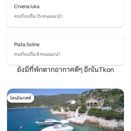
Crvena luka
คนท้องถิ่น 15 คนแนะนำ
Plaža Soline
คนท้องถิ่น 8 คนแนะนำ
ยังมีที่พักตากอากาศดีๆ อีกในTkon
โดนใจเกสต์
โดนใจเกสต์