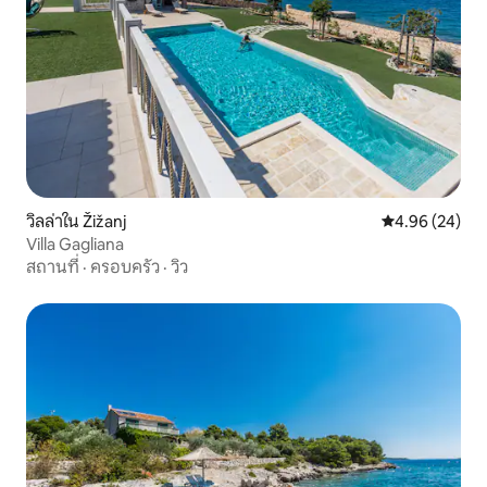
วิลล่าใน Žižanj
คะแนนเฉลี่ย 4.
4.96 (24)
Villa Gagliana
สถานที่
·
ครอบครัว
·
วิว