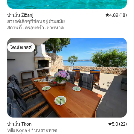
บ้านใน Žižanj
คะแนนเฉลี่ย 4.
4.89 (18)
สวรรค์เล็กๆที่ซ่อนอยู่ร่วมสมัย
สถานที่
·
ครอบครัว
·
ชายหาด
โดนใจเกสต์
โดนใจเกสต์
บ้านใน Tkon
คะแนนเฉลี่ย 5
5.0 (22)
Villa Kona 4 * บนชายหาด