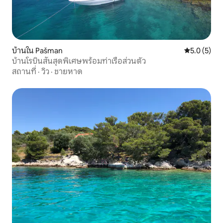
บ้านใน Pašman
คะแนนเฉลี่ย 
5.0 (5)
บ้านโรบินสันสุดพิเศษพร้อมท่าเรือส่วนตัว
สถานที่
·
วิว
·
ชายหาด