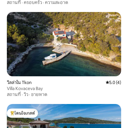
สถานที่
·
ครอบครัว
·
ความสะอาด
วิลล่าใน Tkon
คะแนนเฉลี่ย 
5.0 (4)
Villa Kovaceva Bay
สถานที่
·
วิว
·
ชายหาด
โดนใจเกสต์
โดนใจเกสต์ที่สุด