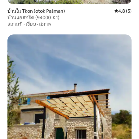
บ้านใน Tkon (otok Pašman)
คะแนนเฉลี่ย 
4.8 (5)
บ้านแอสทริด (94000-K1)
สถานที่
·
เงียบ
·
สภาพ