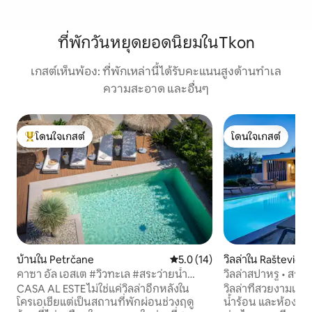
ที่พักวันหยุดยอดนิยมในTkon
เกสต์เห็นพ้อง: ที่พักเหล่านี้ได้รับคะแนนสูงด้านทำเล
ความสะอาด และอื่นๆ
โดนใจเกสต์
โดนใจเกสต์
โดนใจเกสต์ที่สุด
โดนใจเกสต์
บ้านใน Petrčane
คะแนนเฉลี่ย 5.0 จาก 5, 14 รีวิว
5.0 (14)
วิลล่าใน Raštević
คาซา อัล เอสเต #วิวทะเล #สระว่ายน้ำ
วิลล่าสปาหรู • สระว่
#ซาวน่า #ฟิตเนส #โยคะ
ซาวน่า
CASA AL ESTE ไม่ใช่แค่วิลล่าอีกหลังใน
วิลล่าที่สวยงามแห่งน
โครเอเชียแต่เป็นสถานที่พักผ่อนช่วงฤดู
น้ำร้อน และห้องซาวน่