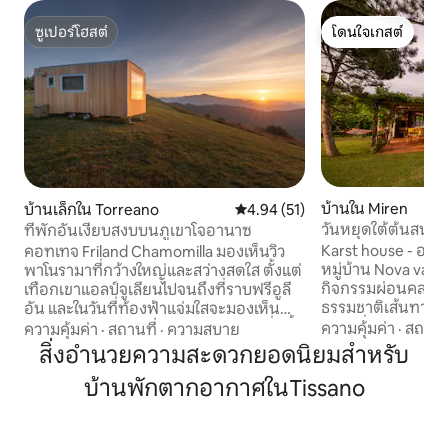
ซูเปอร์โฮสต์
โดนใจเกสต์
ซูเปอร์โฮสต์
โดนใจเกสต์
บ้านใน Miren
บ้านเล็กใน Torreano
คะแนนเฉลี่ย 4.94 จาก 5, 51 รีวิว
4.94 (51)
วันหยุดใต้ต้นสน -
ที่พักอันเงียบสงบบนภูเขาโจอานาซ
Karst house - อพาร
คอทเทจ Friland Chamomilla มองเห็นวิว
หมู่บ้าน Nova vas 
พาโนรามาที่กว้างใหญ่และสว่างสดใส ตั้งแต่
กิจกรรมผ่อนคลาย
เทือกเขาแอลป์จูเลียนไปจนถึงที่ราบฟรีอูลี
ธรรมชาติเส้นทางปั่
อัน และในวันที่ท้องฟ้าแจ่มใสจะมองเห็น
ยอดเยี่ยม วันหยุด
ทะเลและสโลวีเนียได้ ในฤดูใบไม้ผลิ ป่าตื่นขึ้น
ความคุ้มค่า
·
สถานที
ความคุ้มค่า
·
สถานที่
·
ความสบาย
ครอบครัวและสำหรับ
มาพร้อมดอกตูมใหม่ๆ อากาศเริ่มอบอุ่น
สิ่งอำนวยความสะดวกยอดนิยมสำหรับ
ธรรมชาติและประวัติ
และภูมิทัศน์ก็มีชีวิตชีวาด้วยเฉดสีเขียว วันที่
บ้านพักตากอากาศในTissano
ริมชายแดนอิตาลีเพ
แสงแดดยาวขึ้นและอากาศอุ่นขึ้นชวนให้
ชมสถานที่สโลวีเนีย
คุณใช้ชีวิตให้ช้าลง สลับไปมาระหว่างการ
ถึงได้ภายในหนึ่งชั
เดินเล่นที่ให้ความรู้สึกสดชื่นบนเนินเขาที่
Soča, Lipica, Post
มีดอกไม้บานสะพรั่งกับช่วงเวลาแห่งความ