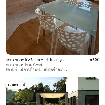
อพาร์ทเมนท์ใน Santa Maria la Longa
คะแนนเฉลี่
5 (9)
อพาร์ทเมนท์ครอสโรดส์
สถานที่
·
บริการต้อนรับ
·
บริเวณใกล้เคียง
โดนใจเกสต์
โดนใจเกสต์