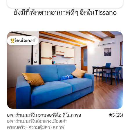
ยังมีที่พักตากอากาศดีๆ อีกในTissano
โดนใจเกสต์
โดนใจเกสต์ที่สุด
อพาร์ทเมนท์ใน ซานจอร์จิโอ ดิ โนการอ
คะแนนเฉลี่ย
5 (25)
อพาร์ทเมนท์ในใจกลางเมืองเก่า
ครอบครัว
·
ความคุ้มค่า
·
สภาพ