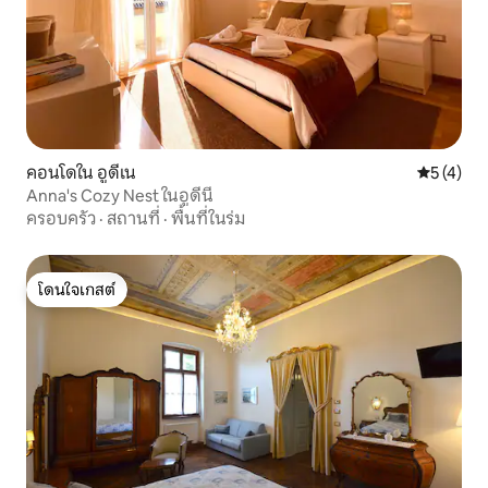
คอนโดใน อูดีเน
คะแนนเฉลี่
5 (4)
Anna's Cozy Nest ในอูดีนี
ครอบครัว
·
สถานที่
·
พื้นที่ในร่ม
โดนใจเกสต์
โดนใจเกสต์