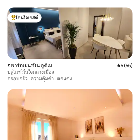
โดนใจเกสต์
โดนใจเกสต์ที่สุด
อพาร์ทเมนท์ใน อูดีเน
คะแนนเฉลี่ย
5 (56)
บลูไนท์: ในใจกลางเมือง
ครอบครัว
·
ความคุ้มค่า
·
ตกแต่ง