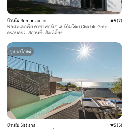
บ้านใน Remanzacco
คะแนนเฉลี่
5 (7)
ฟอเรสเตอเรีย คาซาฟอร์เต แบร์กัม โดย Cividale Gates
ครอบครัว
·
สถานที่
·
สัตว์เลี้ยง
ซูเปอร์โฮสต์
ซูเปอร์โฮสต์
บ้านใน Sistiana
คะแนนเฉลี่
5 (5)