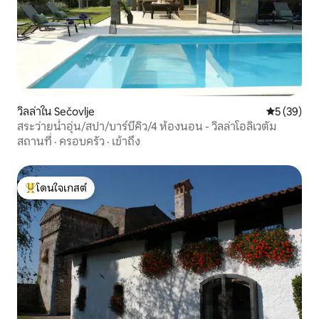
วิลล่าใน Sečovlje
คะแนนเฉลี่ย
5 (39)
สระว่ายน้ำอุ่น/สปา/บาร์บีคิว/4 ห้องนอน - วิลล่าโอลิเวตัม
สถานที่
·
ครอบครัว
·
เข้าถึง
โดนใจเกสต์
โดนใจเกสต์ที่สุด