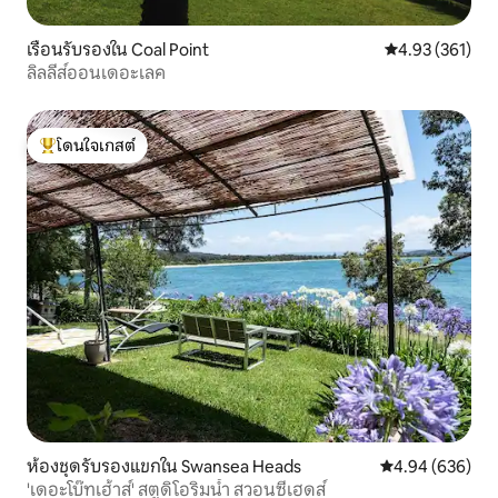
เรือนรับรองใน Coal Point
คะแนนเฉลี่ย 4.9
4.93 (361)
ลิลลี่ส์ออนเดอะเลค
โดนใจเกสต์
โดนใจเกสต์ที่สุด
ห้องชุดรับรองแขกใน Swansea Heads
คะแนนเฉลี่ย 4.94
4.94 (636)
'เดอะโบ๊ทเฮ้าส์' สตูดิโอริมน้ำ สวอนซีเฮดส์