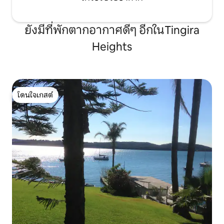
ยังมีที่พักตากอากาศดีๆ อีกในTingira
Heights
โดนใจเกสต์
โดนใจเกสต์