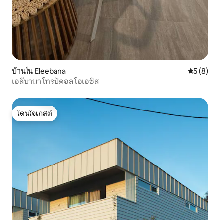
บ้านใน Eleebana
คะแนนเฉลี่
5 (8)
เอลีบานา โทรปิคอล โอเอซิส
โดนใจเกสต์
โดนใจเกสต์