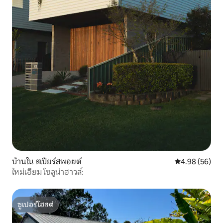
บ้านใน สเปียร์สพอยต์
คะแนนเฉลี่ย 4.
4.98 (56)
ใหม่เอี่ยม โซลูน่าฮาวส์:
ซูเปอร์โฮสต์
ซูเปอร์โฮสต์