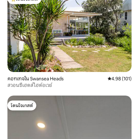
โดนใจเกสต์ที่สุด
คอทเทจใน Swansea Heads
คะแนนเฉลี่ย 4.9
4.98 (101)
สวอนซีเฮดส์ไฮด์อเวย์
โดนใจเกสต์
โดนใจเกสต์