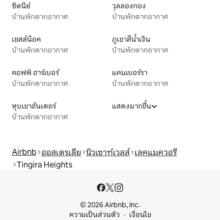
ซิดนีย์
วุลลองกอง
บ้านพักตากอากาศ
บ้านพักตากอากาศ
เชสส์น็อค
ภูเขาสีน้ำเงิน
บ้านพักตากอากาศ
บ้านพักตากอากาศ
คอฟฟ์ ฮาร์เบอร์
แคนเบอร์รา
บ้านพักตากอากาศ
บ้านพักตากอากาศ
หุบเขาฮันเตอร์
แสดงมากขึ้น
บ้านพักตากอากาศ
Airbnb
ออสเตรเลีย
นิวเซาท์เวลส์
เลคแมควอรี
Tingira Heights
© 2026 Airbnb, Inc.
ความเป็นส่วนตัว
เงื่อนไข