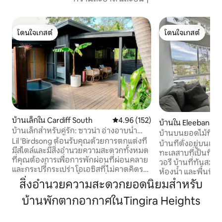
โดนใจเกสต์
โดนใจเกสต์
โดนใจเกสต์
โดนใจเกสต์
บ้านเล็กใน Cardiff South
คะแนนเฉลี่ย 4.96 จาก 5, 152 รีวิว
4.96 (152)
บ้านใน Eleebana
บ้านเล็กสำหรับคู่รัก: ซาวน่า อ่างอาบน้ำ
บ้านบนยอดไม้ที่กว
กลางแจ้ง และหลุมก่อไฟ
Lil 'Birdsong ต้อนรับคุณด้วยการตกแต่งที่
ทะเลสาบและป่า
บ้านที่ตั้งอยู่บนเน
มีสไตล์และมีสิ่งอำนวยความสะดวกทั้งหมด
ทะเลสาบที่เป็นที่น
ที่คุณต้องการเพื่อการพักผ่อนที่ผ่อนคลาย
วอรี บ้านที่ทันสมัย
และกระปรี้กระเปร่า โอเอซิสที่ไม่คาดคิดราย
ห้องน้ำ และพื้นที่นั่ง
ล้อมไปด้วยเสียงนกพื้นเมืองที่เงียบสงบอยู่
สมบูรณ์แบบสำหรั
สิ่งอำนวยความสะดวกยอดนิยมสำหรับ
ใกล้ๆและมองเห็นวิวใบไม้จากผ้าปูที่นอน แช่
ผ่อน พื้นที่ และความสะด
ตัวในอ่างอาบน้ำใต้แสงดาวร้องเพลงริมกอง
บ้านพักตากอากาศในTingira Heights
พบกับวิวทะเลสาบที
ไฟหรือเพลิดเพลินกับซาวน่าอินฟราเรดส่วน
ระยับ และเพลิดเพล
ตัวพร้อมวิวที่เรียงรายไปด้วยต้นไม้! สถาน
ระยะสั้นไปยังริมน้ำ