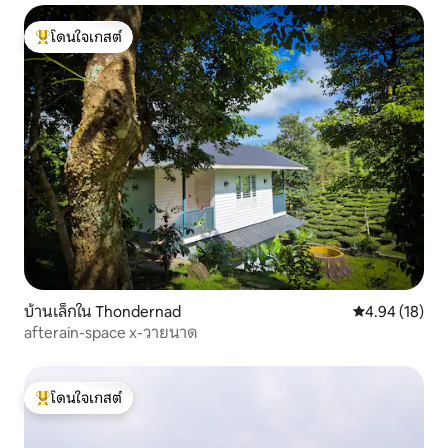
โดนใจเกสต์
โดนใจเกสต์ที่สุด
บ้านเล็กใน Thondernad
คะแนนเฉลี่ย 4.
4.94 (18)
afterain-space x-วายนาด
โดนใจเกสต์
โดนใจเกสต์ที่สุด