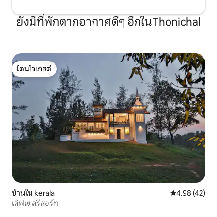
ยังมีที่พักตากอากาศดีๆ อีกในThonichal
โดนใจเกสต์
โดนใจเกสต์
บ้านใน kerala
คะแนนเฉลี่ย 4.
4.98 (42)
เลิฟเดลรีสอร์ท