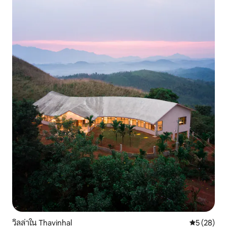
วิลล่าใน Thavinhal
คะแนนเฉลี่ย
5 (28)