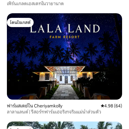
เฟิร์นเกลดเอสเตทในวายานาด
โดนใจเกสต์
โดนใจเกสต์
ฟาร์มสเตย์ใน Cheriyamkolly
คะแนนเฉลี่ย 4.9
4.98 (64)
ลาลาแลนด์ | รีสอร์ทฟาร์มเฮอริเทจริมแม่น้ำส่วนตัว