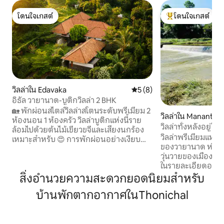
โดนใจเกสต์
โดนใจเกสต์
โดนใจเกสต์
โดนใจเกสต์ที่สุด
วิลล่าใน Edavaka
คะแนนเฉลี่ย 5 จาก 5, 8 รีวิว
5 (8)
อิธัล วายานาด-บูติกวิลล่า 2 BHK
🏡 พักผ่อนสไตล์วิลล่าสโตนระดับพรีเมียม 2
วิลล่าใน Manantha
ห้องนอน 1 ห้องครัว วิลล่าบูติกแห่งนี้ราย
วิลล่าทั้งหลังอยู่ใ
ล้อมไปด้วยต้นไม้เขียวขจีและเสียงนกร้อง
Stay
วิลล่าพรีเมียมแห่งนี
เหมาะสำหรับ 😍 การพักผ่อนอย่างเงียบ
ของวายานาด ห่างจ
สงบที่ Wayanad ✨ จุดเด่นของวิลล่าระดับ
วุ่นวายของเมือง ไ
พรีเมียม • 🛏️ ห้องนอนใหญ่กว้างขวาง 2
ในรายละเอียดอย่างพิ
ห้อง • 💤 ชุดผ้าปูที่นอนคุณภาพพรีเมียม
คุณจะได้รับความ
สิ่งอำนวยความสะดวกยอดนิยมสำหรับ
พร้อมผ้านวมนุ่มสบายเพื่อการนอนหลับที่
พอใจสูงสุด สิ่งที่เรามอบให้: • การให้เช่า
ผ่อนคลาย • 🚿 ห้องน้ำในตัวพรีเมียม 2 ห้อง
บ้านพักตากอากาศในThonichal
วิลล่าทั้งหลัง – เช่า
• 🌿 พื้นที่นั่งเล่นในสวนส่วนตัวในแต่ละห้อง
เป็นส่วนตัวเต็มที่ เ
นอน • 🍽️ ห้องครัวและห้องรับประทาน
หนึ่งกลุ่มเท่านั้น • ผู้ดูแลเฉพาะ • อาหาร
อาหารระดับพรีเมียมพร้อมอุปกรณ์ครบ
(แบบร้านอาหาร / 