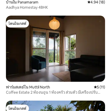
บ้านใน Panamaram
คะแนนเฉลี่ย 4.
4.94 (18)
Aadhya Homestay 4BHK
โดนใจเกสต์
โดนใจเกสต์
ฟาร์มสเตย์ใน Muttil North
คะแนนเฉลี่ย
5 (11)
Coffee Estate 2 ห้องนอน 1 ห้องครัว ส่วนตัว มีเครื่องปรับ
อากาศ | วิวพระอาทิตย์ขึ้น
โดนใจเกสต์