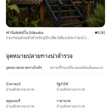
ฟาร์มสเตย์ใน Edavaka
คะแนนเฉลี่
5 (6)
กระท่อมส่วนตัวสำหรับคู่รัก/สัตว์เลี้ยง/สระว่ายน้ำ/
ระเบียง/iypes wayanad
จุดหมายปลายทางน่าสำรวจ
จุดหมายปลายทางใกล้ๆ
สถานที่ท่องเที่ยวยอดนิยมในละแวก
บังคาลอร์
รัฐกัวใต้
บ้านพักตากอากาศ
บ้านพักตากอากาศ
พุดุชเชอรี
วายานาด
บ้านพักตากอากาศ
บ้านพักตากอากาศ