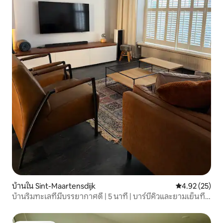
บ้านใน Sint-Maartensdijk
คะแนนเฉลี่ย 4.
4.92 (25)
บ้านริมทะเลที่มีบรรยากาศดี | 5 นาที | บาร์บีคิวและยามเย็นที่
ยาวนาน