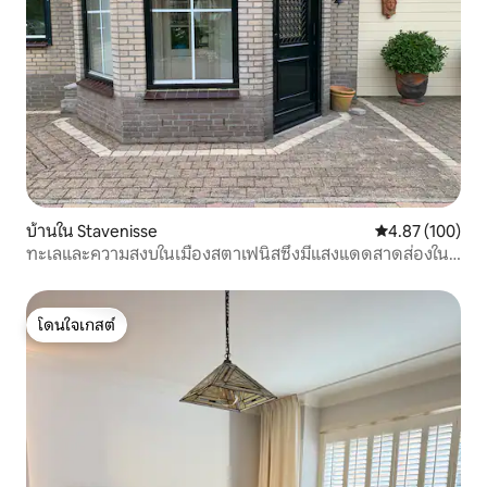
บ้านใน Stavenisse
คะแนนเฉลี่ย 4.8
4.87 (100)
ทะเลและความสงบในเมืองสตาเฟนิสซึ่งมีแสงแดดสาดส่องใน
เซลันด์
โดนใจเกสต์
โดนใจเกสต์