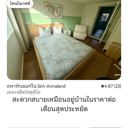
โดนใจเกสต์
โดนใจเกสต์
อพาร์ทเมนท์ใน Sint-Annaland
คะแนนเฉลี่ย 4.
4.87 (23)
เดอะสลีลป์สตูดิโอ
สะดวกสบายเหมือนอยู่บ้านในราคาต่อ
เดือนสุดประหยัด