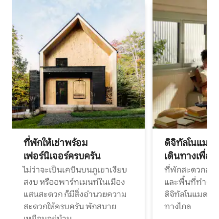
ที่พักให้เช่าพร้อม
ดิจิทัลโนแมด
เฟอร์นิเจอร์ครบครัน
เดินทางเพื่อ
ไม่ว่าจะเป็นเคบินบนภูเขาเงียบ
ที่พักสะดวกสบา
สงบ หรืออพาร์ทเมนท์ในเมือง
และพื้นที่ทำงา
แสนสะดวก ก็มีสิ่งอำนวยความ
ดิจิทัลโนแมดแ
สะดวกให้ครบครัน พักสบาย
ทางไกล
เหมือนอยู่บ้าน