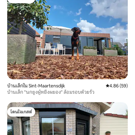
โดนใจเกสต์
บ้านเล็กใน Sint-Maartensdijk
คะแนนเฉลี่ย 4.
4.86 (59)
บ้านเล็ก "นกยูงผู้หยิ่งผยอง" ล้อมรอบด้วยรั้ว
โดนใจเกสต์
โดนใจเกสต์