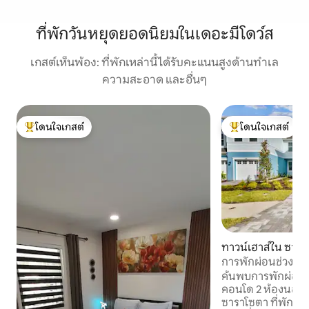
ที่พักวันหยุดยอดนิยมในเดอะมีโดว์ส
เกสต์เห็นพ้อง: ที่พักเหล่านี้ได้รับคะแนนสูงด้านทำเล
ความสะอาด และอื่นๆ
โดนใจเกสต์
โดนใจเกสต์
โดนใจเกสต์ที่สุด
โดนใจเกสต์ที่สุด
ทาวน์เฮาส์ใน ซารา
การพักผ่อนช่วงฤดูร
การพักผ่อนสำหรับ
ค้นพบการพักผ่อนก
คอนโด 2 ห้องนอน 2
ซาราโซตา ที่พักสไตล์