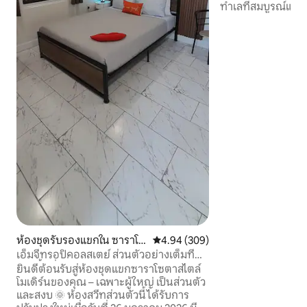
ทำเลที่สมบูรณ์แบบ
สวยงาม แหล่งช้อปป
ไม่กี่นาที มีบรรย
สำหรับการพักผ่อน 
ที่มีอุปกรณ์ครบครัน พ
และสิ่งอำนวยความส
เพื่อการเข้าพักที
คุณที่ Sienna Park
ครอบครัวที่ต้องกา
ความสะดวกสบาย จ
ทรงจำที่ไม่อาจลืม
สดใส!
ห้องชุดรับรองแขกใน ซาราโซ
คะแนนเฉลี่ย 4.94 จาก 5, 309 รีวิว
4.94 (309)
ตา
เอ็มจีทรอปิคอลสเตย์ ส่วนตัวอย่างเต็มที่
ไม่มีพื้นที่ใช้ร่วมกัน
ยินดีต้อนรับสู่ห้องชุดแขกซาราโซตาสไตล์
โมเดิร์นของคุณ – เฉพาะผู้ใหญ่ เป็นส่วนตัว
และสงบ 🌞 ห้องสวีทส่วนตัวนี้ได้รับการ