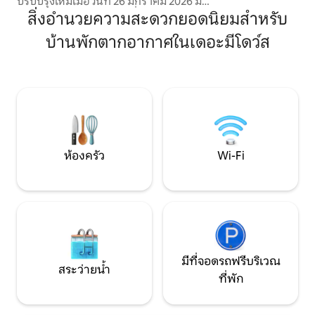
ปรับปรุงใหม่เมื่อวันที่ 26 มกราคม 2026 มี
ทางเข้าแยกต่างหากและที่จอดรถสำหรับ
สิ่งอำนวยความสะดวกยอดนิยมสำหรับ
รถยนต์ 2 คัน เพลิดเพลินกับเตียงควีนไซส์ที่
บ้านพักตากอากาศในเดอะมีโดว์ส
อบอุ่น ห้องน้ำเต็มรูปแบบ และห้องครัว
พร้อมไมโครเวฟ ตู้เย็นขนาดเล็ก เครื่องชง
กาแฟ และอื่น ๆ ผ่อนคลายบนระเบียงส่วน
ตัวพร้อมฝักบัวอาบน้ำพลังงานแสงอาทิตย์
รักษาความเย็นด้วยเครื่องปรับอากาศมินิ
สปลิตที่เงียบสงบ เรามีสิ่งของจำเป็นริม
ชายหาด: ร่ม เก้าอี้ เครื่องทำความเย็น และ
ผ้าเช็ดตัว - เหมาะสำหรับวันหยุดริม
ชายหาดซาราโซตาของคุณ 🌴
ห้องครัว
Wi-Fi
มีที่จอดรถฟรีบริเวณ
สระว่ายน้ำ
ที่พัก