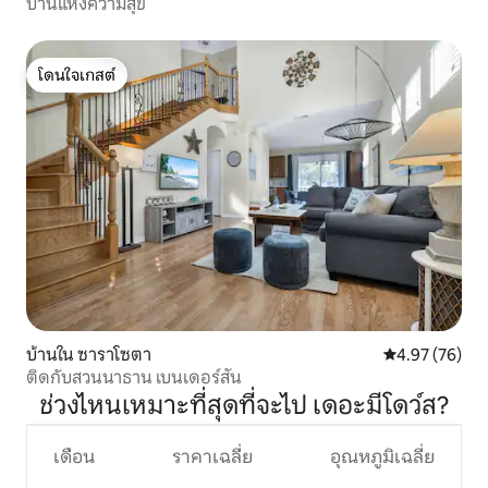
บ้านแห่งความสุข
โดนใจเกสต์
โดนใจเกสต์
บ้านใน ซาราโซตา
คะแนนเฉลี่ย 4.
4.97 (76)
ติดกับสวนนาธาน เบนเดอร์สัน
ช่วงไหนเหมาะที่สุดที่จะไป เดอะมีโดว์ส?
เดือน
ราคาเฉลี่ย
อุณหภูมิเฉลี่ย