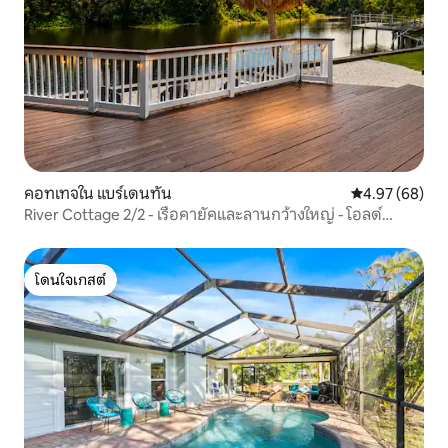
คอทเทจใน แบร์เดนทัน
คะแนนเฉลี่ย 4.
4.97 (68)
River Cottage 2/2 - เรือคายัคและลานกว้างใหญ่ - โอลด์
ฟลอริดา
โดนใจเกสต์
โดนใจเกสต์