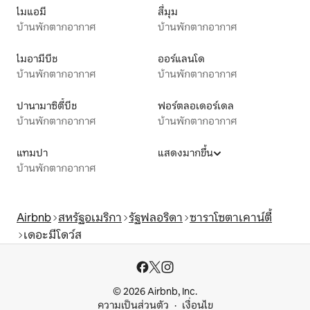
ไมแอมี
สี่มุม
บ้านพักตากอากาศ
บ้านพักตากอากาศ
ไมอามีบีช
ออร์แลนโด
บ้านพักตากอากาศ
บ้านพักตากอากาศ
ปานามาซิตี้บีช
ฟอร์ตลอเดอร์เดล
บ้านพักตากอากาศ
บ้านพักตากอากาศ
แทมปา
แสดงมากขึ้น
บ้านพักตากอากาศ
Airbnb
สหรัฐอเมริกา
รัฐฟลอริดา
ซาราโซตาเคาน์ตี้
เดอะมีโดว์ส
© 2026 Airbnb, Inc.
ความเป็นส่วนตัว
เงื่อนไข