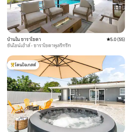
บ้านใน ซาราโซตา
คะแนนเฉลี่ย 5
5.0 (55)
ซันไชน์เฮ้าส์ - ซาราโซตาพูลรีทรีท
โดนใจเกสต์
โดนใจเกสต์ที่สุด