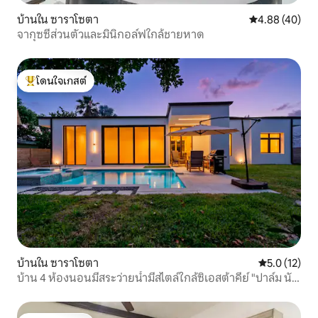
บ้านใน ซาราโซตา
คะแนนเฉลี่ย 4.
4.88 (40)
จากุซซี่ส่วนตัวและมินิกอล์ฟใกล้ชายหาด
โดนใจเกสต์
โดนใจเกสต์ที่สุด
บ้านใน ซาราโซตา
คะแนนเฉลี่ย 5
5.0 (12)
บ้าน 4 ห้องนอนมีสระว่ายน้ำมีสไตล์ใกล้ซิเอสต้าคีย์ "ปาล์ม นัว
ร์"