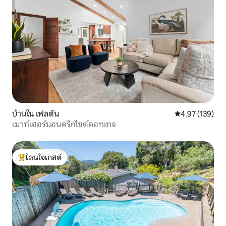
บ้านใน เฟลตัน
คะแนนเฉลี่ย 4.9
4.97 (139)
เมาท์เฮอร์มอนครีกไซด์คอทเทจ
โดนใจเกสต์
โดนใจเกสต์ที่สุด