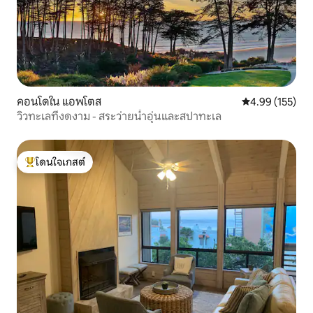
คอนโดใน แอพโตส
คะแนนเฉลี่ย 4.9
4.99 (155)
วิวทะเลที่งดงาม - สระว่ายน้ำอุ่นและสปาทะเล
โดนใจเกสต์
โดนใจเกสต์ที่สุด