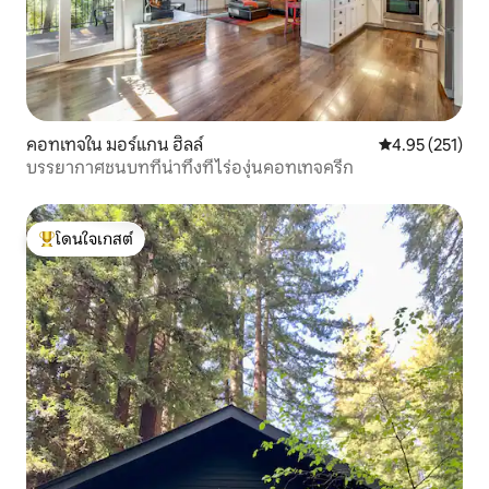
คอทเทจใน มอร์แกน ฮิลล์
คะแนนเฉลี่ย 4.9
4.95 (251)
บรรยากาศชนบทที่น่าทึ่งที่ไร่องุ่นคอทเทจครีก
โดนใจเกสต์
โดนใจเกสต์ที่สุด