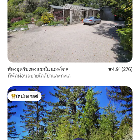
ห้องชุดรับรองแขกใน แอพโตส
คะแนนเฉลี่ย 4.9
4.91 (276)
ที่พักผ่อนสบายใกล้ป่าและทะเล
โดนใจเกสต์
โดนใจเกสต์ที่สุด