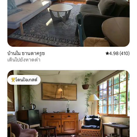
บ้านใน ซานตาครูซ
คะแนนเฉลี่ย 4.9
4.98 (410)
เดินไปยังหาดดำ
โดนใจเกสต์
โดนใจเกสต์ที่สุด