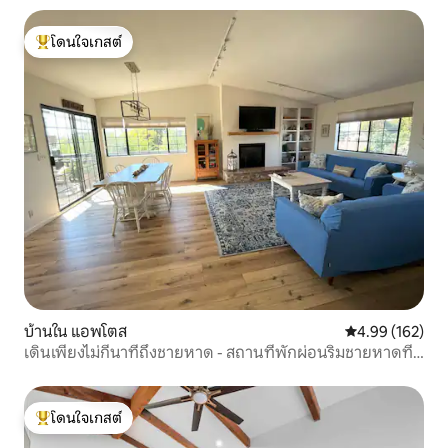
โดนใจเกสต์
โดนใจเกสต์ที่สุด
บ้านใน แอพโตส
คะแนนเฉลี่ย 4.9
4.99 (162)
เดินเพียงไม่กี่นาทีถึงชายหาด - สถานที่พักผ่อนริมชายหาดที่
สมบูรณ์แบบ
โดนใจเกสต์
โดนใจเกสต์ที่สุด