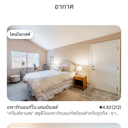
อากาศ
โดนใจเกสต์
โดนใจเกสต์
อพาร์ทเมนท์ใน แคมป์เบลล์
คะแนนเฉลี่ย 4.8
4.83 (212)
"ควีนส์พาเลซ" สตูดิโออพาร์ทเมนท์พร้อมสำหรับธุรกิจ - ซาน
โฮเซ