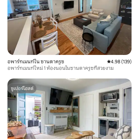
อพาร์ทเมนท์ใน ซานตาครูซ
คะแนนเฉลี่ย 4.9
4.98 (139)
อพาร์ทเมนท์ใหม่ 1 ห้องนอนในซานตาครูซที่สวยงาม
ซูเปอร์โฮสต์
ซูเปอร์โฮสต์