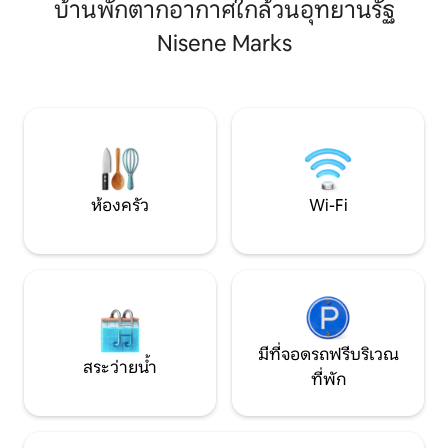
บ้านพักตากอากาศใกล้วนอุทยานรัฐ
แสงสว่างส่องผ่านบานหน้าต่างสูงจากพื้น
และรองรับได้สูงสุด 6 คน ที่ชาร์จ 
จรดเพดาน ใต้คานไม้ที่สูงตระหง่าน และ
ในโรงจอดรถ สิ่งอำนวยความสะดวก: * เช็
Nisene Marks
ประตูที่ได้รับแรงบันดาลใจจากสไตล์ญี่ปุ่น
กอินด้วยตนเอง * อิ
ช่วยเพิ่มเสน่ห์ทางสถาปัตยกรรม ที่พักแห่ง
มิตรกับสุนัข - สุนัข
นี้ตั้งอยู่บนต้นไม้ที่สูงชันพร้อมวิวทะเล มี
ขึ้นไป /- สูงสุด) * ท
ดาดฟ้าสูง 3 ชั้น รวมถึงดาดฟ้าที่มีเปลญวน
อยู่ติดกัน (พร้อมท
1 ชั้น เหมาะสำหรับการพักผ่อนและ
*Roku TV พร้อม Net
เพลิดเพลินกับทิวทัศน์ของป่ารอบๆ
YouTube
ห้องครัว
Wi-Fi
มีที่จอดรถฟรีบริเวณ
สระว่ายน้ำ
ที่พัก