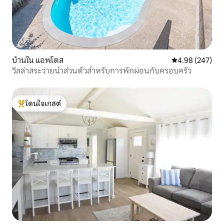
บ้านใน แอพโตส
คะแนนเฉลี่ย 4.98
4.98 (247)
วิลล่าสระว่ายน้ำส่วนตัวสำหรับการพักผ่อนกับครอบครัว
โดนใจเกสต์
โดนใจเกสต์ที่สุด