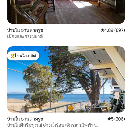
บ้านใน ซานตาครูซ
คะแนนเฉลี่ย 4.89
4.89 (697)
เมืองและธรรมชาติ
โดนใจเกสต์
โดนใจเกสต์ที่สุด
บ้านใน ซานตาครูซ
คะแนนเฉลี่ย 
5 (206)
บ้านในฝันริมทะเล! อ่างน้ำร้อน/จักรยานไฟฟ้า/
กระดานโต้คลื่น