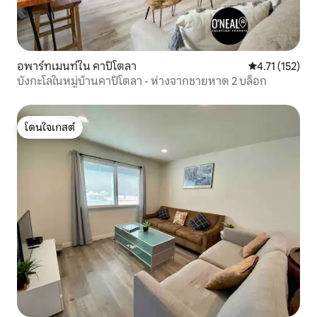
อพาร์ทเมนท์ใน คาปิโตลา
คะแนนเฉลี่ย 4.7
4.71 (152)
บังกะโลในหมู่บ้านคาปิโตลา - ห่างจากชายหาด 2 บล็อก
โดนใจเกสต์
โดนใจเกสต์