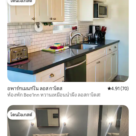
โดนใจเกสต์
โดนใจเกสต์
อพาร์ทเมนท์ใน ลอส กาโตส
คะแนนเฉลี่ย 4.
4.91 (70)
ห้องพัก Bee'Inn หวานเหมือนน้ำผึ้ง ลอสกาโตส!
โดนใจเกสต์
โดนใจเกสต์