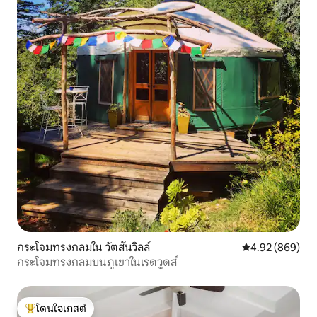
กระโจมทรงกลมใน วัตสันวิลล์
คะแนนเฉลี่ย 4.92
4.92 (869)
กระโจมทรงกลมบนภูเขาในเรดวูดส์
โดนใจเกสต์
โดนใจเกสต์ที่สุด