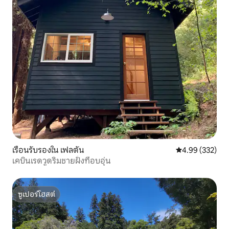
เรือนรับรองใน เฟลตัน
คะแนนเฉลี่ย 4.9
4.99 (332)
เคบินเรดวูดริมชายฝั่งที่อบอุ่น
ซูเปอร์โฮสต์
ซูเปอร์โฮสต์