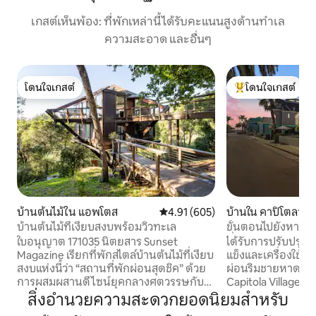
เกสต์เห็นพ้อง: ที่พักเหล่านี้ได้รับคะแนนสูงด้านทำเล
ความสะอาด และอื่นๆ
โดนใจเกสต์
โดนใจเกสต์
โดนใจเกสต์
โดนใจเกสต์ที่สุด
บ้านต้นไม้ใน แอพโตส
คะแนนเฉลี่ย 4.91 จาก 5, 605 รีวิว
4.91 (605)
บ้านใน คาปิโตลา
บ้านต้นไม้ที่เงียบสงบพร้อมวิวทะเล
ขั้นตอนไปยังหาดคา
ที่ชาร์จรถยนต์♦ไฟฟ้า
ใบอนุญาต 171035 นิตยสาร Sunset
ได้รับการปรับปรุงใหม
Magazine เรียกที่พักสไตล์บ้านต้นไม้ที่เงียบ
แข็งและเครื่องใช้ไ
สงบแห่งนี้ว่า “สถานที่พักผ่อนสุดชิค” ด้วย
ผ่อนริมชายหาดครั้
การผสมผสานดีไซน์ยุคกลางศตวรรษกับ
Capitola Village เ
วัสดุธรรมชาติ เช่น ไม้และหิน ให้ความรู้สึก
อาหารและแหล่งช้อป
สิ่งอำนวยความสะดวกยอดนิยมสำหรับ
สงบและเป็นสถานที่พักผ่อนอันเงียบสงบ
แสนสวยนี้มีระเบียง