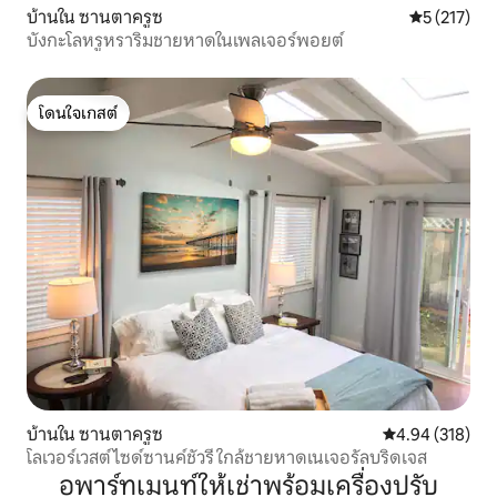
บ้านใน ซานตาครูซ
คะแนนเฉลี่ย 
5 (217)
บังกะโลหรูหราริมชายหาดในเพลเจอร์พอยต์
โดนใจเกสต์
โดนใจเกสต์
บ้านใน ซานตาครูซ
คะแนนเฉลี่ย 4.9
4.94 (318)
โลเวอร์เวสต์ไซด์ซานค์ชัวรี ใกล้ชายหาดเนเจอรัลบริดเจส
อพาร์ทเมนท์ให้เช่าพร้อมเครื่องปรับ