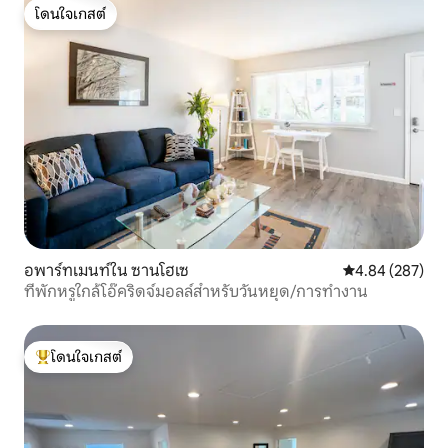
โดนใจเกสต์
โดนใจเกสต์
อพาร์ทเมนท์ใน ซานโฮเซ
คะแนนเฉลี่ย 4.84
4.84 (287)
ที่พักหรูใกล้โอ๊คริดจ์มอลล์สำหรับวันหยุด/การทำงาน
โดนใจเกสต์
โดนใจเกสต์ที่สุด