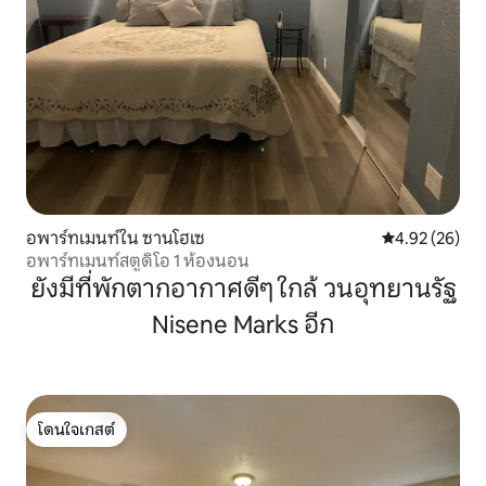
อพาร์ทเมนท์ใน ซานโฮเซ
คะแนนเฉลี่ย 4.
4.92 (26)
อพาร์ทเมนท์สตูดิโอ 1 ห้องนอน
ยังมีที่พักตากอากาศดีๆ ใกล้ วนอุทยานรัฐ
Nisene Marks อีก
โดนใจเกสต์
โดนใจเกสต์