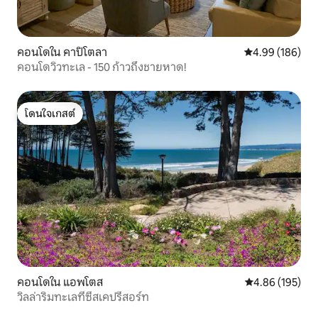
คอนโดใน คาปิโตลา
คะแนนเฉลี่ย 4.9
4.99 (186)
คอนโดวิวทะเล - 150 ก้าวถึงชายหาด!
โดนใจเกสต์
โดนใจเกสต์
คอนโดใน แอพโตส
คะแนนเฉลี่ย 4.8
4.86 (195)
วิลล่าริมทะเลที่ซีสเคปรีสอร์ท