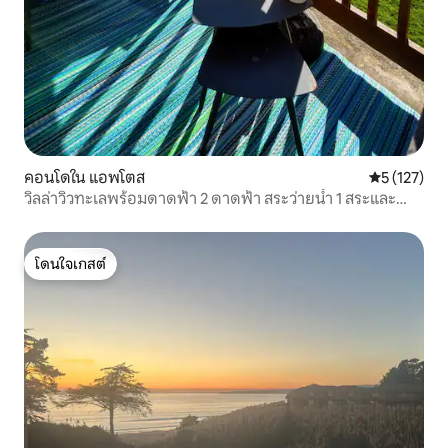
คอนโดใน แอพโตส
คะแนนเฉลี่ย 
5 (127)
วิลล่าวิวทะเลพร้อมดาดฟ้า 2 ดาดฟ้า สระว่ายน้ำ 1 สระและ
เตาผิง
โดนใจเกสต์
โดนใจเกสต์