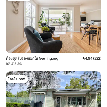
ห้องชุดรับรองแขกใน Gerringong
คะแนนเฉลี่ย 4.9
4.94 (222)
ลิตเติ้ลเจม
โดนใจเกสต์
โดนใจเกสต์