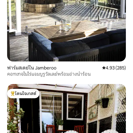
ฟาร์มสเตย์ใน Jamberoo
คะแนนเฉลี่ย 4.9
4.93 (285)
คอทเทจในไร่แจมบูรูวัลเลย์พร้อมอ่างน้ำร้อน
โดนใจเกสต์
โดนใจเกสต์ที่สุด