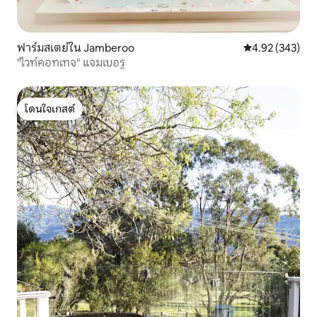
ฟาร์มสเตย์ใน Jamberoo
คะแนนเฉลี่ย 4.9
4.92 (343)
"ไวท์คอทเทจ" แจมเบอรู
โดนใจเกสต์
โดนใจเกสต์