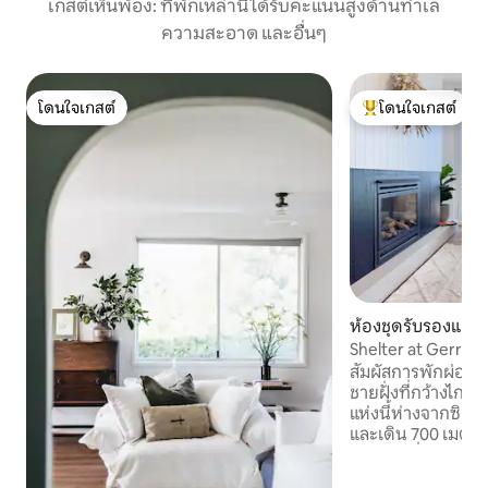
เกสต์เห็นพ้อง: ที่พักเหล่านี้ได้รับคะแนนสูงด้านทำเล
ความสะอาด และอื่นๆ
โดนใจเกสต์
โดนใจเกสต์
โดนใจเกสต์
โดนใจเกสต์ที่สุด
ห้องชุดรับรองแขก
Shelter at Gerroa
สัมผัสการพักผ่อนไ
ชายฝั่งที่กว้างไกลจาก
แห่งนี้ห่างจากซิดน
และเดิน 700 เมตรถึง
bifolds เพื่อสัมผ
ขยายพื้นที่ออกไปย