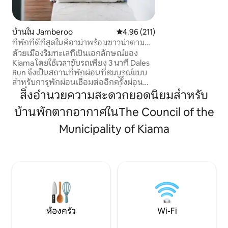
หรือนั่งสบายๆข้างเ
อากาศหนาวกว่านี้ ด้วยอาหารเช้าแบบ
servery และพื้นที่
บ้านใน Jamberoo
คะแนนเฉลี่ย 4.96 จาก 5, 211 รีวิว
4.96 (211)
เพลิดเพลินไปกับสถ
ที่พักที่ดีที่สุดในคิอาม่าพร้อมซาวน่าตามที่
ของคุณสามารถวิ่งป่
เห็นใน Aust Traveller
รอบขอบชิดและเพลิด
ด้วยเมืองริมทะเลที่เป็นเอกลักษณ์ของ
ชายหาดที่เป็นมิตรก
Kiama โดยใช้เวลาขับรถเพียง 3 นาที Dales
Run จึงเป็นสถานที่พักผ่อนที่สมบูรณ์แบบ
สำหรับการพักผ่อนเชื่อมต่ออีกครั้งผ่อน
คลายและฟื้นฟู ด้วยทัศนียภาพที่สูงที่ยอด
สิ่งอำนวยความสะดวกยอดนิยมสำหรับ
เยี่ยมวิวน้ำไปยังวิวตะวันออกและประเทศ
บ้านพักตากอากาศในThe Council of the
ทางตะวันตกคุณจะรู้สึกเหมือนอยู่บนสุด
ของโลก - เพลิดเพลินไปกับสิ่งที่ดีที่สุดของ
Municipality of Kiama
ทั้งสองโลก กลับมาจากการว่ายน้ำใน
มหาสมุทรในฤดูร้อนเพื่ออาบน้ำฝักบัวกลาง
แจ้งหรือเพลิดเพลินกับเครื่องดื่มริมเตาผิง
ในฤดูหนาว ห้องพักเพื่อสุขภาพมีซาวน่า
อินฟราเรด 3 คนและเดย์เบดให้คุณได้ผ่อน
คลายมีอะไรให้คุณเพลิดเพลินมากมาย!
ห้องครัว
Wi-Fi