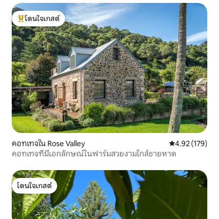
โดนใจเกสต์
โดนใจเกสต์ที่สุด
คอทเทจใน Rose Valley
คะแนนเฉลี่ย 4.9
4.92 (179)
คอทเทจที่มีเอกลักษณ์ในฟาร์มสวยงามใกล้ชายหาด
โดนใจเกสต์
โดนใจเกสต์