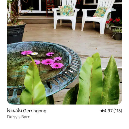
โรงนาใน Gerringong
คะแนนเฉลี่ย 4.9
4.97 (115)
Daisy's Barn