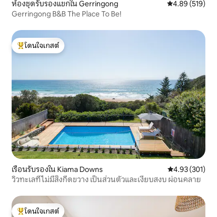
ห้องชุดรับรองแขกใน Gerringong
คะแนนเฉลี่ย 4.8
4.89 (519)
Gerringong B&B The Place To Be!
โดนใจเกสต์
โดนใจเกสต์ที่สุด
เรือนรับรองใน Kiama Downs
คะแนนเฉลี่ย 4.9
4.93 (301)
วิวทะเลที่ไม่มีสิ่งกีดขวาง เป็นส่วนตัวและเงียบสงบ ผ่อนคลาย
โดนใจเกสต์
โดนใจเกสต์ที่สุด